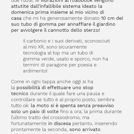
due ruote, le
vibrazioni al roadbook vengono
attutite dall’infallibile sistema ideato la
domenica prima insieme al mio vicino di
casa
che mi ha generosamente donato
10 cm del
suo tubo di gomma per annaffiare il giardino
per avvolgere il cannotto dello sterzo!
Il carbonio e i suoi derivati, sconosciuti
al mio XR, sono sicuramente
tecnologia al top ma un tubo di
gomma verde, usato e sporco, non ha
termini di paragone per poesia e
ardimento!
Come in ogni tappa anche oggi si ha
la
possibilità di effettuare uno stop
tecnico
durante il quale fare una pausa e
controllare se tutto è al proprio posto, sembra
tutto ok:
la moto si è spenta senza preavviso
solo un paio di volte
fino a ora; la prima durante
l’ultimo tratto del crossodromo, ma
fortunatamente
in discesa
pertanto, inserendo
prontamente la seconda,
sono arrivato