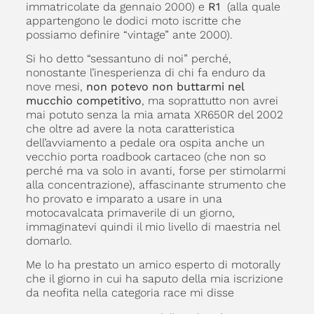
immatricolate da gennaio 2000) e
R1
(alla quale
appartengono le dodici moto iscritte che
possiamo definire “vintage” ante 2000).
Si ho detto “sessantuno di noi” perché,
nonostante l’inesperienza di chi fa enduro da
nove mesi,
non potevo non buttarmi nel
mucchio competitivo
, ma soprattutto non avrei
mai potuto senza la mia amata XR650R del 2002
che oltre ad avere la nota caratteristica
dell’avviamento a pedale ora ospita anche un
vecchio porta roadbook cartaceo (che non so
perché ma va solo in avanti, forse per stimolarmi
alla concentrazione), affascinante strumento che
ho provato e imparato a usare in una
motocavalcata primaverile di un giorno,
immaginatevi quindi il mio livello di maestria nel
domarlo.
Me lo ha prestato un amico esperto di motorally
che il giorno in cui ha saputo della mia iscrizione
da neofita nella categoria race mi disse