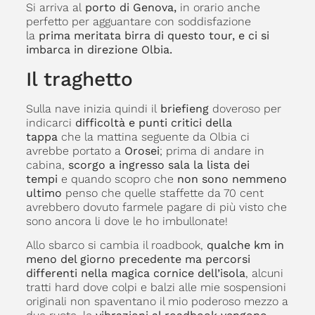
Si arriva al
porto di Genova,
in orario anche
perfetto per agguantare con soddisfazione
la
prima meritata birra di questo tour, e ci si
imbarca in direzione Olbia.
Il traghetto
Sulla nave inizia quindi il
briefieng
doveroso per
indicarci
difficoltà e punti critici della
tappa
che la mattina seguente da Olbia ci
avrebbe portato a
Orosei
; prima di andare in
cabina,
scorgo a ingresso sala la lista dei
tempi
e quando scopro che
non sono nemmeno
ultimo
penso che quelle staffette da 70 cent
avrebbero dovuto farmele pagare di più visto che
sono ancora li dove le ho imbullonate!
Allo sbarco si cambia il roadbook,
qualche km in
meno del giorno precedente ma percorsi
differenti nella magica cornice dell’isola
, alcuni
tratti hard dove colpi e balzi alle mie sospensioni
originali non spaventano il mio poderoso mezzo a