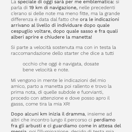
La
speciale di oggi sarà per me emblematica:
si
parla di
19 km di navigazione,
nelle precedenti
c’erano si delle note ma meno fitte, ma la grande
differenza è data dal fatto che
ora le indicazioni
arrivano al livello di individuare dopo quale
cespuglio voltare, dopo quale sasso e fra quali
alberi aprire e chiudere la manetta!
Si parte a velocità sostenuta ma con in testa la
raccomandazione dello starter che dice a tutti
occhio che oggi è navigata, dosate
bene velocità e note.
Mi vengono in mente le indicazioni del mio
amico, parto a manetta poi rallento e trovo la
prima nota, di quelle subdole e fuorvianti,
procedo con attenzione e dove posso apro il
gasss, come tira la mia XR!
Dopo alcuni km inizia il dramma
, insieme ad
altri che incontro lungo il percorso ci
perdiamo
fra gli arbusti e ci guardiamo come in attesa del
messia
, poi l’illuminazione, decido di testa mia