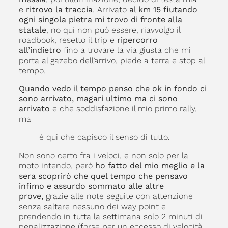
e
ritrovo la traccia
. Arrivato
al km 15 fiutando
ogni singola pietra mi trovo di fronte alla
statale
, no qui non può essere, riavvolgo il
roadbook, resetto il trip e
ripercorro
all’indietro
fino a trovare la via giusta che mi
porta al gazebo dell’arrivo, piede a terra e stop al
tempo.
Quando vedo il tempo penso che ok in fondo ci
sono arrivato, magari ultimo ma ci sono
arrivato
e che soddisfazione il mio primo rally,
ma
è qui che capisco il senso di tutto.
Non sono certo fra i veloci, e non solo per la
moto intendo, però
ho fatto del mio meglio e la
sera scoprirò che quel tempo che pensavo
infimo e assurdo sommato alle altre
prove,
grazie alle note seguite con attenzione
senza saltare nessuno dei way point e
prendendo in tutta la settimana solo 2 minuti di
penalizzazione (forse per un eccesso di velocità