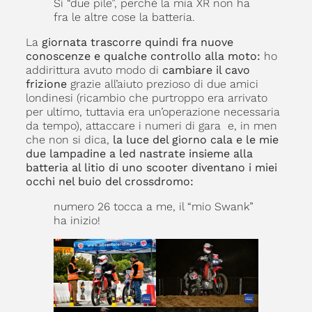
Sì “due pile”, perché la mia XR non ha
fra le altre cose la batteria.
La
giornata trascorre quindi fra nuove
conoscenze e qualche controllo alla moto:
ho
addirittura avuto modo di
cambiare il cavo
frizione
grazie all’aiuto prezioso di due amici
londinesi (ricambio che purtroppo era arrivato
per ultimo, tuttavia era un’operazione necessaria
da tempo), attaccare i numeri di gara e, in men
che non si dica,
la luce del giorno cala e le mie
due lampadine a led nastrate insieme alla
batteria al litio di uno scooter diventano i miei
occhi nel buio del crossdromo:
numero 26 tocca a me, il “mio Swank”
ha inizio!