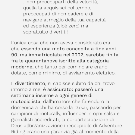
…non preoccuparti della velocità,
quella la acquisisci col tempo,
preoccupati di non cadere e di
navigare al meglio della tua capacità
ed esperienza (cioè zero) ma
soprattutto divertiti!
L’unica cosa che non aveva considerato era
che
essendo una moto concepita a fine anni
90, ma immatricolata nel 2002, sarebbe finita
fra le quarantanove iscritte alla categoria
moderne,
che tanto per cominciare erano
dotate, come minimo, di avviamento elettrico.
Il
divertimento
, si capisce subito da chi trovo
intorno a me,
è assicurato:
passerò una
settimana insieme a ogni genere di
motociclista
, dall’amatore che fa enduro la
domenica a chi ha corso la Dakar, passando per
campioni di motorally, influencer in ogni salsa e
giornalisti accreditati, la co-partecipazione di
Deus all’organizzazione ineccepibile di Adventure
Riding erano una garanzia già al momento della