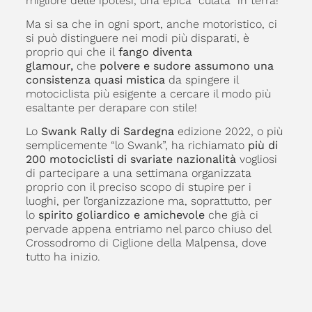
migliore delle ipotesi, una epica “culata” in terra!
Ma si sa che in ogni sport, anche motoristico, ci
si può distinguere nei modi più disparati, è
proprio qui che il
fango diventa
glamour,
che
polvere e sudore assumono una
consistenza quasi mistica
da spingere il
motociclista più esigente a cercare il modo più
esaltante per derapare con stile!
Lo
Swank Rally di Sardegna
edizione 2022, o più
semplicemente “lo Swank”, ha richiamato
più di
200 motociclisti di svariate nazionalità
vogliosi
di partecipare a una settimana organizzata
proprio con il preciso scopo di stupire per i
luoghi, per l’organizzazione ma, soprattutto, per
lo
spirito goliardico e amichevole
che già ci
pervade appena entriamo nel parco chiuso del
Crossodromo di Ciglione della Malpensa, dove
tutto ha inizio.