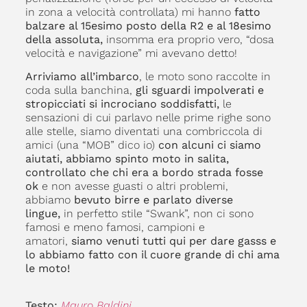
in zona a velocità controllata) mi hanno
fatto
balzare al 15esimo posto della R2 e al 18esimo
della assoluta,
insomma era proprio vero, “dosa
velocità e navigazione” mi avevano detto!
Arriviamo all’imbarco
, le moto sono raccolte in
coda sulla banchina,
gli sguardi impolverati e
stropicciati si incrociano soddisfatti,
le
sensazioni di cui parlavo nelle prime righe sono
alle stelle, siamo diventati una combriccola di
amici (una “MOB” dico io)
con alcuni ci siamo
aiutati, abbiamo spinto moto in salita,
controllato che chi era a bordo strada fosse
ok
e non avesse guasti o altri problemi,
abbiamo
bevuto birre e parlato diverse
lingue,
in perfetto stile “Swank”, non ci sono
famosi e meno famosi, campioni e
amatori,
siamo venuti tutti qui per dare gasss e
lo abbiamo fatto con il cuore grande di chi ama
le moto!
Testo:
Mauro Baldini