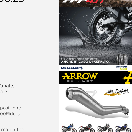
Tonale
,
la e
sposizione
000Riders
arma on the