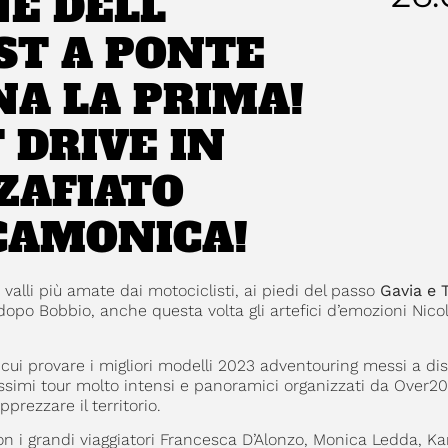
E DELL’
ST A PONTE
NA LA PRIMA!
 DRIVE IN
ZAFIATO
 CAMONICA!
 valli più amate dai motociclisti, ai piedi del passo
Gavia e 
 dopo Bobbio, anche questa volta gli artefici d’emozioni Nico
su cui provare i migliori modelli 2023 adventouring messi a di
issimi tour molto intensi e panoramici organizzati da Over2
rezzare il territorio.
on i grandi viaggiatori Francesca D’Alonzo, Monica Ledda, K