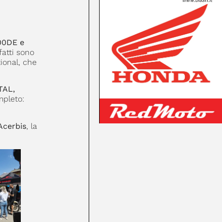
00DE e
fatti sono
tional, che
TAL,
pleto:
Acerbis
, la