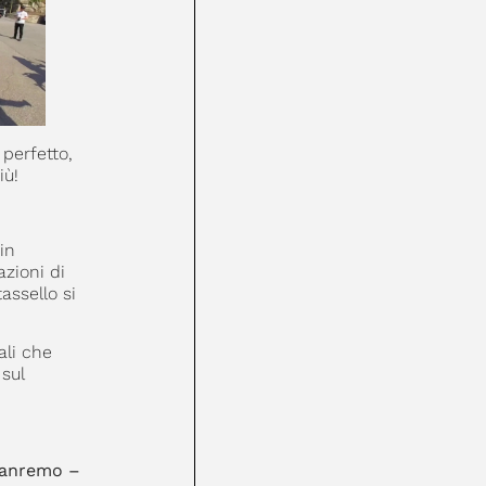
 perfetto,
iù!
in
azioni di
assello si
ali che
sul
 Sanremo –