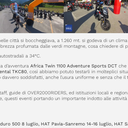
elle città si boccheggiava, a 1.260 mt. si godeva di un clima
 brezza profumata dalle verdi montagne, cosa chiedere di p
autostradali a 34°C.
ca d’avventura
Africa Twin 1100 Adventure Sports DCT
che 
ental TKC80
, così abbiamo potuto testarli in molteplici situ
vvero soddisfatti, anche l’usura uniforme e senza che il t
taff, guide di OVER2000RIDERS, ed istituzioni locali e region
 questi eventi portando un importante indotto alle attività 
enduro 500 8 luglio, HAT Pavia-Sanremo 14-16 luglio, HAT