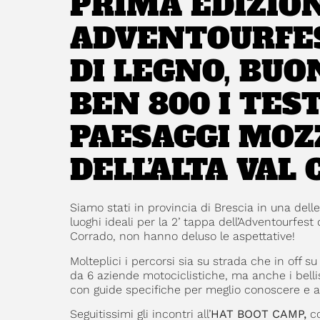
PRIMA EDIZION
ADVENTOURFE
DI LEGNO, BUO
BEN 800 I TEST
PAESAGGI MOZ
DELL’ALTA VAL
Siamo stati in provincia di Brescia in una delle
luoghi ideali per la 2’ tappa dell’Adventourfest
Corrado, non hanno deluso le aspettative!
Molteplici i percorsi sia su strada che in off 
da 6 aziende motociclistiche, ma anche i bell
con guide specifiche per meglio conoscere e app
Seguitissimi gli incontri all’
HAT BOOT CAMP,
c