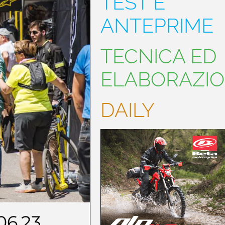
TEST E
ANTEPRIME
TECNICA ED
ELABORAZIO
DAILY
06.23