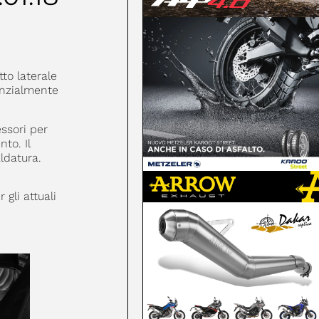
to laterale
enzialmente
essori per
to. Il
ldatura.
gli attuali