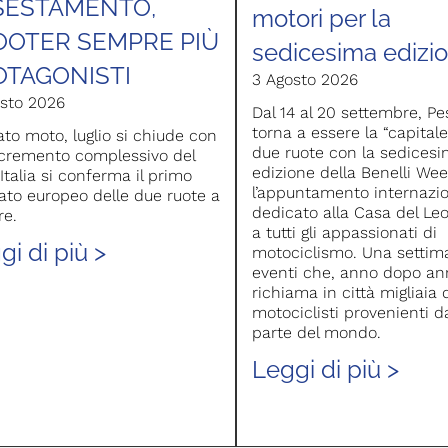
SESTAMENTO,
motori per la
OOTER SEMPRE PIÙ
sedicesima edizi
OTAGONISTI
3 Agosto 2026
sto 2026
Dal 14 al 20 settembre, Pe
torna a essere la “capitale
to moto, luglio si chiude con
due ruote con la sedices
cremento complessivo del
edizione della Benelli Wee
’Italia si conferma il primo
l’appuntamento internazi
to europeo delle due ruote a
dedicato alla Casa del Le
re.
a tutti gli appassionati di
gi di più >
motociclismo. Una settim
eventi che, anno dopo an
richiama in città migliaia 
motociclisti provenienti d
parte del mondo.
Leggi di più >