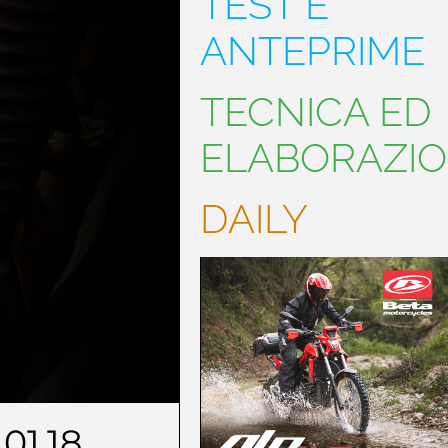
TEST E
ANTEPRIME
TECNICA ED
ELABORAZIO
DAILY
01.18