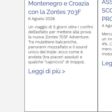
AS
Montenegro e Croazia
SC
con la Zontes 703F
PR
6 Agosto 2026
4 Ago
Un viaggio di 5 giorni oltre i confini
dell’asfalto per mettere alla prova
Merca
la nuova Zontes 703F Adventure.
un in
Tra mulattiere balcaniche,
4%. L
panorami mozzafiato e il sound
merca
unico del triple: ecco come è
moto
andata (tra piaceri assoluti e
Leg
qualche “capriccio” di troppo).
Leggi di più >