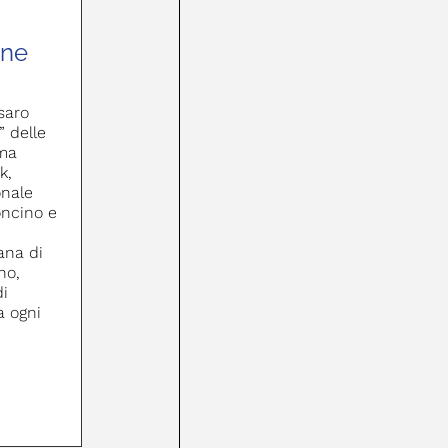
one
saro
” delle
ima
k,
onale
oncino e
ana di
no,
di
a ogni