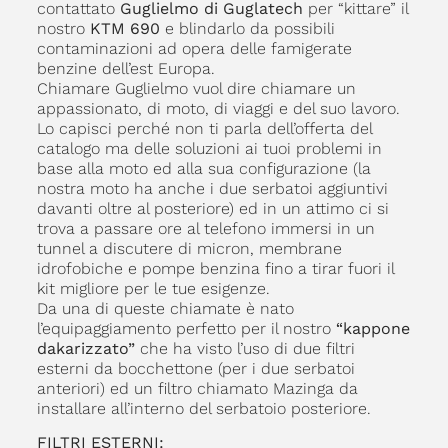
contattato
Guglielmo di Guglatech
per “kittare” il
nostro
KTM 690
e blindarlo da possibili
contaminazioni ad opera delle famigerate
benzine dell’est Europa.
Chiamare Guglielmo vuol dire chiamare un
appassionato, di moto, di viaggi e del suo lavoro.
Lo capisci perché non ti parla dell’offerta del
catalogo ma delle soluzioni ai tuoi problemi in
base alla moto ed alla sua configurazione (la
nostra moto ha anche i due serbatoi aggiuntivi
davanti oltre al posteriore) ed in un attimo ci si
trova a passare ore al telefono immersi in un
tunnel a discutere di micron, membrane
idrofobiche e pompe benzina fino a tirar fuori il
kit migliore per le tue esigenze.
Da una di queste chiamate è nato
l’equipaggiamento perfetto per il nostro
“kappone
dakarizzato”
che ha visto l’uso di due filtri
esterni da bocchettone (per i due serbatoi
anteriori) ed un filtro chiamato Mazinga da
installare all’interno del serbatoio posteriore.
FILTRI ESTERNI: