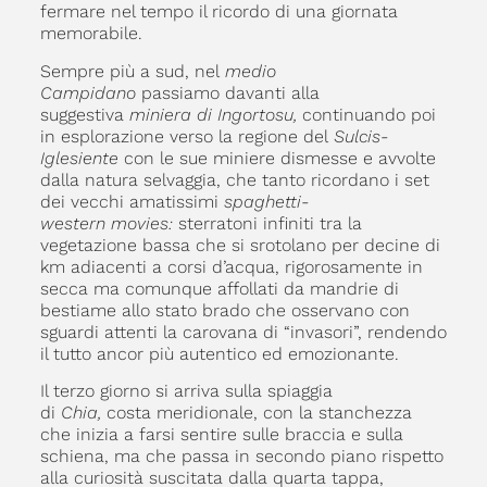
fermare nel tempo il ricordo di una giornata
memorabile.
Sempre più a sud, nel
medio
Campidano
passiamo davanti alla
suggestiva
miniera di Ingortosu,
continuando poi
in esplorazione verso la regione del
Sulcis-
Iglesiente
con le sue miniere dismesse e avvolte
dalla natura selvaggia, che tanto ricordano i set
dei vecchi amatissimi
spaghetti-
western
movies:
sterratoni infiniti tra la
vegetazione bassa che si srotolano per decine di
km adiacenti a corsi d’acqua, rigorosamente in
secca ma comunque affollati da mandrie di
bestiame allo stato brado che osservano con
sguardi attenti la carovana di “invasori”, rendendo
il tutto ancor più autentico ed emozionante.
Il terzo giorno si arriva sulla spiaggia
di
Chia,
costa meridionale, con la stanchezza
che inizia a farsi sentire sulle braccia e sulla
schiena, ma che passa in secondo piano rispetto
alla curiosità suscitata dalla quarta tappa,