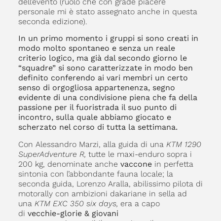
dell’evento (ruolo che con grade piacere
personale mi è stato assegnato anche in questa
seconda edizione).
In un primo momento i gruppi si sono creati in
modo molto spontaneo e senza un reale
criterio logico, ma già dal secondo giorno le
“squadre” si sono caratterizzate in modo ben
definito conferendo ai vari membri un certo
senso di orgogliosa appartenenza, segno
evidente di una condivisione piena che fa della
passione per il fuoristrada il suo punto di
incontro, sulla quale abbiamo giocato e
scherzato nel corso di tutta la settimana.
Con Alessandro Marzi, alla guida di una
KTM 1290
SuperAdventure R,
tutte le maxi-enduro sopra i
200 kg, denominate anche
vaccone
in perfetta
sintonia con l’abbondante fauna locale; la
seconda guida, Lorenzo Aralla, abilissimo pilota di
motorally con ambizioni dakariane in sella ad
una
KTM EXC 350 six days,
era a capo
di
vecchie-glorie & giovani