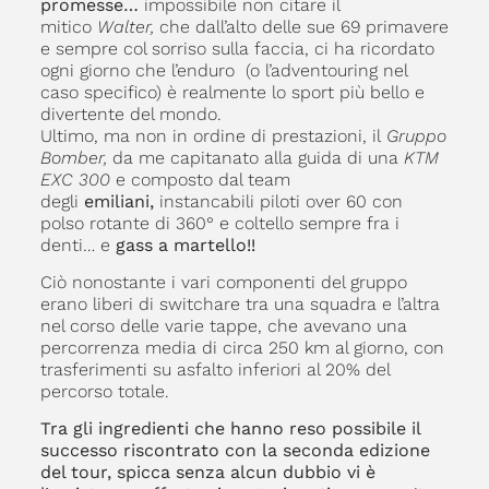
promesse…
impossibile non citare il
mitico
Walter,
che dall’alto delle sue 69 primavere
e sempre col sorriso sulla faccia, ci ha ricordato
ogni giorno che l’enduro (o l’adventouring nel
caso specifico) è realmente lo sport più bello e
divertente del mondo.
Ultimo, ma non in ordine di prestazioni, il
Gruppo
Bomber,
da me capitanato alla guida di una
KTM
EXC 300
e composto dal team
degli
emiliani,
instancabili piloti over 60 con
polso rotante di 360° e coltello sempre fra i
denti… e
gass a martello!!
Ciò nonostante i vari componenti del gruppo
erano liberi di switchare tra una squadra e l’altra
nel corso delle varie tappe, che avevano una
percorrenza media di circa 250 km al giorno, con
trasferimenti su asfalto inferiori al 20% del
percorso totale.
Tra gli ingredienti che hanno reso possibile il
successo riscontrato con la seconda edizione
del tour, spicca senza alcun dubbio vi è