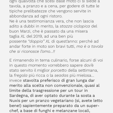
ogni qualvolta che scesi dalle moto ci si siede a
tavola, a pranzo e a cena, per godere di tutte le
tipiche prelibatezze che vengono servite in
abbondanza ad ogni ristoro.
Ne è una testimonianza vera, che non lascia
adito a dubbi in merito, la
stazza ciclopica
del
buon Marzi, che è passato da una misera
taglia
XL
del 2019, ad una ben più
possente
“doppia” XL
di quest’anno: perché ad
andar forte in moto son bravi tutti,
ma è a tavola
che si riconosce l’omo…!!
E rimanendo in tema culinario, forse alcuni di voi
in questo momento vorrebbero sapere dov’è
stato servito il miglior
porcetto
della settimana,
la
fregola
più ricca o la
seadas
più mielosa…
invece
stavolta preferisco di gran lunga dar
merito alla scelta non convenzionale, quasi al
limite della trasgressione per un tour in
Sardegna, di aver optato durante la sosta a
Nuxis per un pranzo vegetariano (si, avete letto
bene!) sapientemente preparato da un super-
chef, a base di funghi e melanzane locali,