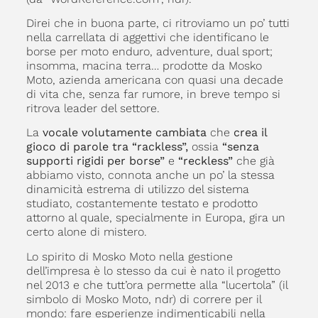
Direi che in buona parte, ci ritroviamo un po’ tutti
nella carrellata di aggettivi che identificano le
borse per moto enduro, adventure, dual sport;
insomma, macina terra… prodotte da Mosko
Moto, azienda americana con quasi una decade
di vita che, senza far rumore, in breve tempo si
ritrova leader del settore.
La
vocale volutamente cambiata
che
crea il
gioco di parole tra “rackless”,
ossia
“senza
supporti rigidi per borse”
e
“reckless”
che già
abbiamo visto, connota anche un po’ la stessa
dinamicità estrema di utilizzo del sistema
studiato, costantemente testato e prodotto
attorno al quale, specialmente in Europa, gira un
certo alone di mistero.
Lo spirito di Mosko Moto nella gestione
dell’impresa è lo stesso da cui è nato il progetto
nel 2013 e che tutt’ora permette alla “lucertola” (il
simbolo di Mosko Moto, ndr) di correre per il
mondo: fare esperienze indimenticabili nella