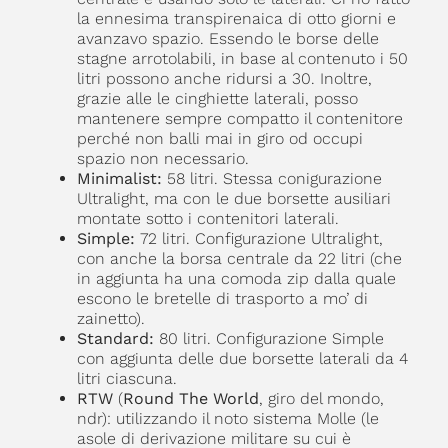
la ennesima transpirenaica di otto giorni e
avanzavo spazio. Essendo le borse delle
stagne arrotolabili, in base al contenuto i 50
litri possono anche ridursi a 30. Inoltre,
grazie alle le cinghiette laterali, posso
mantenere sempre compatto il contenitore
perché non balli mai in giro od occupi
spazio non necessario.
Minimalist:
58 litri. Stessa conigurazione
Ultralight, ma con le due borsette ausiliari
montate sotto i contenitori laterali.
Simple:
72 litri. Configurazione Ultralight,
con anche la borsa centrale da 22 litri (che
in aggiunta ha una comoda zip dalla quale
escono le bretelle di trasporto a mo’ di
zainetto).
Standard:
80 litri. Configurazione Simple
con aggiunta delle due borsette laterali da 4
litri ciascuna.
RTW
(
Round The World
, giro del mondo,
ndr): utilizzando il noto sistema Molle (le
asole di derivazione militare su cui è