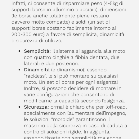
infatti, ci consente di risparmiare peso (4-5kg di
supporti borse in alluminio o acciaio), dimensioni
(le borse anche totalmente piene restano
davvero molto compatte) e soldi (un set di
supporti borse costano facilmente intorno ai
200-300 euro) a favore di semplicità, dinamicità
e sicurezza di utilizzo.
Semplicità:
il sistema si aggancia alla moto
con quattro cinghie a fibbia dentata, due
laterali e due posteriori.
Dinamicità
(e dinamismo): essendo
“rackless”, le si può montare su qualsiasi
moto. Un set di borse per ogni esigenza!
Inoltre, si possono decidere di montare in
varie configurazioni che consentono di
modificarne la capacità secondo l’esigenza.
Sicurezza:
ormai è chiaro che per l’off-road,
specialmente con l’aumentare dell’impegno,
le soluzioni “morbide” garantiscono il
massimo della sicurezza in caso di caduta a
contro di soluzioni rigide. In aggiunta,
essendo fissate con semplicità ma anche