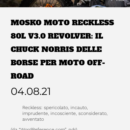
MOSKO MOTO RECKLESS
80L V3.0 REVOLVER: IL
CHUCK NORRIS DELLE
BORSE PER MOTO OFF-
ROAD
04.08.21
Reckless: spericolato, incauto,
imprudente, incosciente, sconsiderato,
avventato
(da “WordReference.com”, ndr).