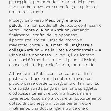
passeggiata, percorrendo la marina del paese
fino a un bar dove bere un caffè greco prima di
rimetterci in moto.
Proseguiamo verso
Mesolongi e le sue
paludi,
ma non soddisfatti del posto continuiamo
verso il
ponte di Rion e Antirion,
varcando
finalmente i confini del Peloponneso.
Il ponte strallato più lungo del mondo è
maestoso: conta
2.883 metri di lunghezza e
collega Antirion – nella Grecia continentale – a
Rion nel Peloponneso.
Lo vedi già da lontano
con i suoi 60 metri sul mare e i piloni altissimi,
conscio che ti risparmierà tanta, tanta strada.
Attraversiamo
Patrasso
in cerca ormai di un
posto dove trascorrere la notte, e trovato un
piccolo paese costiero, scegliamo di fermarci là:
una strada stretta lungo il mare, una spiaggetta
ciottolosa, i tamerici e pochi affittacamere e
tavernette. Riusciamo a trovare un appartamento
dotato di parcheggio in cortile per le moto e,
finalmente, una doccia rigeneratrice che ci