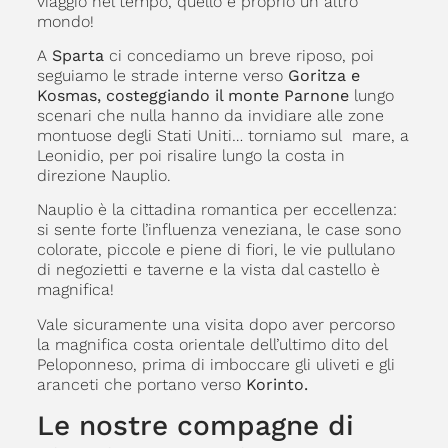
viaggio nel tempo, quello è proprio un altro
mondo!
A
Sparta
ci concediamo un breve riposo, poi
seguiamo le strade interne verso
Goritza e
Kosmas, costeggiando il monte Parnone
lungo
scenari che nulla hanno da invidiare alle zone
montuose degli Stati Uniti… torniamo sul mare, a
Leonidio, per poi risalire lungo la costa in
direzione Nauplio.
Nauplio è la cittadina romantica per eccellenza:
si sente forte l’influenza veneziana, le case sono
colorate, piccole e piene di fiori, le vie pullulano
di negozietti e taverne e la vista dal castello è
magnifica!
Vale sicuramente una visita dopo aver percorso
la magnifica costa orientale dell’ultimo dito del
Peloponneso, prima di imboccare gli uliveti e gli
aranceti che portano verso
Korinto.
Le nostre compagne di