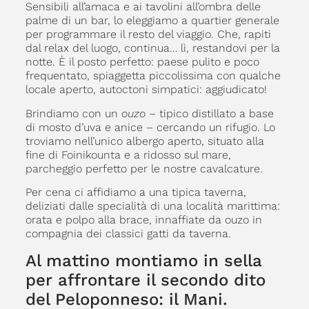
Sensibili all’amaca e ai tavolini all’ombra delle
palme di un bar, lo eleggiamo a quartier generale
per programmare il resto del viaggio. Che, rapiti
dal relax del luogo, continua… lì, restandovi per la
notte. È il posto perfetto: paese pulito e poco
frequentato, spiaggetta piccolissima con qualche
locale aperto, autoctoni simpatici: aggiudicato!
Brindiamo con un
ouzo
– tipico distillato a base
di mosto d’uva e anice – cercando un rifugio. Lo
troviamo nell’unico albergo aperto, situato alla
fine di Foinikounta e a ridosso sul mare,
parcheggio perfetto per le nostre cavalcature.
Per cena ci affidiamo a una tipica taverna,
deliziati dalle specialità di una località marittima:
orata e polpo alla brace, innaffiate da ouzo in
compagnia dei classici gatti da taverna.
Al mattino montiamo in sella
per affrontare il secondo dito
del Peloponneso: il Mani.