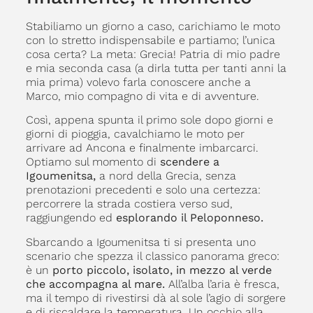
Stabiliamo un giorno a caso, carichiamo le moto
con lo stretto indispensabile e partiamo; l’unica
cosa certa? La meta: Grecia! Patria di mio padre
e mia seconda casa (a dirla tutta per tanti anni la
mia prima) volevo farla conoscere anche a
Marco, mio compagno di vita e di avventure.
Così, appena spunta il primo sole dopo giorni e
giorni di pioggia, cavalchiamo le moto per
arrivare ad Ancona e finalmente imbarcarci.
Optiamo sul momento di
scendere a
Igoumenitsa,
a nord della Grecia, senza
prenotazioni precedenti e solo una certezza:
percorrere la strada costiera verso sud,
raggiungendo ed
esplorando il Peloponneso.
Sbarcando a Igoumenitsa ti si presenta uno
scenario che spezza il classico panorama greco:
è un
porto piccolo, isolato, in mezzo al verde
che accompagna al mare.
All’alba l’aria è fresca,
ma il tempo di rivestirsi dà al sole l’agio di sorgere
e di riscaldare la temperatura. Un occhio alla