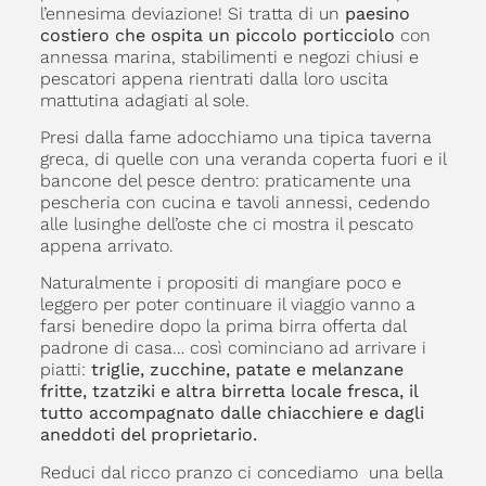
l’ennesima deviazione! Si tratta di un
paesino
costiero che ospita un piccolo porticciolo
con
annessa marina, stabilimenti e negozi chiusi e
pescatori appena rientrati dalla loro uscita
mattutina adagiati al sole.
Presi dalla fame adocchiamo una tipica taverna
greca, di quelle con una veranda coperta fuori e il
bancone del pesce dentro: praticamente una
pescheria con cucina e tavoli annessi, cedendo
alle lusinghe dell’oste che ci mostra il pescato
appena arrivato.
Naturalmente i propositi di mangiare poco e
leggero per poter continuare il viaggio vanno a
farsi benedire dopo la prima birra offerta dal
padrone di casa… così cominciano ad arrivare i
piatti:
triglie, zucchine, patate e melanzane
fritte, tzatziki e altra birretta locale fresca, il
tutto accompagnato dalle chiacchiere e dagli
aneddoti del proprietario.
Reduci dal ricco pranzo ci concediamo una bella