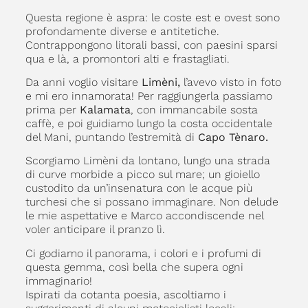
Questa regione è aspra: le coste est e ovest sono
profondamente diverse e antitetiche.
Contrappongono litorali bassi, con paesini sparsi
qua e là, a promontori alti e frastagliati.
Da anni voglio visitare
Limèni,
l’avevo visto in foto
e mi ero innamorata! Per raggiungerla passiamo
prima per
Kalamata
, con immancabile sosta
caffè, e poi guidiamo lungo la costa occidentale
del Mani, puntando l’estremità di
Capo Tènaro.
Scorgiamo Limèni da lontano, lungo una strada
di curve morbide a picco sul mare; un gioiello
custodito da un’insenatura con le acque più
turchesi che si possano immaginare. Non delude
le mie aspettative e Marco accondiscende nel
voler anticipare il pranzo lì.
Ci godiamo il panorama, i colori e i profumi di
questa gemma, così bella che supera ogni
immaginario!
Ispirati da cotanta poesia, ascoltiamo i