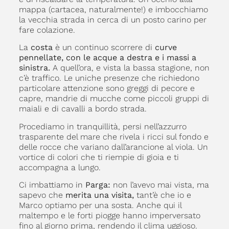
mappa (cartacea, naturalmente!) e imbocchiamo
la vecchia strada in cerca di un posto carino per
fare colazione.
La
costa
è un continuo scorrere di
curve
pennellate, con le acque a destra e i massi a
sinistra.
A quell’ora, e vista la bassa stagione, non
c’è traffico. Le uniche presenze che richiedono
particolare attenzione sono greggi di pecore e
capre, mandrie di mucche come piccoli gruppi di
maiali e di cavalli a bordo strada.
Procediamo in tranquillità, persi nell’azzurro
trasparente del mare che rivela i ricci sul fondo e
delle rocce che variano dall’arancione al viola. Un
vortice di colori che ti riempie di gioia e ti
accompagna a lungo.
Ci imbattiamo in
Parga:
non l’avevo mai vista, ma
sapevo che
merita una visita,
tant’è che io e
Marco optiamo per una sosta. Anche qui il
maltempo e le forti piogge hanno imperversato
fino al giorno prima, rendendo il clima uggioso.