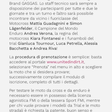
Brand GASGAS. Lo staff tecnico sarà sempre a
disposizione dei partecipanti per tutte e due le
giornate e tra un turno e l’altro sarà possibile
incontrare da vicino i fuoriclasse del
Motocross
Mattia Guadagnini e Simon
Lägenfelder
, il Campione del Mondo
Enduro
Andrea Verona
, la regina del
motocross
Kiara Fontanesi
e i funamboli del
trial
Gianluca Tournour, Luca Petrella, Alessia
Bacchetta e Andrea Riva
!
La
procedura di prenotazione
è semplice: basta
accedere al portale
www.unitedindirt.it
,
selezionare “Prenota” nel menu in alto e scegliere
la moto che si desidera provare;
successivamente compilare il modulo di
iscrizione, completo di tutti i dettagli.
Per testare le moto da cross e da enduro è
necessario essere in possesso della licenza
agonistica FMI o della tessera Sport FMI, mentre
per chi vuole provare i modelli da Trial e le moto
stradali è richiesta la patente, buon senso e