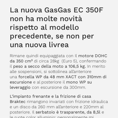
La nuova GasGas EC 350F
non ha molte novità
rispetto al modello
precedente, se non per
una nuova livrea
Rimane quindi equipaggiata con Il
motore DOHC
da 350 cm³
di circa 28kg (Euro 5), confermando
il
peso a secco della moto a 106,5 kg.
In merito
alle sospensioni, si sottolinea all’anteriore
una
forcella WP da 48 mm XACT con 310mm di
escursione
e al posteriore il
mono WP su
leveraggio
con escursione da 300mm.
L’impianto frenante e la frizione di casa
Braktec
rimangono invariati con frizione idraulica
e un disco da 260 mm all’anteriore e 220mm al
posteriore. Il
serbatoio è trasparente, da 8,5l
e
le ruote color alluminio: personalmente mi