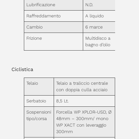
Lubrificazione
N.D.
Raffreddamento
A liquido
Cambio
6 marce
Frizione
Multidisco a
bagno d’olio
Ciclistica
Telaio
Telaio a traliccio centrale
con doppia culla acciaio
Serbatoio
8,5 Lt.
Sospensioni
Forcella WP XPLOR-USD, Ø
tipo/corsa
48mm – 300mm/ mono
WP XACT con leveraggio
300mm