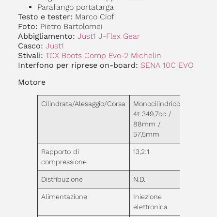
Parafango portatarga
Testo e tester:
Marco Ciofi
Foto:
Pietro
Bartolomei
Abbigliamento:
Just1 J-Flex Gear
Casco:
Just1
Stivali:
TCX Boots Comp Evo-2 Michelin
Interfono per riprese on-board:
SENA 10C EVO
Motore
Cilindrata/Alesaggio/Corsa
Monocilindrico
4t 349,7cc /
88mm /
57,5mm
Rapporto di
13,2:1
compressione
Distribuzione
N.D.
Alimentazione
Iniezione
elettronica