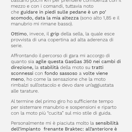
bastano pochi km per prendere confidenza con il
mezzo e con i comandi, tuttavia noto
che
guidare in piedi sulle pedane è un po’
scomodo, data la mia altezza
(sono alto 1,85 e il
manubrio mi rimane basso).
Ottimo
, invece, il
grip
della sella, la quale esce
provvista di una copertina ad alta aderenza di
serie.
Affrontando il percorso di gara mi accorgo di
quanto sia
agile questa GasGas 350 nei cambi di
direzione,
la
stabilità
della moto su
tratti
sconnessi
con
fondo sassoso
a
volte viene
meno
, ho come la sensazione che la moto
rimbalzi sull’ostacolo e devo dare un’aggiustata
alle tarature.
Al termine del primo giro ho sufficiente tempo
per sistemare manubrio e sospensioni e riparto
con la moto più “cucita” sul mio stile di guida.
Personalmente mi è piaciuta molto la
sensibilità
dell’impianto frenante Braktec: all’anteriore è