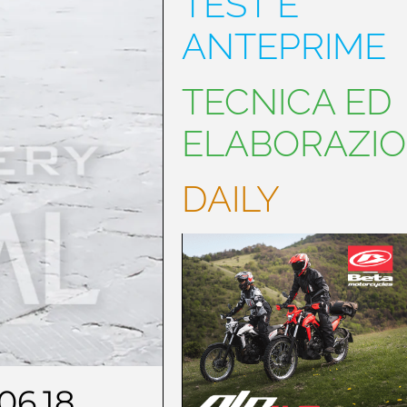
TEST E
ANTEPRIME
TECNICA ED
ELABORAZIO
DAILY
06.18