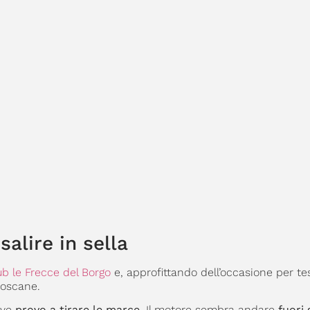
alire in sella
b le Frecce del Borgo
e, approfittando dell’occasione per tes
toscane.
ove
provo a tirare le marce.
Il motore sembra andare
fuori g