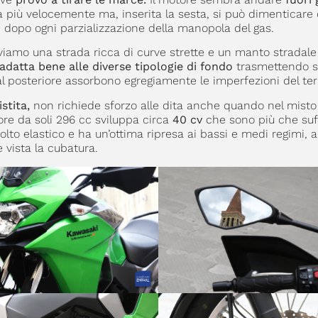
 più velocemente ma, inserita la sesta, si può dimenticare 
 dopo ogni parzializzazione della manopola del gas.
iamo una strada ricca di curve strette e un manto stradale 
adatta bene alle diverse tipologie di fondo
trasmettendo s
7” al posteriore assorbono egregiamente le imperfezioni del te
stita,
non richiede sforzo alle dita anche quando nel misto 
tore da soli 296 cc sviluppa circa
40 cv
che sono più che suff
 molto elastico e ha un’ottima ripresa ai bassi e medi regimi,
 vista la cubatura.