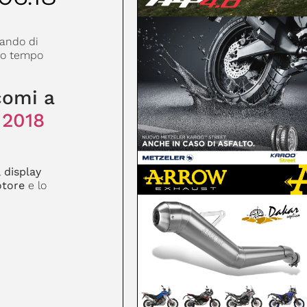
lando di
 ho tempo
comi a
 2018
l
display
otore
e lo