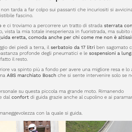
non tarda a far colpo sui passanti che incuriositi si avvici
istibile fascino.
o
e ci troviamo a percorrere un tratto di strada
sterrata con
, vista la mia totale inesperienza in fuoristrada, ma subito
i guida eretta, comoda anche per chi come me non è altiss
io dei piedi a terra, il
serbatoio da 17 litri
ben sagomato 
bastanza profonde degli pneumatici e le
sospensioni a lung
tto il resto.
eriore va spinto più a fondo per avere una migliore resa e lo 
tema
ABS marchiato Bosch
che si sente intervenire solo se 
personale su questa piccola ma grande moto. Rimanendo
e dal
confort
di guida grazie anche al cupolino e ai parama
maneggevolezza con la quale si guida.