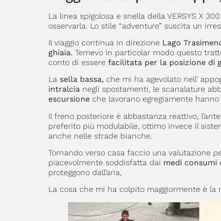
La linea spigolosa e snella della VERSYS X 300 
osservarla. Lo stile “adventure” suscita un irres
Il viaggio continua in direzione
Lago Trasimen
ghiaia.
Temevo in particolar modo questo tratto
conto di essere
facilitata per la posizione d
La
sella bassa,
che mi ha agevolato nell’ appogg
intralcia
negli spostamenti, le scanalature ab
escursione
che lavorano egregiamente hanno fa
Il freno posteriore è abbastanza reattivo, l’ant
preferito più modulabile, ottimo invece il sis
anche nelle strade bianche.
Tornando verso casa faccio una valutazione 
piacevolmente soddisfatta dai
medi consumi
proteggono dall’aria,
La cosa che mi ha colpito maggiormente è la 