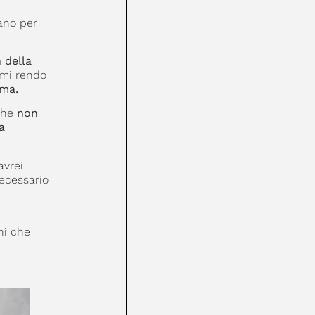
nano per
 della
 mi rendo
ima.
che
non
a
avrei
necessario
ni che