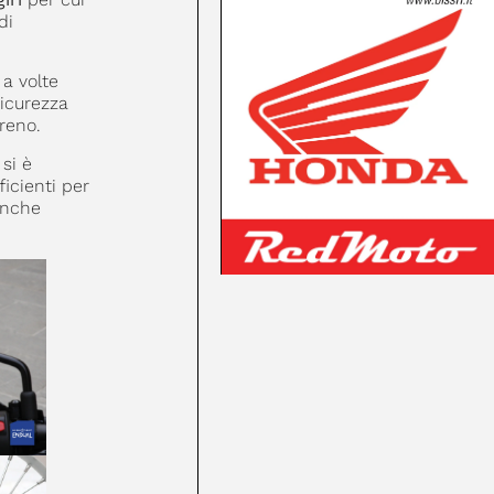
di
a volte
icurezza
rreno.
si è
icienti per
 anche