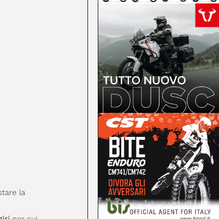
tare la
iri
per cui