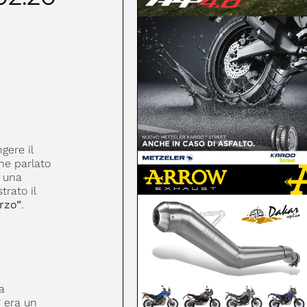
gere il
he parlato
e una
trato il
rzo”
.
a
”
era un