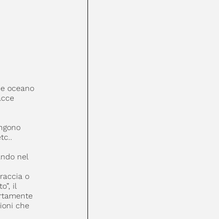
de oceano
acce
engono
tc..
ando nel
raccia o
”, il
ertamente
zioni che