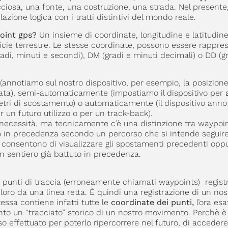
cciosa, una fonte, una costruzione, una strada. Nel presente
zione logica con i tratti distintivi del mondo reale.
oint gps?
Un insieme di coordinate, longitudine e latitudine
rficie terrestre. Le stesse coordinate, possono essere rappre
radi, minuti e secondi), DM (gradi e minuti decimali) o DD (g
notiamo sul nostro dispositivo, per esempio, la posizione
ata), semi-automaticamente (impostiamo il dispositivo per
a
tri di scostamento) o automaticamente (il dispositivo anno
un futuro utilizzo o per un track-back).
 necessità, ma tecnicamente c’è una distinzione tra waypoin
 in precedenza secondo un percorso che si intende seguire,
 consentono di visualizzare gli spostamenti precedenti oppu
n sentiero già battuto in precedenza.
punti di traccia (erroneamente chiamati waypoints) registr
oro da una linea retta. È quindi una registrazione di un nos
essa contiene infatti tutte le
coordinate dei punti,
l’ora esa
unto un “tracciato” storico di un nostro movimento. Perchè è
o effettuato per poterlo ripercorrere nel futuro, di accedere