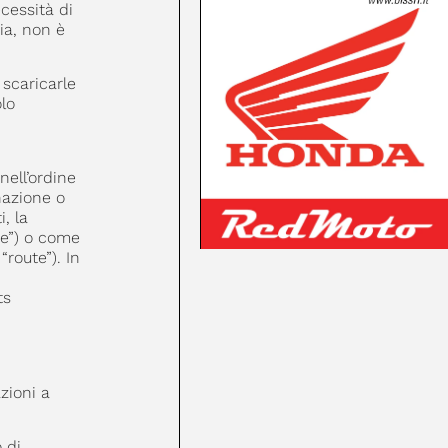
cessità di
ia, non è
 scaricarle
olo
nell’ordine
nazione o
, la
te”) o come
route”). In
ts
zioni a
 di