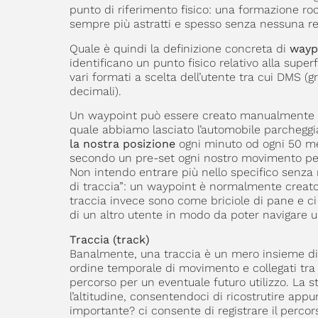
punto di riferimento fisico: una formazione ro
sempre più astratti e spesso senza nessuna rela
Quale è quindi la definizione concreta di
wayp
identificano un punto fisico relativo alla supe
vari formati a scelta dell’utente tra cui DMS (g
decimali).
Un waypoint può essere creato manualmente (an
quale abbiamo lasciato l’automobile parcheggi
la nostra posizione
ogni minuto od ogni 50 me
secondo un pre-set ogni nostro movimento per 
Non intendo entrare più nello specifico senza
di traccia”: un waypoint è normalmente creato
traccia invece sono come briciole di pane e ci
di un altro utente in modo da poter navigare u
Traccia (track)
Banalmente, una traccia è un mero insieme di 
ordine temporale di movimento e collegati tra l
percorso per un eventuale futuro utilizzo. La st
l’altitudine, consentendoci di ricostrutire app
importante? ci consente di registrare il percors