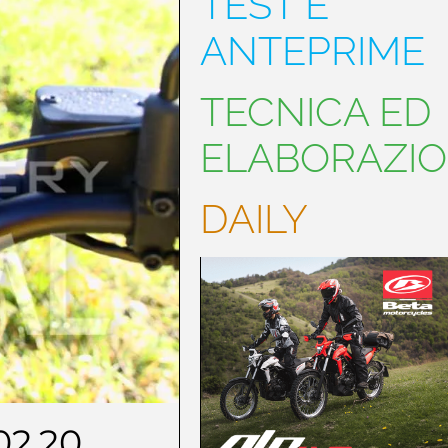
TEST E
ANTEPRIME
TECNICA ED
ELABORAZIO
DAILY
02.20