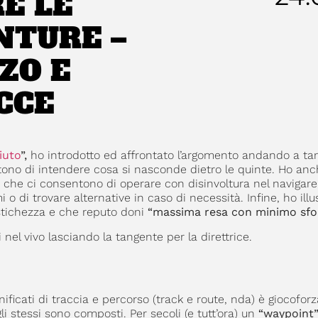
E LE
NTURE –
ZO E
CCE
iuto
”,
ho introdotto ed affrontato l’argomento andando a tan
tono di intendere cosa si nasconde dietro le quinte. Ho anc
, che ci consentono di operare con disinvoltura nel navigar
 o di trovare alternative in caso di necessità. Infine, ho illus
stichezza e che reputo doni
“massima resa con minimo sfo
nel vivo lasciando la tangente per la direttrice.
ficati di traccia e percorso (track e route, nda) è giocoforz
i stessi sono composti. Per secoli (e tutt’ora) un
“waypoint