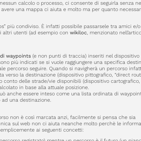
essun calcolo o processo, ci consente di seguirla senza ne
avere una mappa ci aiuta e molto ma per quanto necessar
s” più condiviso. È infatti possibile passarsele tra amici e/o
i altri utenti (ad esempio con
wikiloc
, menzionato nell’artic
 di waypoints
(e non punti di traccia) inseriti nel dispositivo 
i sono più indicati se si vuole raggiungere una specifica desti
le percorso seguire. Quando si navigherà un percorso infatti
a verso la destinazione (dispositivo pittografico, “direct rou
onto delle strade/vie disponibili (dispositivo cartografico, “
lcolato in base alla attuale posizione.
può anche essere inteso come una lista ordinata di waypoin
o ad una destinazione.
orso non è così marcata anzi, facilmente si pensa che sia
ecnica sul web non ci aiuta neanche molto perchè le informa
semplicemente ai seguenti concetti:
percorso registrato) mentre un percorso è il futuro (un piano