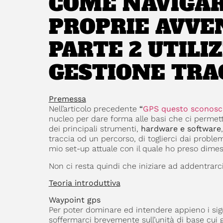
COME NAVIGAR
PROPRIE AVVE
PARTE 2 UTILIZ
GESTIONE TRA
Premessa
Nell’articolo precedente
“
GPS questo sconosc
nucleo per dare forma alle basi che ci permet
dei principali strumenti,
hardware e software
traccia od un percorso, di toglierci dai problemi
mio set-up attuale con il quale ho preso dime
Non ci resta quindi che iniziare ad addentrarci 
Teoria introduttiva
Waypoint gps
Per poter dominare ed intendere appieno i signi
soffermarci brevemente sull’unità di base cui gl