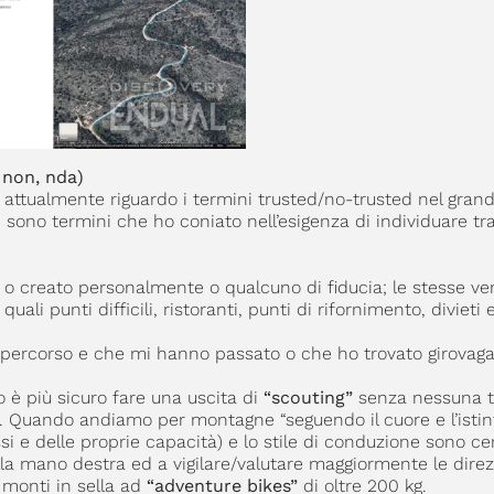
 non, nda)
attualmente riguardo i termini trusted/no-trusted nel gran
ono termini che ho coniato nell’esigenza di individuare tr
o o creato personalmente o qualcuno di fiducia; le stesse v
li punti difficili, ristoranti, punti di rifornimento, divieti e
 percorso e che mi hanno passato o che ho trovato girovag
 è più sicuro fare una uscita di
“scouting”
senza nessuna t
. Quando andiamo per montagne “seguendo il cuore e l’istinto
si e delle proprie capacità) e lo stile di conduzione sono c
ella mano destra ed a vigilare/valutare maggiormente le dire
 monti in sella ad
“adventure bikes”
di oltre 200 kg.