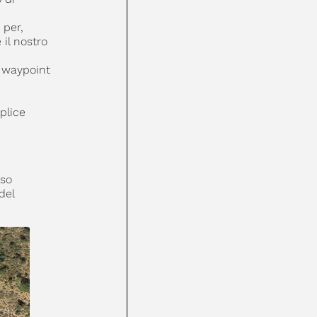
 per,
il nostro
i waypoint
plice
rso
del