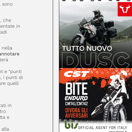
, sono
, che
sentate in
radi
 nella
nnotare
terà
t e “punti
 i punti di
re quelli
ati in
tro
tta e
 alla