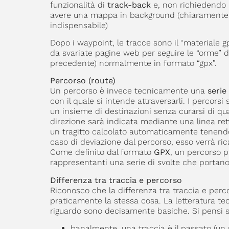
funzionalità di
track-back
e, non richiedendo n
avere una mappa in background (chiaramente 
indispensabile)
Dopo i waypoint, le tracce sono il “materiale gp
da svariate pagine web per seguire le “orme” d
precedente) normalmente in formato “gpx”.
Percorso (route)
Un percorso è invece tecnicamente una
serie
con il quale si intende attraversarli. I percors
un insieme di destinazioni senza curarsi di qua
direzione sarà indicata mediante una linea rett
un tragitto calcolato automaticamente tenendo c
caso di deviazione dal percorso, esso verrà rica
Come definito dal formato
GPX
, un percorso 
rappresentanti una serie di svolte che portan
Differenza tra traccia e percorso
Riconosco che la differenza tra traccia e perc
praticamente la stessa cosa. La letteratura t
riguardo sono decisamente basiche. Si pensi 
banalmente, una traccia è il passato (un 