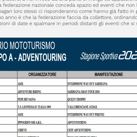
 la federazione nazionale conceda spazio ed eventi che non
agari loro stessi ci risponderanno come hanno già fatto in 
o anno è che la federazione faccia da collettore, ordinando 
ioni di date e spalmare in periodi distanti gli eventi che si