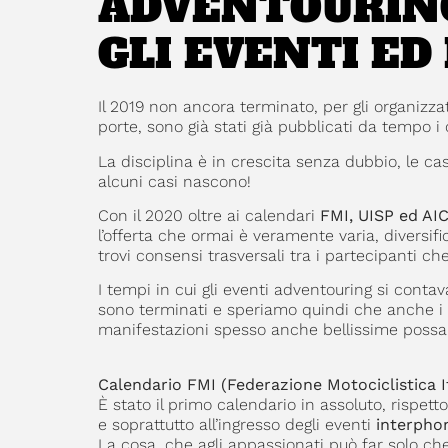
ADVENTOURING
GLI EVENTI ED
Il 2019 non ancora terminato, per gli organizzat
porte, sono già stati già pubblicati da tempo i
La disciplina è in crescita senza dubbio, le c
alcuni casi nascono!
Con il 2020 oltre ai calendari
FMI, UISP ed AI
l’offerta che ormai è veramente varia, diversif
trovi consensi trasversali tra i partecipanti c
I tempi in cui gli eventi adventouring si cont
sono terminati e speriamo quindi che anche i 
manifestazioni spesso anche bellissime possa
Calendario FMI (Federazione Motociclistica I
È stato il primo calendario in assoluto, rispet
e soprattutto all’ingresso degli eventi
interpho
La cosa, che agli appassionati può far solo ch