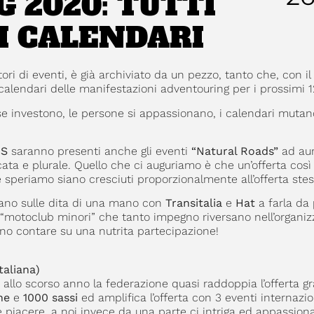
 2020: TUTTI
 I CALENDARI
ori di eventi, è già archiviato da un pezzo, tanto che, con il
 calendari delle manifestazioni adventouring per i prossimi 1
ase investono, le persone si appassionano, i calendari mutan
CS
saranno presenti anche gli eventi
“Natural Roads”
ad au
icata e plurale. Quello che ci auguriamo è che un’offerta cos
he speriamo siano cresciuti proporzionalmente all’offerta stes
avano sulle dita di una mano con
Transitalia
e
Hat
a farla da
“motoclub minori” che tanto impegno riversano nell’organiz
no contare su una nutrita partecipazione!
taliana)
to allo scorso anno la federazione quasi raddoppia l’offerta g
ne
e
1000 sassi
ed amplifica l’offerta con 3 eventi internazio
e piacere, a noi invece da una parte ci intriga ed appassion