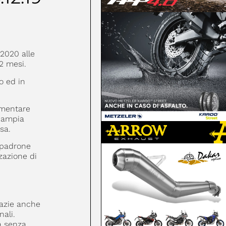
 2020 alle
2 mesi.
o ed in
mentare
ì ampia
sa.
 padrone
zazione di
razie anche
nali.
a senza