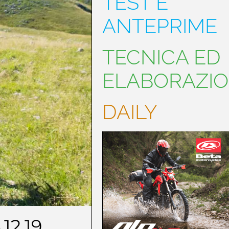
TEST E
ANTEPRIME
TECNICA ED
ELABORAZIO
DAILY
.12.19