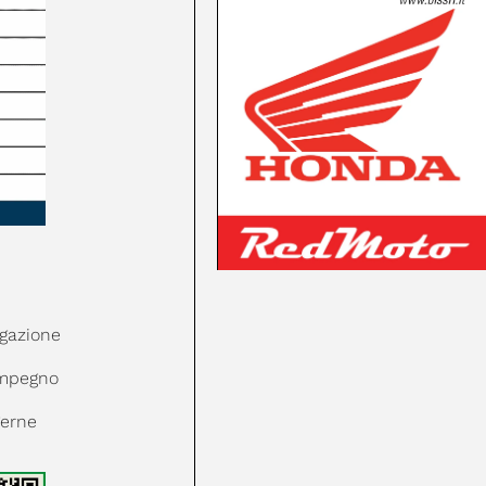
igazione
impegno
gerne