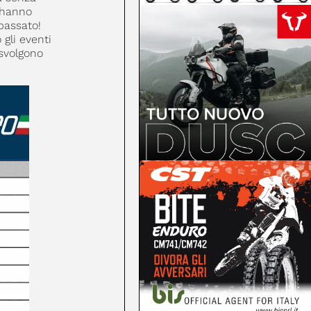
 hanno
passato!
gli eventi
 svolgono