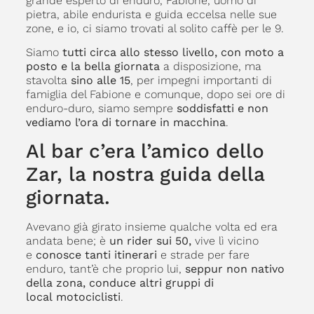
grande esperto di enduro, Fabione, uomo di
pietra, abile endurista e guida eccelsa nelle sue
zone, e io, ci siamo trovati al solito caffè per le 9.
Siamo
tutti circa allo stesso livello, con moto a
posto e la bella giornata
a disposizione, ma
stavolta
sino alle 15
, per impegni importanti di
famiglia del Fabione e comunque, dopo sei ore di
enduro-duro, siamo sempre
soddisfatti e non
vediamo l’ora di tornare in macchina
.
Al bar c’era l’amico dello
Zar, la nostra guida della
giornata.
Avevano già girato insieme qualche volta ed era
andata bene; è
un rider sui 50,
vive lì vicino
e
conosce tanti itinerari
e strade per fare
enduro, tant’è che proprio lui,
seppur non nativo
della zona, conduce altri gruppi di
local motociclisti
.