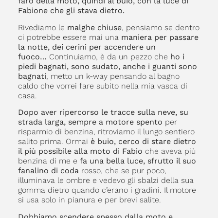
faro della moto, quindi al buio, con la luce di
Fabione che gli stava dietro.
Rivediamo le
malghe chiuse
, pensiamo se dentro
ci potrebbe essere mai una
maniera per passare
la notte, dei cerini per accendere un
fuoco…
Continuiamo, è da un pezzo che
ho i
piedi bagnati, sono sudato, anche i guanti sono
bagnati
, metto un k-way pensando al bagno
caldo che vorrei fare subito nella mia vasca di
casa.
Dopo aver ripercorso le tracce sulla neve, su
strada larga, sempre a motore spento
per
risparmio di benzina, ritroviamo il lungo sentiero
salito prima. Ormai
è buio, cerco di stare dietro
il più possibile alla moto di Fabio
che aveva più
benzina di me e
fa una bella luce, sfrutto il suo
fanalino di coda
rosso, che se pur poco,
illuminava le ombre e vedevo gli sbalzi della sua
gomma dietro quando c’erano i gradini. Il motore
si usa solo in pianura e per brevi salite.
Dobbiamo scendere spesso dalla moto e