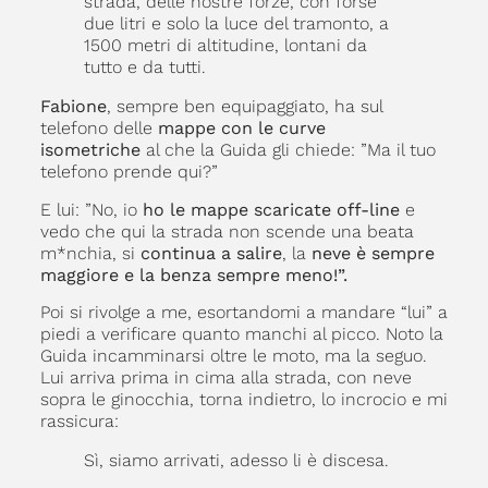
strada, delle nostre forze, con forse
due litri e solo la luce del tramonto, a
1500 metri di altitudine, lontani da
tutto e da tutti.
Fabione
, sempre ben equipaggiato, ha sul
telefono delle
mappe con le curve
isometriche
al che la Guida gli chiede: ”Ma il tuo
telefono prende qui?”
E lui: ”No, io
ho le mappe scaricate off-line
e
vedo che qui la strada non scende una beata
m*nchia, si
continua a salire
, la
neve è sempre
maggiore e la benza sempre meno!”.
Poi si rivolge a me, esortandomi a mandare “lui” a
piedi a verificare quanto manchi al picco. Noto la
Guida incamminarsi oltre le moto, ma la seguo.
Lui arriva prima in cima alla strada, con neve
sopra le ginocchia, torna indietro, lo incrocio e mi
rassicura:
Sì, siamo arrivati, adesso li è discesa.