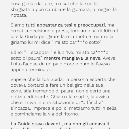
cosa giusta da fare, ma sai che la scelta
sbagliata ti può cambiare la giornata, o meglio, la
nottata.
Siamo
tutti abbastanza tesi e preoccupati
, ma
ormai la decisione è presa, torniamo su di 100 mt
io e la Guida per girare la mia moto e mentre la
giriamo lui mi dice:” mi sto ca****o sotto”.
Ed io: ”Ti scappa? ” e lui: ”No, mi sto ca****o
sotto di paura”,
mentre mangiava la neve.
Aveva
finito l’acqua da un paio d’ore e pure io l’avevo
appena terminata…
Sapere che la tua Guida, la persona esperta che
doveva portarci a fare un bel giro nelle sue
zone, stia tremando di paura, non è certo una
notizia edificante. Chiama la moglie, la avvisa
che si trova in una situazione di “difficoltà”,
s’incazza, impreca e poi ci mettiamo tutti in sella
e cominciamo la via del ritorno.
La Guida stava davanti, ma non gli andava il