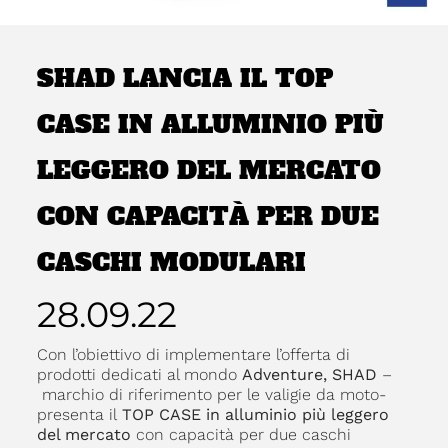
SHAD LANCIA IL TOP
CASE IN ALLUMINIO PIÙ
LEGGERO DEL MERCATO
CON CAPACITÀ PER DUE
CASCHI MODULARI
28.09.22
Con l’obiettivo di implementare l’offerta di
prodotti dedicati al mondo
Adventure, SHAD
–
marchio di riferimento per le valigie da moto-
presenta il
TOP CASE in alluminio più leggero
del mercato
con capacità per due caschi