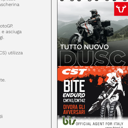
mascherina
MotoGP.
a e asciuga
i.
S) utilizza
te.
di