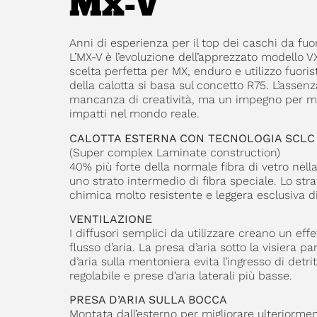
MX-V
Anni di esperienza per il top dei caschi da fuo
L’MX-V è l’evoluzione dell’apprezzato modello V
scelta perfetta per MX, enduro e utilizzo fuor
della calotta si basa sul concetto R75. L’assenz
mancanza di creatività, ma un impegno per man
impatti nel mondo reale.
CALOTTA ESTERNA CON TECNOLOGIA SCLC
(Super complex Laminate construction)
40% più forte della normale fibra di vetro nella
uno strato intermedio di fibra speciale. Lo st
chimica molto resistente e leggera esclusiva di
VENTILAZIONE
I diffusori semplici da utilizzare creano un eff
flusso d’aria. La presa d’aria sotto la visiera p
d’aria sulla mentoniera evita l’ingresso di detri
regolabile e prese d’aria laterali più basse.
PRESA D’ARIA SULLA BOCCA
Montata dall’esterno per migliorare ulteriorm