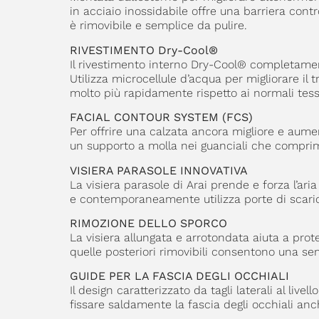
in acciaio inossidabile offre una barriera con
è rimovibile e semplice da pulire.
RIVESTIMENTO Dry-Cool®
Il rivestimento interno Dry-Cool® completament
Utilizza microcellule d’acqua per migliorare il t
molto più rapidamente rispetto ai normali tessu
FACIAL CONTOUR SYSTEM (FCS)
Per offrire una calzata ancora migliore e aumen
un supporto a molla nei guanciali che comprim
VISIERA PARASOLE INNOVATIVA
La visiera parasole di Arai prende e forza l’aria
e contemporaneamente utilizza porte di scarico 
RIMOZIONE DELLO SPORCO
La visiera allungata e arrotondata aiuta a proteg
quelle posteriori rimovibili consentono una sem
GUIDE PER LA FASCIA DEGLI OCCHIALI
Il design caratterizzato da tagli laterali al livel
fissare saldamente la fascia degli occhiali anch