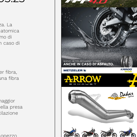
za. La
anatomica
imo di
n caso di
r fibra,
una fibra
maggior
della presa
tilazione
onopezzo