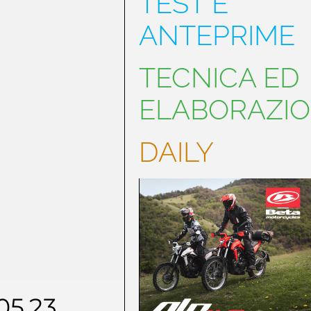
TEST E
ANTEPRIME
TECNICA ED
ELABORAZIO
DAILY
.05.23