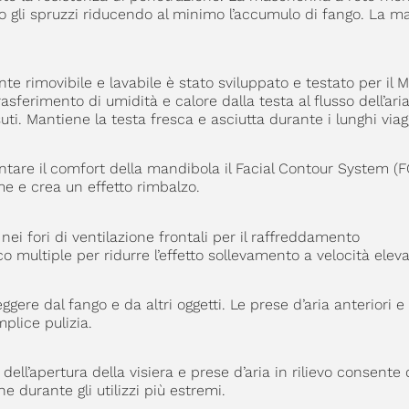
tro gli spruzzi riducendo al minimo l’accumulo di fango. La 
e rimovibile e lavabile è stato sviluppato e testato per il 
rasferimento di umidità e calore dalla testa al flusso dell’ari
ti. Mantiene la testa fresca e asciutta durante i lunghi viagg
tare il comfort della mandibola il Facial Contour System (FC
e e crea un effetto rimbalzo.
 nei fori di ventilazione frontali per il raffreddamento
multiple per ridurre l’effetto sollevamento a velocità eleva
gere dal fango e da altri oggetti. Le prese d’aria anteriori e
plice pulizia.
lo dell’apertura della visiera e prese d’aria in rilievo consente 
e durante gli utilizzi più estremi.