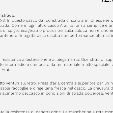
ristrada.
X-3. In questo casco da fuoristrada ci sono anni di esperien
istrada. Come in ogni altro casco Arai, la forma semplice e 
a di spigoli esagerati o protrusioni sulla calotta non è sinon
tenere l’integrità della calotta con performance ottimali i
 resistenza all’estensione e al piegamento. Due strati di supe
rato intermedio è composto da un materiale molto speciale, 
 Arai.
etto venturi sul retro. Presa d’aria centrale superiore per un 
arasole raccoglie e dirige l’aria fresca nel casco. La chiusura 
ti all’interno del casco in condizioni di strada polverosa. Ven
ente la resistenza di penetrazione. La mascherina a rete m