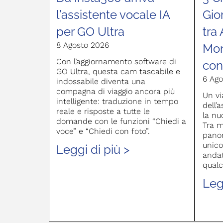
l’assistente vocale IA
Gio
per GO Ultra
tra 
8 Agosto 2026
Mon
Con l’aggiornamento software di
con
GO Ultra, questa cam tascabile e
6 Ago
indossabile diventa una
compagna di viaggio ancora più
Un via
intelligente: traduzione in tempo
dell’
reale e risposte a tutte le
la nu
domande con le funzioni “Chiedi a
Tra m
voce” e “Chiedi con foto”.
panor
unico
Leggi di più >
andat
qualc
Leg