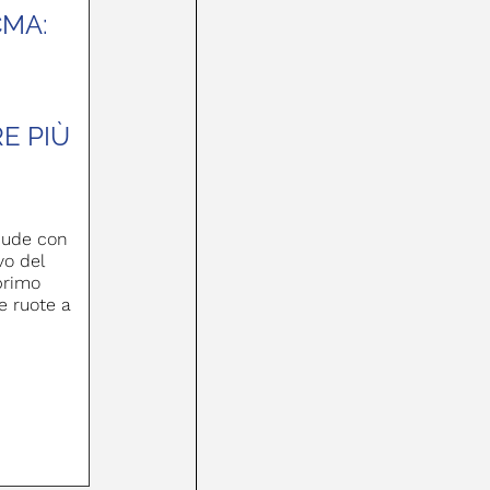
CMA:
,
E PIÙ
hiude con
o del
 primo
e ruote a