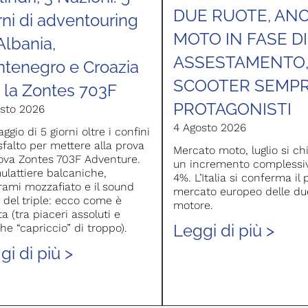
DUE RUOTE, AN
rni di adventouring
MOTO IN FASE DI
Albania,
ASSESTAMENTO
tenegro e Croazia
SCOOTER SEMPR
 la Zontes 703F
PROTAGONISTI
sto 2026
4 Agosto 2026
ggio di 5 giorni oltre i confini
asfalto per mettere alla prova
Mercato moto, luglio si c
ova Zontes 703F Adventure.
un incremento complessiv
ulattiere balcaniche,
4%. L’Italia si conferma il
ami mozzafiato e il sound
mercato europeo delle du
 del triple: ecco come è
motore.
a (tra piaceri assoluti e
Leggi di più >
he “capriccio” di troppo).
gi di più >