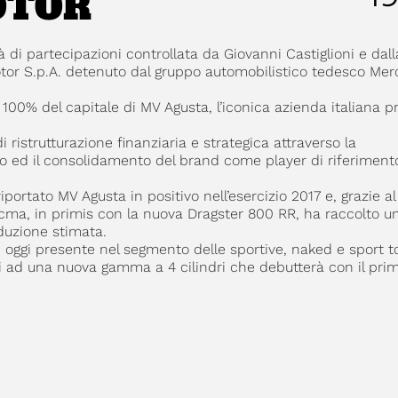
OTOR
di partecipazioni controllata da Giovanni Castiglioni e dall
tor S.p.A. detenuto dal gruppo automobilistico tedesco Me
 100% del capitale di MV Agusta, l’iconica azienda italiana p
istrutturazione finanziaria e strategica attraverso la
o ed il consolidamento del brand come player di riferimento
riportato MV Agusta in positivo nell’esercizio 2017 e, grazie a
ma, in primis con la nuova Dragster 800 RR, ha raccolto u
oduzione stimata.
, oggi presente nel segmento delle sportive, naked e sport t
ri ad una nuova gamma a 4 cilindri che debutterà con il prim