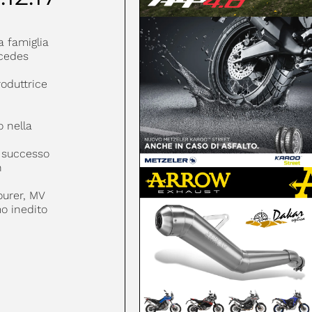
a famiglia
rcedes
roduttrice
 nella
l successo
n
ourer, MV
o inedito