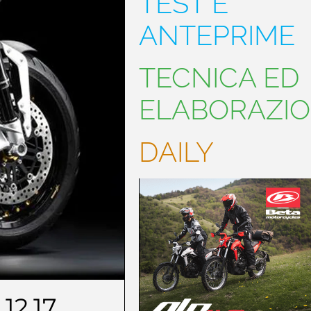
TEST E
ANTEPRIME
TECNICA ED
ELABORAZIO
DAILY
.12.17