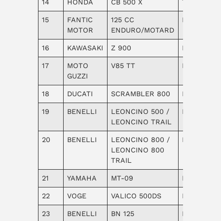
14
HONDA
CB 500 X
Turismo
15
FANTIC
125 CC
Enduro
MOTOR
ENDURO/MOTARD
16
KAWASAKI
Z 900
Naked
17
MOTO
V85 TT
Enduro
GUZZI
18
DUCATI
SCRAMBLER 800
Naked
19
BENELLI
LEONCINO 500 /
Naked
LEONCINO TRAIL
20
BENELLI
LEONCINO 800 /
Naked
LEONCINO 800
TRAIL
21
YAMAHA
MT-09
Naked
22
VOGE
VALICO 500DS
Enduro
23
BENELLI
BN 125
Naked