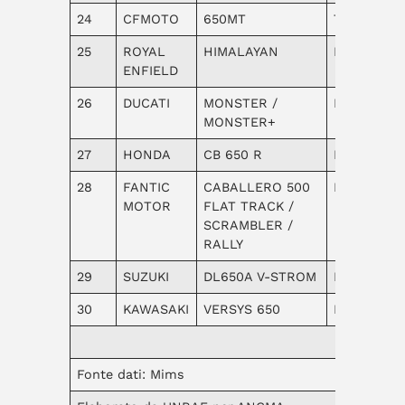
24
CFMOTO
650MT
Turismo
25
ROYAL
HIMALAYAN
Enduro
ENFIELD
26
DUCATI
MONSTER /
Naked
MONSTER+
27
HONDA
CB 650 R
Naked
28
FANTIC
CABALLERO 500
Naked
MOTOR
FLAT TRACK /
SCRAMBLER /
RALLY
29
SUZUKI
DL650A V-STROM
Enduro
30
KAWASAKI
VERSYS 650
Enduro
Fonte dati: Mims