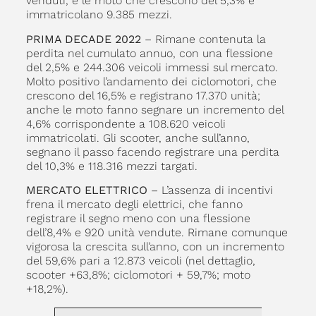
venduti, e le moto che crescono del 5,3% e
immatricolano 9.385 mezzi.
PRIMA DECADE 2022
– Rimane contenuta la
perdita nel cumulato annuo, con una flessione
del 2,5% e 244.306 veicoli immessi sul mercato.
Molto positivo l’andamento dei ciclomotori, che
crescono del 16,5% e registrano 17.370 unità;
anche le moto fanno segnare un incremento del
4,6% corrispondente a 108.620 veicoli
immatricolati. Gli scooter, anche sull’anno,
segnano il passo facendo registrare una perdita
del 10,3% e 118.316 mezzi targati.
MERCATO ELETTRICO
– L’assenza di incentivi
frena il mercato degli elettrici, che fanno
registrare il segno meno con una flessione
dell’8,4% e 920 unità vendute. Rimane comunque
vigorosa la crescita sull’anno, con un incremento
del 59,6% pari a 12.873 veicoli (nel dettaglio,
scooter +63,8%; ciclomotori + 59,7%; moto
+18,2%).