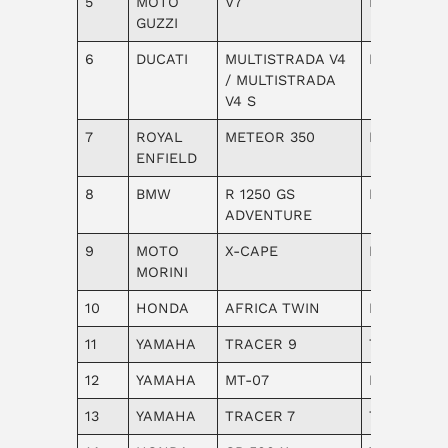
5
MOTO
V7
Naked
GUZZI
6
DUCATI
MULTISTRADA V4
Enduro
/ MULTISTRADA
V4 S
7
ROYAL
METEOR 350
Naked
ENFIELD
8
BMW
R 1250 GS
Enduro
ADVENTURE
9
MOTO
X-CAPE
Enduro
MORINI
10
HONDA
AFRICA TWIN
Enduro
11
YAMAHA
TRACER 9
Turismo
12
YAMAHA
MT-07
Naked
13
YAMAHA
TRACER 7
Turismo