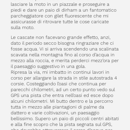
lasciare la moto in un piazzale e proseguire a
piedi e dare un paio di dirham a un fantomatico
parcheggiatore con gilet fluorescente che mi
assicurasse di ritrovare tutte le cose caricate
sulla moto.
Le cascate non facevano grande effetto, anzi,
dato il periodo secco bisogna ringraziare che ci
fosse acqua. Vi si arriva scendendo una scalinata
scavata nella montagna fino al corso d’acqua in
mezzo alla roccia, e merita perderci mezz’ora per
il paesaggio suggestivo in una gola.
Ripresa la via, mi imbatto in continui lavori in
corso per allargare la strada in stile autostrada 4
corsie. Costeggiando l’oasi che continua per
parecchi chilometri, ad un certo punto vedo sul
GPS una pista che entra nell’oasi ed esce dopo
alcuni chilometri. Mi butto dentro e la percorro
tutta in mezzo alle piantagioni di palme da
dattero e varie coltivazioni, un paesaggio
bellissimo. Supero un paio di piccoli centri abitati
e alla fine scopro che la pista segnata sul GPS,