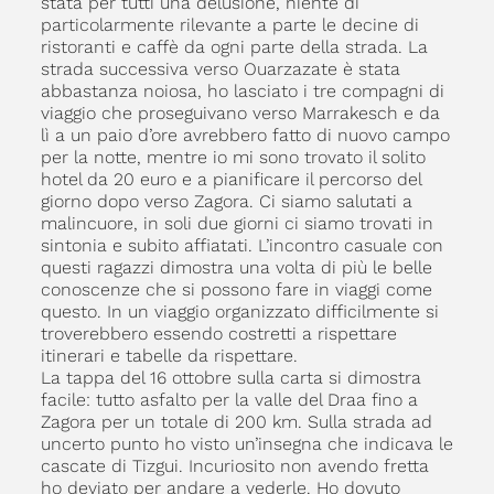
stata per tutti una delusione, niente di
particolarmente rilevante a parte le decine di
ristoranti e caffè da ogni parte della strada. La
strada successiva verso Ouarzazate è stata
abbastanza noiosa, ho lasciato i tre compagni di
viaggio che proseguivano verso Marrakesch e da
lì a un paio d’ore avrebbero fatto di nuovo campo
per la notte, mentre io mi sono trovato il solito
hotel da 20 euro e a pianificare il percorso del
giorno dopo verso Zagora. Ci siamo salutati a
malincuore, in soli due giorni ci siamo trovati in
sintonia e subito affiatati. L’incontro casuale con
questi ragazzi dimostra una volta di più le belle
conoscenze che si possono fare in viaggi come
questo. In un viaggio organizzato difficilmente si
troverebbero essendo costretti a rispettare
itinerari e tabelle da rispettare.
La tappa del 16 ottobre sulla carta si dimostra
facile: tutto asfalto per la valle del Draa fino a
Zagora per un totale di 200 km. Sulla strada ad
uncerto punto ho visto un’insegna che indicava le
cascate di Tizgui. Incuriosito non avendo fretta
ho deviato per andare a vederle. Ho dovuto