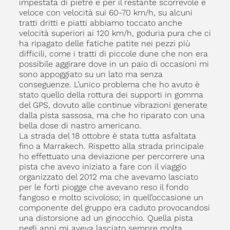
impestata di pietre e per il restante scorrevole e
veloce con velocità sui 60-70 km/h, su alcuni
tratti dritti e piatti abbiamo toccato anche
velocità superiori ai 120 km/h, goduria pura che ci
ha ripagato delle fatiche patite nei pezzi più
difficili, come i tratti di piccole dune che non era
possibile aggirare dove in un paio di occasioni mi
sono appoggiato su un lato ma senza
conseguenze. L’unico problema che ho avuto è
stato quello della rottura dei supporti in gomma
del GPS, dovuto alle continue vibrazioni generate
dalla pista sassosa, ma che ho riparato con una
bella dose di nastro americano.
La strada del 18 ottobre è stata tutta asfaltata
fino a Marrakech. Rispetto alla strada principale
ho effettuato una deviazione per percorrere una
pista che avevo iniziato a fare con il viaggio
organizzato del 2012 ma che avevamo lasciato
per le forti piogge che avevano reso il fondo
fangoso e molto scivoloso; in quell’occasione un
componente del gruppo era caduto provocandosi
una distorsione ad un ginocchio. Quella pista
negli anni mi aveva lasciato sempre molta