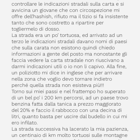
controllare le indicazioni stradali sulla carta e si
avvicina un giovane che con circospezione mi
offre dell’hashish, rifiuto ma il tizio si fa insistente
tanto che sono costretto a ripartire per
togliermelo di dosso.
La strada era un po’ tortuosa, ed arrivato ad un
terzo le indicazioni stradali davano nomi di paesi
che sulla carata non esistono quindi chiedo
informazioni a gente del posto ma nonostante gli
faccia vedere la carta stradale non riuscivano a
darmi indicazioni utili o io non li capivo. Alla fine,
un poliziotto mi dice in inglese che per arrivare
nella zona che voglio devo tornare indietro
perché quella strada non esisteva più!!!
Torno sui miei passi e nel frattempo ho superato
di un bel po’ i 200 km percorsi, ad un paese trovo
benzina fatta dalla tanica a prezzo maggiorato
del 20% e faccio il rabbocco con una decina di
litri, quanto basta per uscire dal budello in cui mi
ero infilato.
La strada successiva ha lacerato la mia pazienza,
un centinaio di km molto tortuosi sulle montagne