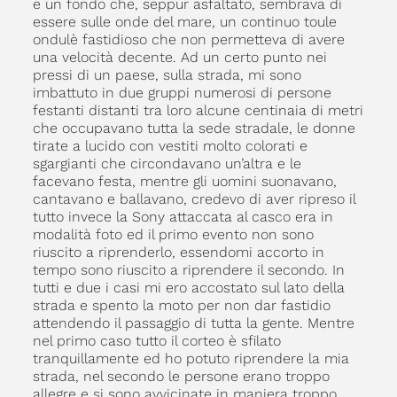
e un fondo che, seppur asfaltato, sembrava di
essere sulle onde del mare, un continuo toule
ondulè fastidioso che non permetteva di avere
una velocità decente. Ad un certo punto nei
pressi di un paese, sulla strada, mi sono
imbattuto in due gruppi numerosi di persone
festanti distanti tra loro alcune centinaia di metri
che occupavano tutta la sede stradale, le donne
tirate a lucido con vestiti molto colorati e
sgargianti che circondavano un’altra e le
facevano festa, mentre gli uomini suonavano,
cantavano e ballavano, credevo di aver ripreso il
tutto invece la Sony attaccata al casco era in
modalità foto ed il primo evento non sono
riuscito a riprenderlo, essendomi accorto in
tempo sono riuscito a riprendere il secondo. In
tutti e due i casi mi ero accostato sul lato della
strada e spento la moto per non dar fastidio
attendendo il passaggio di tutta la gente. Mentre
nel primo caso tutto il corteo è sfilato
tranquillamente ed ho potuto riprendere la mia
strada, nel secondo le persone erano troppo
allegre e si sono avvicinate in maniera troppo