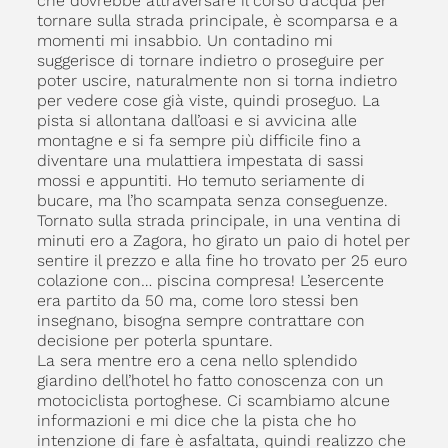
che dovrebbe attraversare il corso d’acqua per
tornare sulla strada principale, è scomparsa e a
momenti mi insabbio. Un contadino mi
suggerisce di tornare indietro o proseguire per
poter uscire, naturalmente non si torna indietro
per vedere cose già viste, quindi proseguo. La
pista si allontana dall’oasi e si avvicina alle
montagne e si fa sempre più difficile fino a
diventare una mulattiera impestata di sassi
mossi e appuntiti. Ho temuto seriamente di
bucare, ma l’ho scampata senza conseguenze.
Tornato sulla strada principale, in una ventina di
minuti ero a Zagora, ho girato un paio di hotel per
sentire il prezzo e alla fine ho trovato per 25 euro
colazione con… piscina compresa! L’esercente
era partito da 50 ma, come loro stessi ben
insegnano, bisogna sempre contrattare con
decisione per poterla spuntare.
La sera mentre ero a cena nello splendido
giardino dell’hotel ho fatto conoscenza con un
motociclista portoghese. Ci scambiamo alcune
informazioni e mi dice che la pista che ho
intenzione di fare è asfaltata, quindi realizzo che