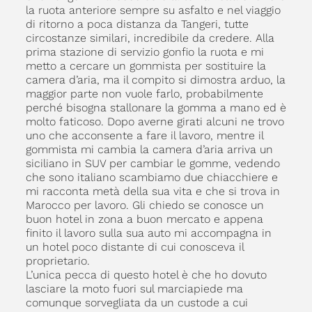
la ruota anteriore sempre su asfalto e nel viaggio
di ritorno a poca distanza da Tangeri, tutte
circostanze similari, incredibile da credere. Alla
prima stazione di servizio gonfio la ruota e mi
metto a cercare un gommista per sostituire la
camera d’aria, ma il compito si dimostra arduo, la
maggior parte non vuole farlo, probabilmente
perché bisogna stallonare la gomma a mano ed è
molto faticoso. Dopo averne girati alcuni ne trovo
uno che acconsente a fare il lavoro, mentre il
gommista mi cambia la camera d’aria arriva un
siciliano in SUV per cambiar le gomme, vedendo
che sono italiano scambiamo due chiacchiere e
mi racconta metà della sua vita e che si trova in
Marocco per lavoro. Gli chiedo se conosce un
buon hotel in zona a buon mercato e appena
finito il lavoro sulla sua auto mi accompagna in
un hotel poco distante di cui conosceva il
proprietario.
L’unica pecca di questo hotel è che ho dovuto
lasciare la moto fuori sul marciapiede ma
comunque sorvegliata da un custode a cui