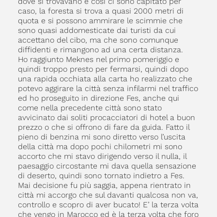
dove si trovavano e così ci sono capitato per
caso, la foresta si trova a quasi 2000 metri di
quota e si possono ammirare le scimmie che
sono quasi addomesticate dai turisti da cui
accettano del cibo, ma che sono comunque
diffidenti e rimangono ad una certa distanza.
Ho raggiunto Meknes nel primo pomeriggio e
quindi troppo presto per fermarsi, quindi dopo
una rapida occhiata alla carta ho realizzato che
potevo aggirare la città senza infilarmi nel traffico
ed ho proseguito in direzione Fes, anche qui
come nella precedente città sono stato
avvicinato dai soliti procacciatori di hotel a buon
prezzo o che si offrono di fare da guida. Fatto il
pieno di benzina mi sono diretto verso l’uscita
della città ma dopo pochi chilometri mi sono
accorto che mi stavo dirigendo verso il nulla, il
paesaggio circostante mi dava quella sensazione
di deserto, quindi sono tornato indietro a Fes.
Mai decisione fu più saggia, appena rientrato in
città mi accorgo che sul davanti qualcosa non va,
controllo e scopro di aver bucato! E’ la terza volta
che vengo in Marocco ed è la terza volta che foro