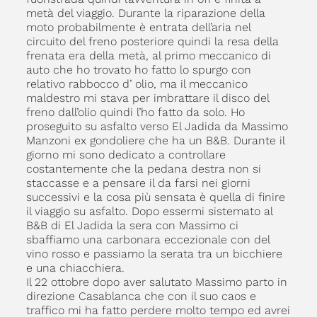
metà del viaggio. Durante la riparazione della
moto probabilmente è entrata dell’aria nel
circuito del freno posteriore quindi la resa della
frenata era della metà, al primo meccanico di
auto che ho trovato ho fatto lo spurgo con
relativo rabbocco d’ olio, ma il meccanico
maldestro mi stava per imbrattare il disco del
freno dall’olio quindi l’ho fatto da solo. Ho
proseguito su asfalto verso El Jadida da Massimo
Manzoni ex gondoliere che ha un B&B. Durante il
giorno mi sono dedicato a controllare
costantemente che la pedana destra non si
staccasse e a pensare il da farsi nei giorni
successivi e la cosa più sensata è quella di finire
il viaggio su asfalto. Dopo essermi sistemato al
B&B di El Jadida la sera con Massimo ci
sbaffiamo una carbonara eccezionale con del
vino rosso e passiamo la serata tra un bicchiere
e una chiacchiera.
Il 22 ottobre dopo aver salutato Massimo parto in
direzione Casablanca che con il suo caos e
traffico mi ha fatto perdere molto tempo ed avrei