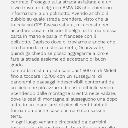
centrale. Proseguo sulla strada asfaltata e a un
bivio trovo tre belgi con BMW GS che chiedono
informazioni a un poliziotto. Avendo anch’io il
dubbio su quale strada prendere, visto che la
traccia sul GPS l’avevo saltata, mi accosto per
ascoltare cosa si dicono. Il belga ha la mia stessa
carta in mano e parla in francese con il
poliziotto. Capisco dove ci troviamo e anche che
loro hanno la mia stessa meta, Ouarzazate,
quindi gli chiedo se posso aggregarmi a loro e
fare la strada assieme ed accettano di buon
grado.
La strada mista a pista sale dai 1.500 m di Midelt
fino a toccare i 2.700 con un susseguirsi di
panorami e paesaggi indescrivibili contornati da
un cielo che più azzurro di così e difficile vedere.
Scendendo dalle montagne si entra nelle vallate,
dove le oasi di montagna si susseguono una dopo
l’altra in un inanellarsi di piccoli centri abitati
formati da poche case costruite con sassi e
terra.
In ogni luogo veniamo circondati da bambini
festosi a cui diamo biscotti, barrette e caramelle;