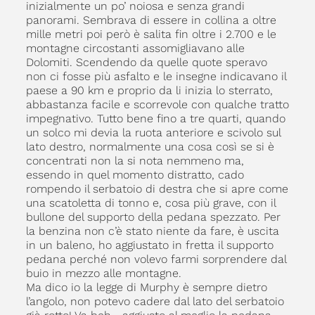
inizialmente un po’ noiosa e senza grandi
panorami. Sembrava di essere in collina a oltre
mille metri poi però è salita fin oltre i 2.700 e le
montagne circostanti assomigliavano alle
Dolomiti. Scendendo da quelle quote speravo
non ci fosse più asfalto e le insegne indicavano il
paese a 90 km e proprio da li inizia lo sterrato,
abbastanza facile e scorrevole con qualche tratto
impegnativo. Tutto bene fino a tre quarti, quando
un solco mi devia la ruota anteriore e scivolo sul
lato destro, normalmente una cosa così se si è
concentrati non la si nota nemmeno ma,
essendo in quel momento distratto, cado
rompendo il serbatoio di destra che si apre come
una scatoletta di tonno e, cosa più grave, con il
bullone del supporto della pedana spezzato. Per
la benzina non c’è stato niente da fare, è uscita
in un baleno, ho aggiustato in fretta il supporto
pedana perché non volevo farmi sorprendere dal
buio in mezzo alle montagne.
Ma dico io la legge di Murphy è sempre dietro
l’angolo, non potevo cadere dal lato del serbatoio