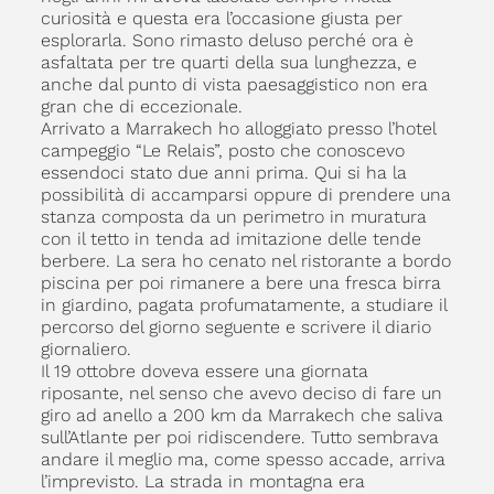
curiosità e questa era l’occasione giusta per
esplorarla. Sono rimasto deluso perché ora è
asfaltata per tre quarti della sua lunghezza, e
anche dal punto di vista paesaggistico non era
gran che di eccezionale.
Arrivato a Marrakech ho alloggiato presso l’hotel
campeggio “Le Relais”, posto che conoscevo
essendoci stato due anni prima. Qui si ha la
possibilità di accamparsi oppure di prendere una
stanza composta da un perimetro in muratura
con il tetto in tenda ad imitazione delle tende
berbere. La sera ho cenato nel ristorante a bordo
piscina per poi rimanere a bere una fresca birra
in giardino, pagata profumatamente, a studiare il
percorso del giorno seguente e scrivere il diario
giornaliero.
Il 19 ottobre doveva essere una giornata
riposante, nel senso che avevo deciso di fare un
giro ad anello a 200 km da Marrakech che saliva
sull’Atlante per poi ridiscendere. Tutto sembrava
andare il meglio ma, come spesso accade, arriva
l’imprevisto. La strada in montagna era