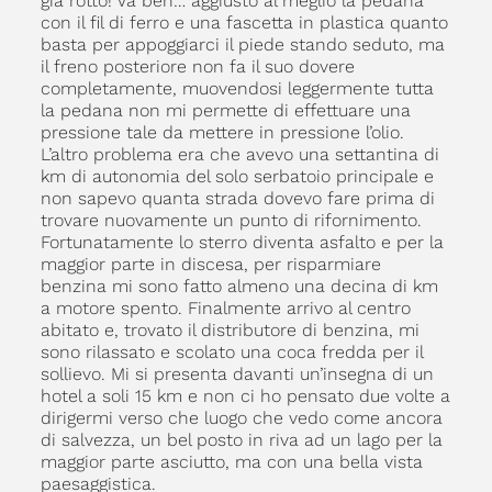
già rotto! Va beh… aggiusto al meglio la pedana
con il fil di ferro e una fascetta in plastica quanto
basta per appoggiarci il piede stando seduto, ma
il freno posteriore non fa il suo dovere
completamente, muovendosi leggermente tutta
la pedana non mi permette di effettuare una
pressione tale da mettere in pressione l’olio.
L’altro problema era che avevo una settantina di
km di autonomia del solo serbatoio principale e
non sapevo quanta strada dovevo fare prima di
trovare nuovamente un punto di rifornimento.
Fortunatamente lo sterro diventa asfalto e per la
maggior parte in discesa, per risparmiare
benzina mi sono fatto almeno una decina di km
a motore spento. Finalmente arrivo al centro
abitato e, trovato il distributore di benzina, mi
sono rilassato e scolato una coca fredda per il
sollievo. Mi si presenta davanti un’insegna di un
hotel a soli 15 km e non ci ho pensato due volte a
dirigermi verso che luogo che vedo come ancora
di salvezza, un bel posto in riva ad un lago per la
maggior parte asciutto, ma con una bella vista
paesaggistica.