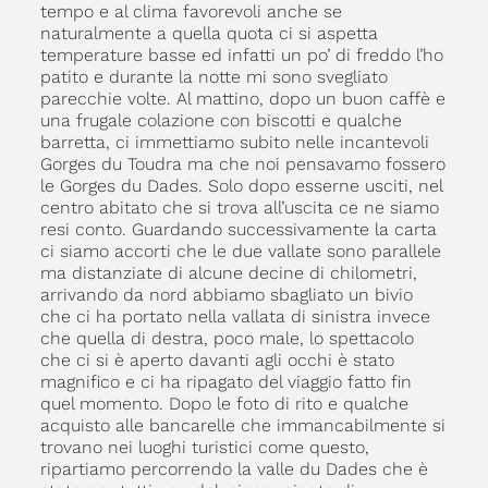
tempo e al clima favorevoli anche se
naturalmente a quella quota ci si aspetta
temperature basse ed infatti un po’ di freddo l’ho
patito e durante la notte mi sono svegliato
parecchie volte. Al mattino, dopo un buon caffè e
una frugale colazione con biscotti e qualche
barretta, ci immettiamo subito nelle incantevoli
Gorges du Toudra ma che noi pensavamo fossero
le Gorges du Dades. Solo dopo esserne usciti, nel
centro abitato che si trova all’uscita ce ne siamo
resi conto. Guardando successivamente la carta
ci siamo accorti che le due vallate sono parallele
ma distanziate di alcune decine di chilometri,
arrivando da nord abbiamo sbagliato un bivio
che ci ha portato nella vallata di sinistra invece
che quella di destra, poco male, lo spettacolo
che ci si è aperto davanti agli occhi è stato
magnifico e ci ha ripagato del viaggio fatto fin
quel momento. Dopo le foto di rito e qualche
acquisto alle bancarelle che immancabilmente si
trovano nei luoghi turistici come questo,
ripartiamo percorrendo la valle du Dades che è