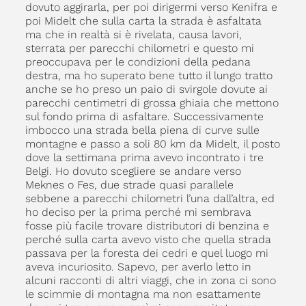
dovuto aggirarla, per poi dirigermi verso Kenifra e
poi Midelt che sulla carta la strada è asfaltata
ma che in realtà si è rivelata, causa lavori,
sterrata per parecchi chilometri e questo mi
preoccupava per le condizioni della pedana
destra, ma ho superato bene tutto il lungo tratto
anche se ho preso un paio di svirgole dovute ai
parecchi centimetri di grossa ghiaia che mettono
sul fondo prima di asfaltare. Successivamente
imbocco una strada bella piena di curve sulle
montagne e passo a soli 80 km da Midelt, il posto
dove la settimana prima avevo incontrato i tre
Belgi. Ho dovuto scegliere se andare verso
Meknes o Fes, due strade quasi parallele
sebbene a parecchi chilometri l’una dall’altra, ed
ho deciso per la prima perché mi sembrava
fosse più facile trovare distributori di benzina e
perché sulla carta avevo visto che quella strada
passava per la foresta dei cedri e quel luogo mi
aveva incuriosito. Sapevo, per averlo letto in
alcuni racconti di altri viaggi, che in zona ci sono
le scimmie di montagna ma non esattamente