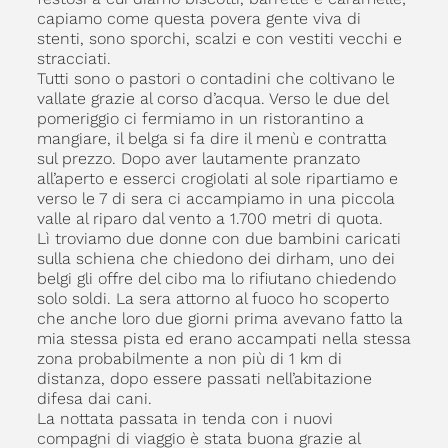
capiamo come questa povera gente viva di
stenti, sono sporchi, scalzi e con vestiti vecchi e
stracciati.
Tutti sono o pastori o contadini che coltivano le
vallate grazie al corso d’acqua. Verso le due del
pomeriggio ci fermiamo in un ristorantino a
mangiare, il belga si fa dire il menù e contratta
sul prezzo. Dopo aver lautamente pranzato
all’aperto e esserci crogiolati al sole ripartiamo e
verso le 7 di sera ci accampiamo in una piccola
valle al riparo dal vento a 1.700 metri di quota.
Lì troviamo due donne con due bambini caricati
sulla schiena che chiedono dei dirham, uno dei
belgi gli offre del cibo ma lo rifiutano chiedendo
solo soldi. La sera attorno al fuoco ho scoperto
che anche loro due giorni prima avevano fatto la
mia stessa pista ed erano accampati nella stessa
zona probabilmente a non più di 1 km di
distanza, dopo essere passati nell’abitazione
difesa dai cani.
La nottata passata in tenda con i nuovi
compagni di viaggio è stata buona grazie al