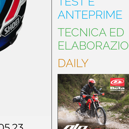
TEST E
ANTEPRIME
TECNICA ED
ELABORAZIO
DAILY
.05.23