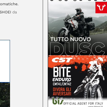
romatiche.
r SHOEI
da