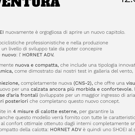
VENTURA
EI
nuovamente è orgogliosa di aprire un nuovo capitolo.
ciclistiche professionistiche e nella produzione
un livello di sviluppo tale da poter concepire
e nuovo
: l’
HORNET ADV.
lmente
nuova e compatta,
che include una tipologia innova
amica,
come dimostrato dai nostri test in galleria del vento,
iniezione,
completamente nuova
(CNS-2),
che offre una
vis
nuovo per una
calzata ancora più morbida e confortevole.
se d’aria frontali
(sviluppate per un maggior ingresso di aria
ri posteriori
che completano questo nuovo concept.
ite in
4 misure di calotte esterne,
per garantire la
nche questo modello verrà fornito con tutte le caratteristi
, al confort ottimale ottenuto dagli interni completamente s
compatto della calotta:
HORNET ADV
è quindi uno SHOEI al 