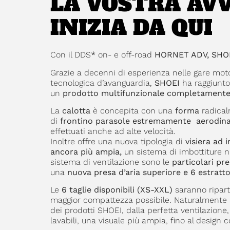
LA VOSTRA AV
INIZIA DA QUI
Con il DDS
*
on- e off-road
HORNET ADV, SHO
Grazie a decenni di esperienza nelle gare moto
tecnologica d’avanguardia,
SHOEI
ha raggiunto 
un
prodotto multifunzionale completament
La
calotta
è concepita con una
forma
radica
di
frontino parasole estremamente aerodin
effettuati anche ad alte velocità.
Inoltre offre una nuova tipologia di
visiera ad 
ancora più ampia,
un sistema di imbottiture 
sistema di ventilazione sono le
particolari pre
una
nuova presa d’aria superiore e 6 estratto
Le
6 taglie disponibili (XS-XXL)
saranno ripart
maggior compattezza possibile. Naturalmente a
dei prodotti SHOEI, dalla perfetta ventilazione
lavabili, una visuale più ampia, fino al design 