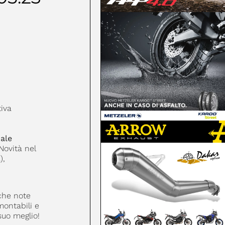
tiva
uale
Novità nel
),
che note
montabili e
suo meglio!