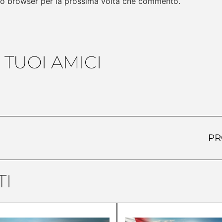
sto browser per la prossima volta che commento.
 TUOI AMICI
PR
I