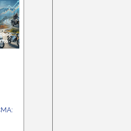
CMA:
,