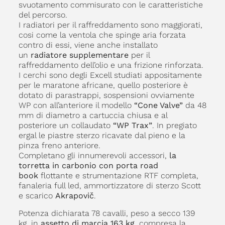
svuotamento commisurato con le caratteristiche
del percorso.
I radiatori per il raffreddamento sono maggiorati,
cosi come la ventola che spinge aria forzata
contro di essi, viene anche installato
un
radiatore supplementare
per il
raffreddamento dell’olio e una frizione rinforzata.
I cerchi sono degli Excell studiati appositamente
per le maratone africane, quello posteriore è
dotato di parastrappi, sospensioni ovviamente
WP con all’anteriore il modello
“Cone Valve”
da 48
mm di diametro a cartuccia chiusa e al
posteriore un collaudato
“WP Trax”
. In pregiato
ergal le piastre sterzo ricavate dal pieno e la
pinza freno anteriore.
Completano gli innumerevoli accessori,
la
torretta in carbonio con porta road
book
flottante e strumentazione RTF completa,
fanaleria full led, ammortizzatore di sterzo Scott
e scarico
Akrapovič
.
Potenza dichiarata 78 cavalli, peso a secco 139
kg, in
assetto di marcia 163 kg
, compresa la