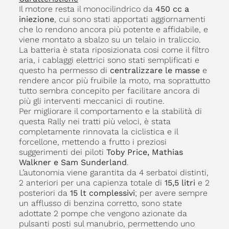
Il motore resta il monocilindrico da
450 cc a
iniezione
, cui sono stati apportati aggiornamenti
che lo rendono ancora più potente e affidabile, e
viene montato a sbalzo su un telaio in traliccio.
La batteria è stata riposizionata cosi come il filtro
aria, i cablaggi elettrici sono stati semplificati e
questo ha permesso di
centralizzare le masse
e
rendere ancor più fruibile la moto, ma soprattutto
tutto sembra concepito per facilitare ancora di
più gli interventi meccanici di routine.
Per migliorare il comportamento e la stabilità di
questa Rally nei tratti più veloci, è stata
completamente rinnovata la ciclistica e il
forcellone, mettendo a frutto i preziosi
suggerimenti dei piloti
Toby Price, Mathias
Walkner e Sam Sunderland
.
L’autonomia viene garantita da 4 serbatoi distinti,
2 anteriori per una capienza totale di
15,5 litri
e 2
posteriori da
15 lt complessivi
; per avere sempre
un afflusso di benzina corretto, sono state
adottate 2 pompe che vengono azionate da
pulsanti posti sul manubrio, permettendo uno