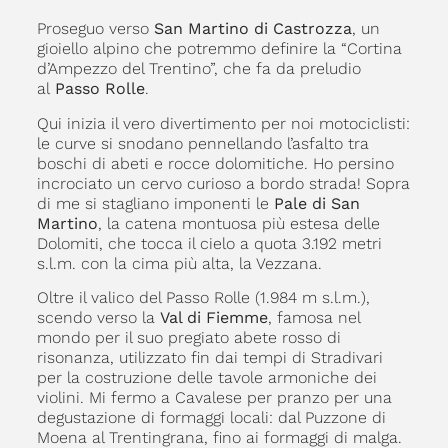
Proseguo verso
San Martino di Castrozza
, un
gioiello alpino che potremmo definire la “Cortina
d’Ampezzo del Trentino”, che fa da preludio
al
Passo Rolle
.
Qui inizia il vero divertimento per noi motociclisti:
le curve si snodano pennellando l’asfalto tra
boschi di abeti e rocce dolomitiche. Ho persino
incrociato un cervo curioso a bordo strada! Sopra
di me si stagliano imponenti le
Pale di San
Martino
, la catena montuosa più estesa delle
Dolomiti, che tocca il cielo a quota 3.192 metri
s.l.m. con la cima più alta, la Vezzana.
Oltre il valico del Passo Rolle (1.984 m s.l.m.),
scendo verso la
Val di Fiemme
, famosa nel
mondo per il suo pregiato abete rosso di
risonanza, utilizzato fin dai tempi di Stradivari
per la costruzione delle tavole armoniche dei
violini. Mi fermo a Cavalese per pranzo per una
degustazione di formaggi locali: dal Puzzone di
Moena al Trentingrana, fino ai formaggi di malga.