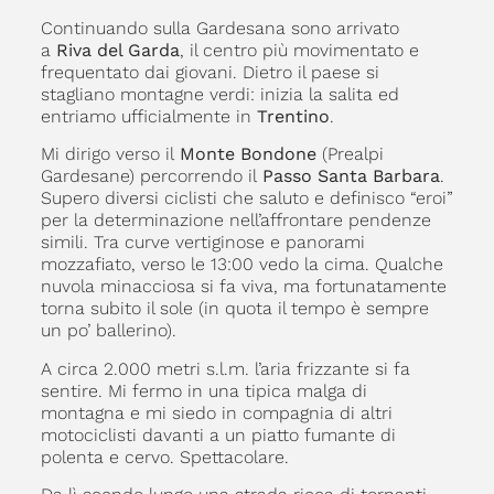
Continuando sulla Gardesana sono arrivato
a
Riva del Garda
, il centro più movimentato e
frequentato dai giovani. Dietro il paese si
stagliano montagne verdi: inizia la salita ed
entriamo ufficialmente in
Trentino
.
Mi dirigo verso il
Monte Bondone
(Prealpi
Gardesane) percorrendo il
Passo Santa Barbara
.
Supero diversi ciclisti che saluto e definisco “eroi”
per la determinazione nell’affrontare pendenze
simili. Tra curve vertiginose e panorami
mozzafiato, verso le 13:00 vedo la cima. Qualche
nuvola minacciosa si fa viva, ma fortunatamente
torna subito il sole (in quota il tempo è sempre
un po’ ballerino).
A circa 2.000 metri s.l.m. l’aria frizzante si fa
sentire. Mi fermo in una tipica malga di
montagna e mi siedo in compagnia di altri
motociclisti davanti a un piatto fumante di
polenta e cervo. Spettacolare.