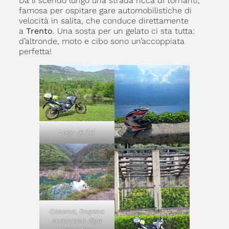
Da lì scendo lungo una strada ricca di tornanti,
famosa per ospitare gare automobilistiche di
velocità in salita, che conduce direttamente
a
Trento
. Una sosta per un gelato ci sta tutta:
d’altronde, moto e cibo sono un’accoppiata
perfetta!
Lago di Cei
Casema, Dogana
sommersa diga