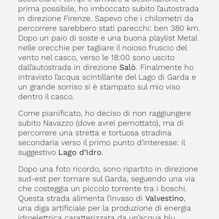
prima possibile, ho imboccato subito l’autostrada
in direzione Firenze. Sapevo che i chilometri da
percorrere sarebbero stati parecchi: ben 380 km.
Dopo un paio di soste e una buona playlist Metal
nelle orecchie per tagliare il noioso fruscio del
vento nel casco, verso le 18:00 sono uscito
dall’autostrada in direzione
Salò
. Finalmente ho
intravisto l’acqua scintillante del Lago di Garda e
un grande sorriso si è stampato sul mio viso
dentro il casco.
Come pianificato, ho deciso di non raggiungere
subito Navazzo (dove avrei pernottato), ma di
percorrere una stretta e tortuosa stradina
secondaria verso il primo punto d’interesse: il
suggestivo
Lago d’Idro
.
Dopo una foto ricordo, sono ripartito in direzione
sud-est per tornare sul Garda, seguendo una via
che costeggia un piccolo torrente tra i boschi.
Questa strada alimenta l’invaso di
Valvestino
,
una diga artificiale per la produzione di energia
idroelettrica caratterizzata da un’acqua blu