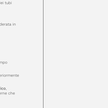
ei tubi
derata in
empo
teriormente
ico
,
nterne che