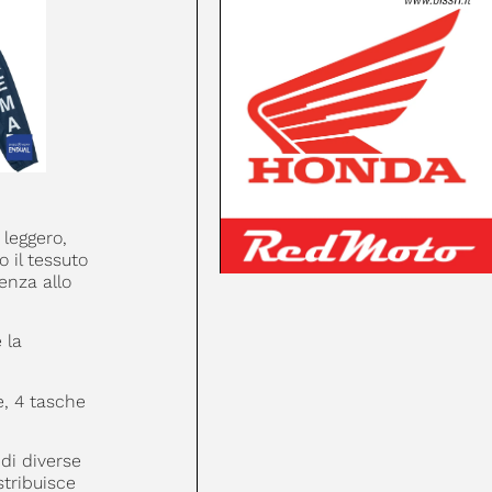
leggero,
o il tessuto
stenza allo
 la
e, 4 tasche
 di diverse
stribuisce