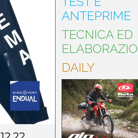
TEST E
ANTEPRIME
TECNICA ED
ELABORAZIO
DAILY
.12.22