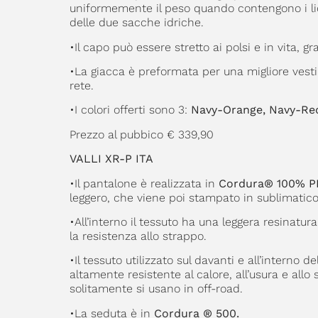
uniformemente il peso quando contengono i liqui
delle due sacche idriche.
•Il capo può essere stretto ai polsi e in vita, gr
•La giacca è preformata per una migliore vestib
rete.
•I colori offerti sono 3:
Navy-Orange, Navy-Red
Prezzo al pubbico € 339,90
VALLI XR-P ITA
•Il pantalone è realizzata in
Cordura® 100% P
leggero, che viene poi stampato in sublimatico p
•All’interno il tessuto ha una leggera resinatu
la resistenza allo strappo.
•Il tessuto utilizzato sul davanti e all’interno 
altamente resistente al calore, all’usura e allo
solitamente si usano in off-road.
•La seduta è in
Cordura ® 500.