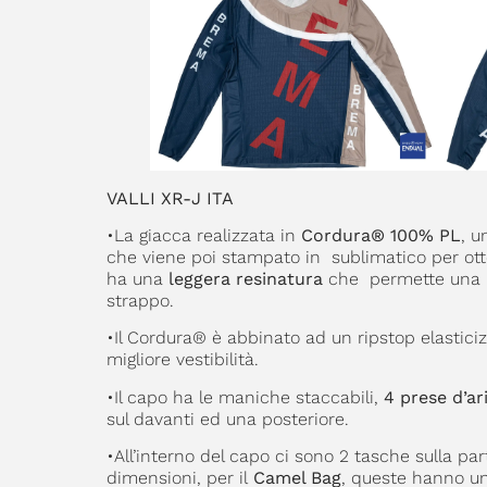
VALLI XR-J ITA
•La giacca realizzata in
Cordura® 100% PL
, u
che viene poi stampato in sublimatico per ottene
ha una
leggera resinatura
che permette una b
strappo.
•Il Cordura® è abbinato ad un ripstop elasticiz
migliore vestibilità.
•Il capo ha le maniche staccabili,
4 prese d’ar
sul davanti ed una posteriore.
•All’interno del capo ci sono 2 tasche sulla par
dimensioni, per il
Camel Bag
, queste hanno un 