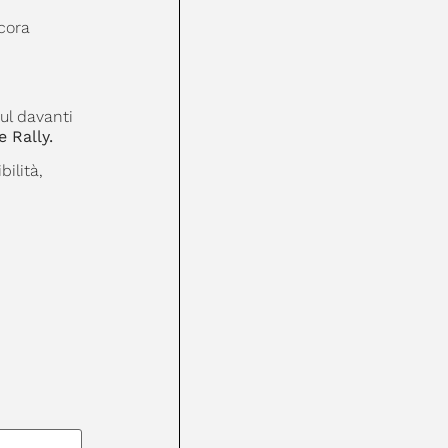
ncora
ul davanti
 Rally.
ilità,