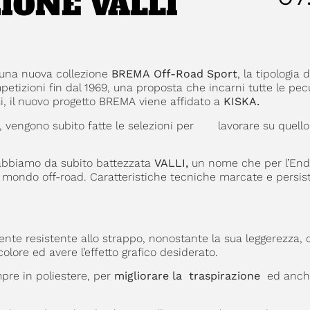
IONE VALLI
e una nuova collezione
BREMA Off-Road Sport
, la tipologia 
tizioni fin dal 1969, una proposta che incarni tutte le pecu
si, il nuovo progetto BREMA viene affidato a
KISKA.
, vengono subito fatte le selezioni per lavorare su quello 
l’abbiamo da subito battezzata
VALLI,
un nome che per l’End
il mondo off-road. Caratteristiche tecniche marcate e persis
ente resistente allo strappo, nonostante la sua leggerezza, 
lore ed avere l’effetto grafico desiderato.
mpre in poliestere, per
migliorare la traspirazione
ed anch