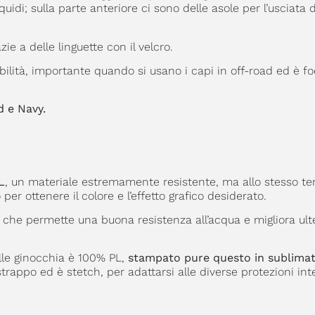
di; sulla parte anteriore ci sono delle asole per l’usciata d
azie a delle linguette con il velcro.
ilità, importante quando si usano i capi in off-road ed è fo
 e Navy.
L
, un materiale estremamente resistente, ma allo stesso t
er ottenere il colore e l’effetto grafico desiderato.
ra che permette una buona resistenza all’acqua e migliora ul
delle ginocchia è 100% PL,
stampato pure questo in sublimat
 strappo ed è stetch, per adattarsi alle diverse protezioni i