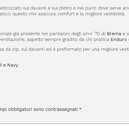
asticizzato sul davanti e sul dietro e nei punti dove serve a
stico; questo mix assicura comfort e la migliore vestibilità.
ionale già presente nei pantaloni degli anni ’70 di
Brema
e s
 ventilazione, aspetto sempre gradito da chi pratica
Enduro e
sa da zip, sul davanti ed è preformato per una migliore vestib
d e Navy
.
mpi obbligatori sono contrassegnati
*