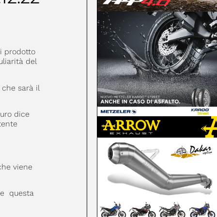
di prodotto
liarità del
che sarà il
uro dice
tente
che viene
e questa