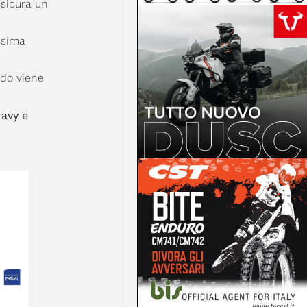
ssicura un
ssima
ndo viene
avy e