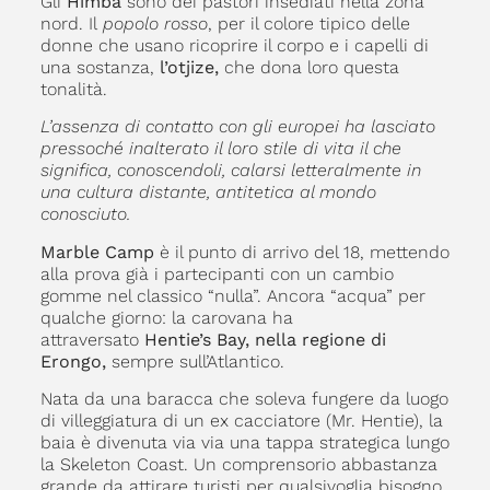
Gli
Himba
sono dei pastori insediati nella zona
nord. Il
popolo rosso
, per il colore tipico delle
donne che usano ricoprire il corpo e i capelli di
una sostanza,
l’otjize,
che dona loro questa
tonalità.
L’assenza di contatto con gli europei ha lasciato
pressoché inalterato il loro stile di vita il che
significa, conoscendoli, calarsi letteralmente in
una cultura distante, antitetica al mondo
conosciuto.
Marble Camp
è il punto di arrivo del 18, mettendo
alla prova già i partecipanti con un cambio
gomme nel classico “nulla”. Ancora “acqua” per
qualche giorno: la carovana ha
attraversato
Hentie’s Bay, nella regione di
Erongo,
sempre sull’Atlantico.
Nata da una baracca che soleva fungere da luogo
di villeggiatura di un ex cacciatore (Mr. Hentie), la
baia è divenuta via via una tappa strategica lungo
la Skeleton Coast. Un comprensorio abbastanza
grande da attirare turisti per qualsivoglia bisogno.