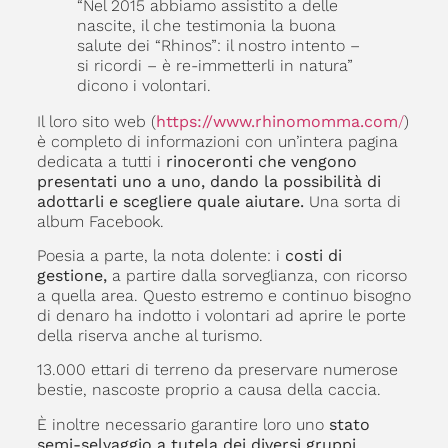
“Nel 2015 abbiamo assistito a delle
nascite, il che testimonia la buona
salute dei “Rhinos”: il nostro intento –
si ricordi – è re-immetterli in natura”
dicono i volontari.
Il loro sito web (
https://www.rhinomomma.com
/
)
è completo di informazioni con un’intera pagina
dedicata a tutti i
rinoceronti che vengono
presentati uno a uno, dando la possibilità di
adottarli e scegliere quale aiutare.
Una sorta di
album Facebook.
Poesia a parte, la nota dolente: i
costi di
gestione,
a partire dalla sorveglianza, con ricorso
a quella area. Questo estremo e continuo bisogno
di denaro ha indotto i volontari ad aprire le porte
della riserva anche al turismo.
13.000 ettari di terreno da preservare numerose
bestie, nascoste proprio a causa della caccia.
È inoltre necessario garantire loro uno
stato
semi-selvaggio a tutela dei diversi gruppi