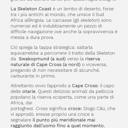
La Skeleton Coast
è un lembo di deserto, forse
tra i più antichi al mondo, che unisce il Sud
Africa all’Angola. Le carcasse (gli
skeleton
) sono
numerosi ed è indubbiamente un pezzo di
difficile navigazione ove anche la sopravvivenza è
messa a dura prova.
Ciò spiega la tappa strategica: saltarla
equivarrebbe a percorrere il tratto della Skeleton
da
Swakopmund (a sud)
verso la
riserva
naturale di Cape Cross (a nord)
o viceversa,
pregando di non necessitare di alcunché,
carburante in primis.
Altrettanto ovvio l’approdo a
Cape Cross:
il capo
delle
otarie
. Questi deliziosi animali da pelliccia
popolano la riserva scoperta, come una parte di
Africa, dai
portoghesi.
Cross
significa
croce:
Diogo Cão, che
vi approdò, eresse proprio una croce a
segnalare
il punto più meridionale mai
raggiunto dall’uomo fino a quel momento.