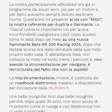
La nostra partecipazione all’Anàbasi era già in
programma da alcuni anni, poi per un motivo o
per l’altro avevamo sempre dovuto declinare
l’invito. Quest’anno mi presento
al via con “Mitzi”,
la nostra referente per Austria e Germania.
La
“roscia” come la chiamiamo noi per la sua
inconfondibile capigliatura color rosso acceso,
torna in sella dopo sei mesi
su una nuova
fiammante Beta RR 200 Racing 2024,
dopo che
l’estate scorsa era stata derubata della sua moto
proprio sotto casa. È abbastanza tesa, non
conosce la moto né tanto meno i percorsi e,
non
avendo la strumentazione per navigare, è
terrorizzata dal fatto che non la aspetti!
La
mia strumentazione,
invece, è costituita da
un
roadbook elettronico
messoci a disposizione
per l’occasione dalla
WLPcom.it
Una bella incognita! Anzi due belle incognite
perché, dopo quasi 30 anni, non sono sicuro di
ricordarmi come si naviga e con l’elettronica non
ci vado a braccetto.