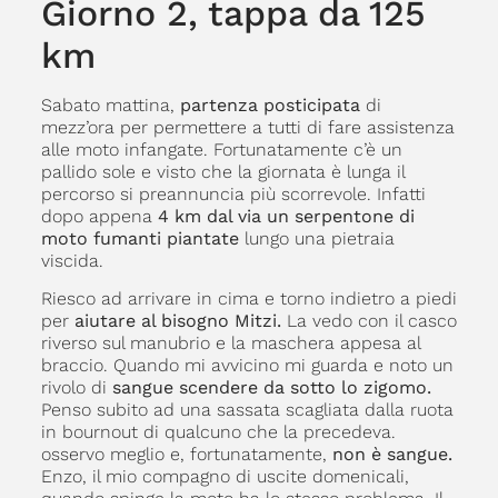
Giorno 2, tappa da 125
km
Sabato mattina,
partenza posticipata
di
mezz’ora per permettere a tutti di fare assistenza
alle moto infangate. Fortunatamente c’è un
pallido sole e visto che la giornata è lunga il
percorso si preannuncia più scorrevole. Infatti
dopo appena
4 km dal via un serpentone di
moto fumanti
piantate
lungo una pietraia
viscida.
Riesco ad arrivare in cima e torno indietro a piedi
per
aiutare al bisogno Mitzi.
La vedo con il casco
riverso sul manubrio e la maschera appesa al
braccio. Quando mi avvicino mi guarda e noto un
rivolo di
sangue scendere da sotto lo zigomo.
Penso subito ad una sassata scagliata dalla ruota
in bournout di qualcuno che la precedeva.
osservo meglio e, fortunatamente,
non è sangue.
Enzo, il mio compagno di uscite domenicali,