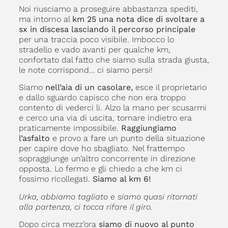
Noi riusciamo a proseguire abbastanza spediti,
ma intorno al
km 25 una nota dice di svoltare a
sx in discesa lasciando il percorso principale
per una traccia poco visibile. Imbocco lo
stradello e vado avanti per qualche km,
confortato dal fatto che siamo sulla strada giusta,
le note corrispond… ci siamo persi!
Siamo
nell’aia di un casolare,
esce il proprietario
e dallo sguardo capisco che non era troppo
contento di vederci li. Alzo la mano per scusarmi
e cerco una via di uscita, tornare indietro era
praticamente impossibile.
Raggiungiamo
l’asfalto
e provo a fare un punto della situazione
per capire dove ho sbagliato. Nel frattempo
sopraggiunge un’altro concorrente in direzione
opposta. Lo fermo e gli chiedo a che km ci
fossimo ricollegati.
Siamo al km 6!
Urka, abbiamo tagliato e siamo quasi ritornati
alla partenza, ci tocca rifare il giro.
Dopo circa mezz’ora
siamo di nuovo al punto