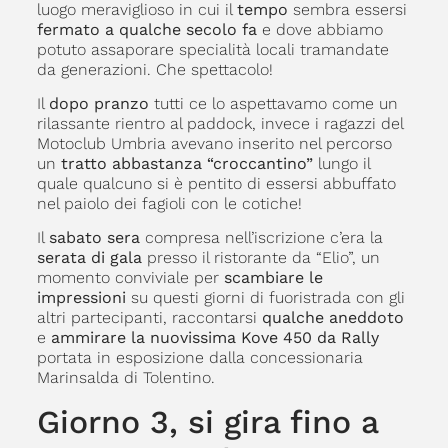
luogo meraviglioso in cui il
tempo
sembra essersi
fermato a qualche secolo fa
e dove abbiamo
potuto assaporare specialità locali tramandate
da generazioni. Che spettacolo!
Il
dopo pranzo
tutti ce lo aspettavamo come un
rilassante rientro al paddock, invece i ragazzi del
Motoclub Umbria avevano inserito nel percorso
un
tratto abbastanza “croccantino”
lungo il
quale qualcuno si è pentito di essersi abbuffato
nel paiolo dei fagioli con le cotiche!
Il
sabato sera
compresa nell’iscrizione c’era la
serata di gala
presso il ristorante da “Elio”, un
momento conviviale per
scambiare le
impressioni
su questi giorni di fuoristrada con gli
altri partecipanti, raccontarsi
qualche aneddoto
e
ammirare la nuovissima Kove 450 da Rally
portata in esposizione dalla concessionaria
Marinsalda di Tolentino.
Giorno 3, si gira fino a