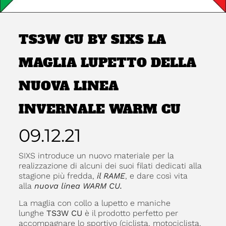
TS3W CU BY SIXS LA
MAGLIA LUPETTO DELLA
NUOVA LINEA
INVERNALE WARM CU
09.12.21
SIXS introduce un nuovo materiale per la
realizzazione di alcuni dei suoi filati dedicati alla
stagione più fredda,
il RAME
, e dare così vita
alla
nuova linea WARM CU.
La maglia con collo a lupetto e maniche
lunghe
TS3W CU
è il prodotto perfetto per
accompagnare lo sportivo (ciclista, motociclista,