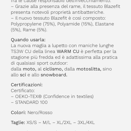
fra le cause responsabili dell’invecchiamento.
– Grazie alla presenza del rame, il tessuto Blazefit
presenta notevoli proprietà antibatteriche.
– Il nuovo tessuto Blazefit è così composto:
Polypropylene (75%), Polyamide (15%), Elastane
(5%), Rame (5%).
Quando usarla:
La nuova maglia a lupetto con maniche lunghe
TS3W CU della linea
WARM CU
è perfetta per la
stagione più fredda ed è adattissima alla pratica
di qualsiasi sport outdoor:
dalla
moto,
al
ciclismo,
dalla
motoslitta,
sino
allo
sci
e allo
snowboard.
Certificazioni:
Certificato:
– OEKO-TEX® (Confidence in textiles)
– STANDARD 100
Colori:
Nero/Rosso
Taglie:
XS/S – M/L – XL/2XL – 3XL/4XL