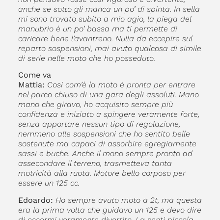
anche se sotto gli manca un po’ di spinta. In sella
mi sono trovato subito a mio agio, la piega del
manubrio è un po’ bassa ma ti permette di
caricare bene l’avantreno. Nulla da eccepire sul
reparto sospensioni, mai avuto qualcosa di simile
di serie nelle moto che ho posseduto.
Come va
Mattia:
Cosi com’è la moto è pronta per entrare
nel parco chiuso di una gara degli assoluti. Mano
mano che giravo, ho acquisito sempre più
confidenza e iniziato a spingere veramente forte,
senza apportare nessun tipo di regolazione,
nemmeno alle sospensioni che ho sentito belle
sostenute ma capaci di assorbire egregiamente
sassi e buche. Anche il mono sempre pronto ad
assecondare il terreno, trasmetteva tanta
motricità alla ruota. Motore bello corposo per
essere un 125 cc.
Edoardo:
Ho sempre avuto moto a 2t, ma questa
era la prima volta che guidavo un 125 e devo dire
di essermi veramente divertito. La senti piccola