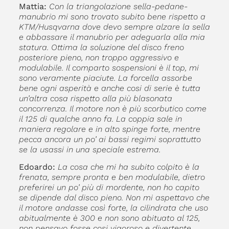
Mattia:
Con la triangolazione sella-pedane-
manubrio mi sono trovato subito bene rispetto a
KTM/Husqvarna dove devo sempre alzare la sella
e abbassare il manubrio per adeguarla alla mia
statura. Ottima la soluzione del disco freno
posteriore pieno, non troppo aggressivo e
modulabile. Il comparto sospensioni è il top, mi
sono veramente piaciute. La forcella assorbe
bene ogni asperità e anche cosi di serie è tutta
un’altra cosa rispetto alla più blasonata
concorrenza. Il motore non è più scorbutico come
il 125 di qualche anno fa. La coppia sale in
maniera regolare e in alto spinge forte, mentre
pecca ancora un po’ ai bassi regimi soprattutto
se la usassi in una speciale estrema.
Edoardo:
La cosa che mi ha subito colpito è la
frenata, sempre pronta e ben modulabile, dietro
preferirei un po’ più di mordente, non ho capito
se dipende dal disco pieno. Non mi aspettavo che
il motore andasse così forte, la cilindrata che uso
abitualmente è 300 e non sono abituato al 125,
non pensavo fosse cosi vigoroso e divertente,