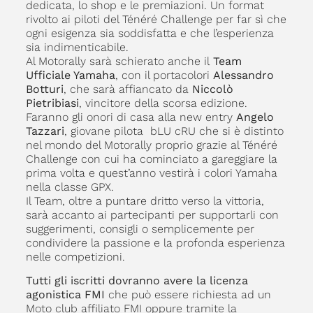
dedicata, lo shop e le premiazioni. Un format
rivolto ai piloti del Ténéré Challenge per far sì che
ogni esigenza sia soddisfatta e che l’esperienza
sia indimenticabile.
Al Motorally sarà schierato anche il
Team
Ufficiale Yamaha
, con il portacolori
Alessandro
Botturi
, che sarà affiancato da
Niccolò
Pietribiasi
, vincitore della scorsa edizione.
Faranno gli onori di casa alla new entry
Angelo
Tazzari
, giovane pilota bLU cRU che si è distinto
nel mondo del Motorally proprio grazie al Ténéré
Challenge con cui ha cominciato a gareggiare la
prima volta e quest’anno vestirà i colori Yamaha
nella classe GPX.
Il Team, oltre a puntare dritto verso la vittoria,
sarà accanto ai partecipanti per supportarli con
suggerimenti, consigli o semplicemente per
condividere la passione e la profonda esperienza
nelle competizioni.
Tutti gli iscritti dovranno avere la licenza
agonistica FMI
che può essere richiesta ad un
Moto club affiliato FMI oppure tramite la