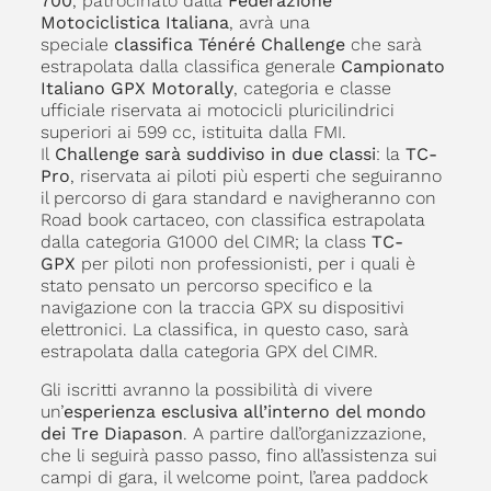
700
, patrocinato dalla
Federazione
Motociclistica Italiana
, avrà una
speciale
classifica Ténéré Challenge
che sarà
estrapolata dalla classifica generale
Campionato
Italiano GPX Motorally
, categoria e classe
ufficiale riservata ai motocicli pluricilindrici
superiori ai 599 cc, istituita dalla FMI.
Il
Challenge sarà suddiviso in due classi
: la
TC-
Pro
, riservata ai piloti più esperti che seguiranno
il percorso di gara standard e navigheranno con
Road book cartaceo, con classifica estrapolata
dalla categoria G1000 del CIMR; la class
TC-
GPX
per piloti non professionisti, per i quali è
stato pensato un percorso specifico e la
navigazione con la traccia GPX su dispositivi
elettronici. La classifica, in questo caso, sarà
estrapolata dalla categoria GPX del CIMR.
Gli iscritti avranno la possibilità di vivere
un’
esperienza esclusiva all’interno del mondo
dei Tre Diapason
. A partire dall’organizzazione,
che li seguirà passo passo, fino all’assistenza sui
campi di gara, il welcome point, l’area paddock