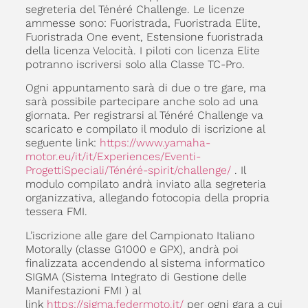
segreteria del Ténéré Challenge. Le licenze
ammesse sono: Fuoristrada, Fuoristrada Elite,
Fuoristrada One event, Estensione fuoristrada
della licenza Velocità. I piloti con licenza Elite
potranno iscriversi solo alla Classe TC-Pro.
Ogni appuntamento sarà di due o tre gare, ma
sarà possibile partecipare anche solo ad una
giornata. Per registrarsi al Ténéré Challenge va
scaricato e compilato il modulo di iscrizione al
seguente link:
https://www.yamaha-
motor.eu/it/it/Experiences/Eventi-
ProgettiSpeciali/Ténéré-spirit/challenge/
. Il
modulo compilato andrà inviato alla segreteria
organizzativa, allegando fotocopia della propria
tessera FMI.
L’iscrizione alle gare del Campionato Italiano
Motorally (classe G1000 e GPX), andrà poi
finalizzata accendendo al sistema informatico
SIGMA (Sistema Integrato di Gestione delle
Manifestazioni FMI ) al
link
https://sigma.federmoto.it/
per ogni gara a cui