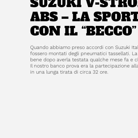
SUZUKI V-STRO
ABS – LA SPO
CON IL “BECCO”
Quando abbiamo preso accordi con Suzuki Itali
fossero montati degli pneumatici tassellati. La
bene dopo averla testata qualche mese fa e che
Il nostro banco prova era la partecipazione al
in una lunga tirata di circa 32 ore.