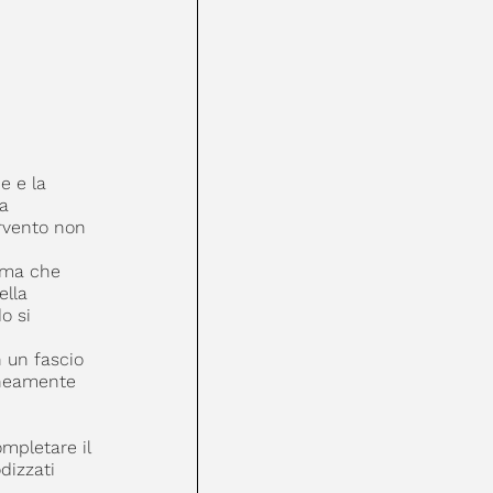
e e la
va
ervento non
tema che
ella
o si
n un fascio
aneamente
ompletare il
dizzati