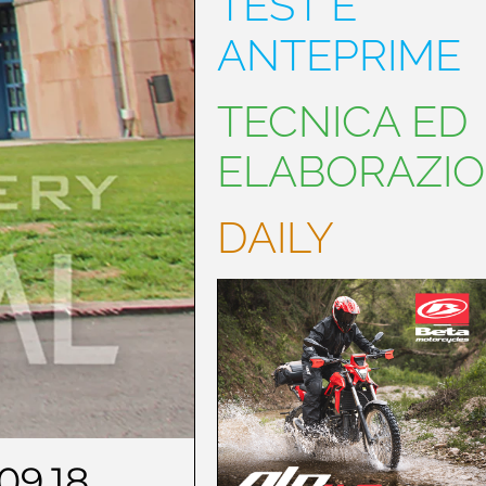
TEST E
ANTEPRIME
TECNICA ED
ELABORAZIO
DAILY
09.18