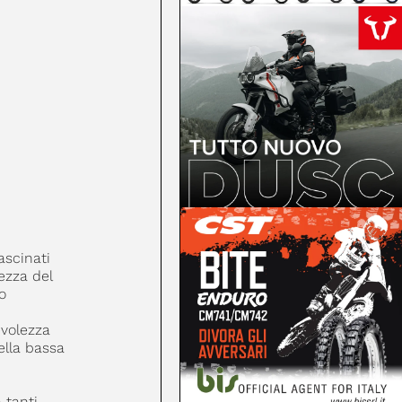
ascinati
ezza del
o
evolezza
ella bassa
 tanti