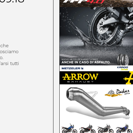
 che
osciamo
o.
rsi tutti