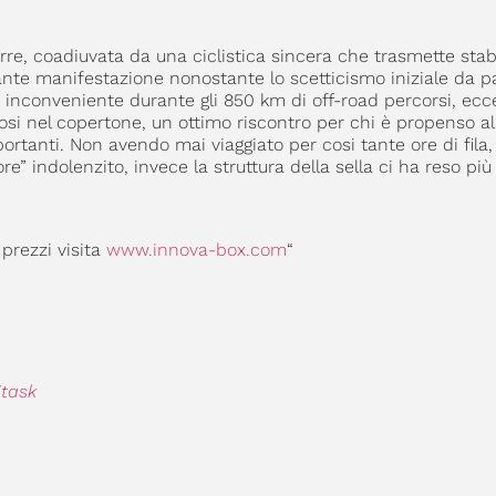
e, coadiuvata da una ciclistica sincera che trasmette stabil
te manifestazione nonostante lo scetticismo iniziale da pa
n inconveniente durante gli 850 km di off-road percorsi, ecc
si nel copertone, un ottimo riscontro per chi è propenso all
rtanti. Non avendo mai viaggiato per cosi tante ore di fila, c
iore” indolenzito, invece la struttura della sella ci ha reso più
 prezzi visita
www.innova-box.com
“
itask