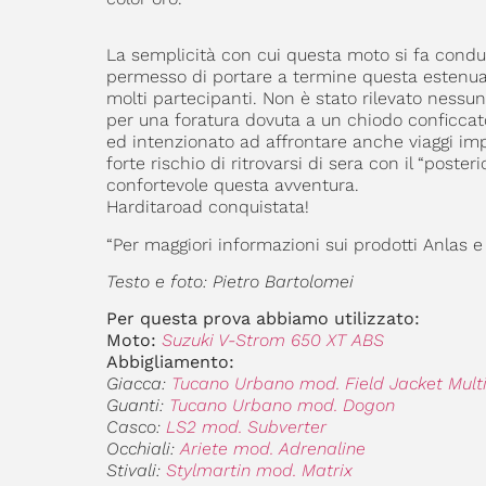
La semplicità con cui questa moto si fa condurr
permesso di portare a termine questa estenuan
molti partecipanti. Non è stato rilevato nessu
per una foratura dovuta a un chiodo conficcato
ed intenzionato ad affrontare anche viaggi impo
forte rischio di ritrovarsi di sera con il “poster
confortevole questa avventura.
Harditaroad conquistata!
“Per maggiori informazioni sui prodotti Anlas e
Testo e foto: Pietro Bartolomei
Per questa prova abbiamo utilizzato:
Moto:
Suzuki V-Strom 650 XT ABS
Abbigliamento:
Giacca:
Tucano Urbano mod. Field Jacket Mult
Guanti:
Tucano Urbano mod. Dogon
Casco:
LS2 mod. Subverter
Occhiali:
Ariete mod. Adrenaline
Stivali:
Stylmartin mod. Matrix