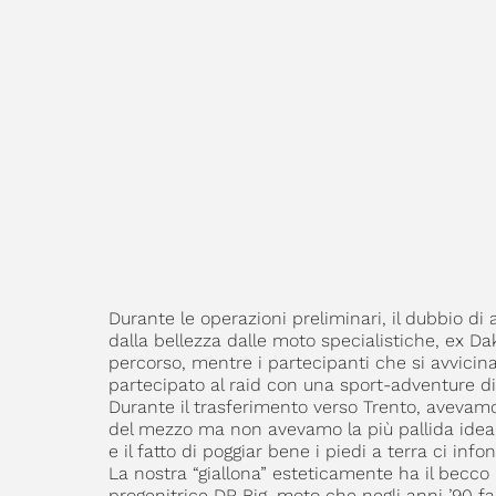
Durante le operazioni preliminari, il dubbio di 
dalla bellezza dalle moto specialistiche, ex Da
percorso, mentre i partecipanti che si avvicin
partecipato al raid con una sport-adventure di 
Durante il trasferimento verso Trento, avevam
del mezzo ma non avevamo la più pallida idea
e il fatto di poggiar bene i piedi a terra ci inf
La nostra “giallona” esteticamente ha il becco 
progenitrice DR Big, moto che negli anni ’90 fac