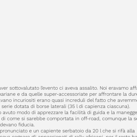
aver sottovalutato l’evento ci aveva assalito. Noi eravamo aff
kariane e da quelle super-accessoriate per affrontare la dur
avano incuriositi erano quasi increduli del fatto che avremm
serie dotata di borse laterali (35 l di capienza ciascuna).
o avuto modo di apprezzare la facilità di guida e la manegg
 di come si sarebbe comportata in off-road, comunque la s
ondevano fiducia.
pronunciato e un capiente serbatoio da 20 l che si rifà alla
eva sognare gli appassionati di rally africani, per il resto ha