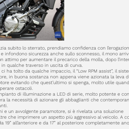
nizia subito lo sterrato, prendiamo confidenza con l’erogazion
à e infondono sicurezza anche sullo sconnesso, il mono arri
 attimo per aumentare il precarico della molla, dopo l’int
in qualche traverso in uscita di curva.
 ci ha tolto da qualche impaccio, il “Low RPM assist”, il sis
re, in buona sostanza non appena viene azionata la leva d
otore evitando che quest’ultimo si spenga, molto utile quand
uperare ostacoli.
’impianto di illuminazione a LED di serie, molto potente e co
era la necessità di azionare gli abbaglianti che contempor
nti.
ani e un avvolgente paramotore, si è rivelata una soluzione
oltre che imprimere un aspetto più aggressivo al veicolo. A c
 da 19” all’anteriore e da 17” al posteriore completamente ano