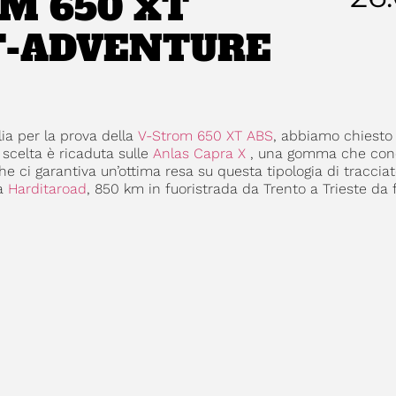
M 650 XT
RT-ADVENTURE
a per la prova della
V-Strom 650 XT ABS
, abbiamo chiesto
 scelta è ricaduta sulle
Anlas Capra X
, una gomma che con
 ci garantiva un’ottima resa su questa tipologia di tracciat
la
Harditaroad
, 850 km in fuoristrada da Trento a Trieste da fa