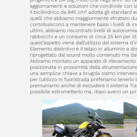
aggiornamenti e soluzioni che condivide con la
Il bicilindrico da 645 cm³ adotta gli standard 
quelli che abbiamo maggiormente sfruttato dura
contribuiscono a mantenere bassi i livelli di 
ultimi, abbiamo riscontrato livelli di autonomi
rabbocchi e un consumo di circa 25 km per lit
quest’aspetto viene dall’utilizzo del sistema d’
Elemento distintivo è il telaio in alluminio a
riprogettato dal sound molto contenuto ma dall
Abbiamo montato un apparato di rilevamento GPS
posizionata in prossimità della strumentazione 
una semplice chiave a brugola siamo intervenut
per l’utilizzo in fuoristrada preferiamo tenerl
premuniamo anche di escludere il sistema Trac
possibile estrometterlo ma, dopo averci un po