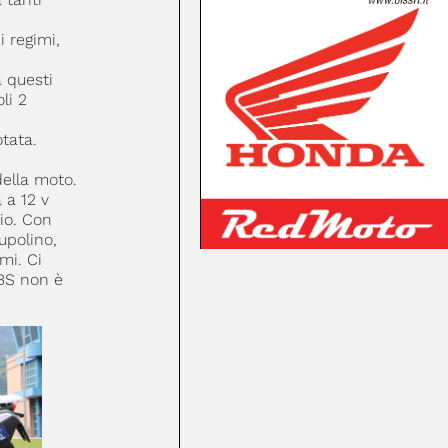
i regimi,
 questi
li 2
otata.
della moto.
 a 12 v
gio. Con
upolino,
mi. Ci
ABS non è