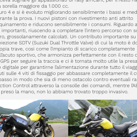
 sorella maggiore da 1.000 cc.
euro 4 e si è evoluto migliorando sensibilmente i bassi e med
nte la prova. I nuovi pistoni con rivestimento anti attrito
inquinamento e riducono sensibilmente i consumi. Riguardo a
a importanti, riuscendo a completare l’intero percorso con so
ro, grossolanamente calcolati. Un contributo importante su
iniezione SDTV (Suzuki Dual Throttle Valve) di cui la moto è d
 doppia trave, cosi come l’impianto di scarico completamente
’acuto sportivo, che armonizza perfettamente con il resto 
 per seguire la traccia e ci è tornata molto utile la presa
digitale per garantirne l’alimentazione durante tutto il viag
i sulle 4 viti di fissaggio per abbassare completamente il c
o basso in modo che sia di meno ostacolo contro eventuali ra
tion Control attraverso la consolle dei comandi, mentre l’
’ preso la mano, non lo abbiamo trovato troppo invasivo.