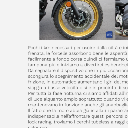
Pochi i km necessari per uscire dalla città e i
frenata, le forcelle assorbono bene le asperit
facilmente a fondo corsa quindi ci fermiamo un
tampona più e iniziamo a divertirci esibendoci 
Da segnalare il dispositivo che in più occasioni
scongiura lo spegnimento accidentale del moto
frizione, in automatico aumentano i giri del m
viaggia a basse velocità o si è in procinto di s
Per tutta la fase notturna ci siamo affidati all
di luce alquanto ampio soprattutto quando vi 
mantenevano in funzione anche gli anabbaglia
Il fatto che la moto abbia già istallati i param
indispensabile nell’affrontare questi percorsi 
look racing, troviamo i cerchi tubeless a raggi
color oro.