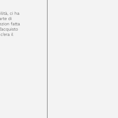
ità, ci ha
rte di
ezion fatta
’acquisto
’era il