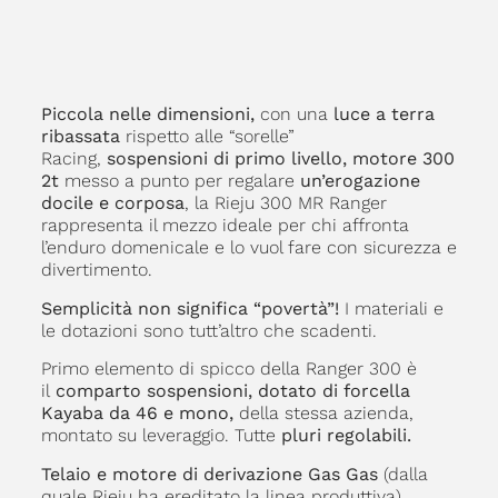
Piccola nelle dimensioni,
con una
luce a terra
ribassata
rispetto alle “sorelle”
Racing,
sospensioni di primo livello, motore 300
2t
messo a punto per regalare
un’erogazione
docile e corposa
, la Rieju 300 MR Ranger
rappresenta il mezzo ideale per chi affronta
l’enduro domenicale e lo vuol fare con sicurezza e
divertimento.
Semplicità non significa “povertà”!
I materiali e
le dotazioni sono tutt’altro che scadenti.
Primo elemento di spicco della Ranger 300 è
il
comparto sospensioni, dotato di forcella
Kayaba da 46 e mono,
della stessa azienda,
montato su leveraggio. Tutte
pluri regolabili.
Telaio e motore di derivazione Gas Gas
(dalla
quale Rieju ha ereditato la linea produttiva),