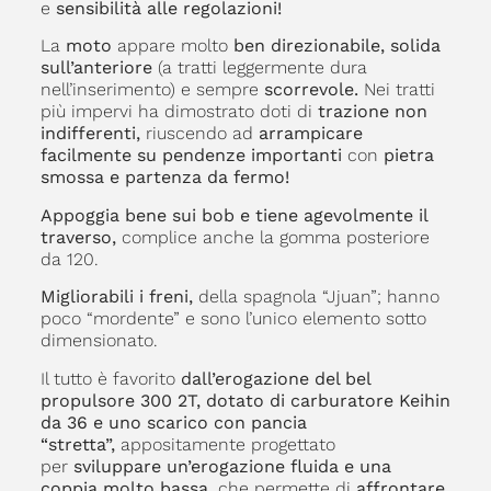
e
sensibilità alle regolazioni!
La
moto
appare molto
ben direzionabile, solida
sull’anteriore
(a tratti leggermente dura
nell’inserimento) e sempre
scorrevole.
Nei tratti
più impervi ha dimostrato doti di
trazione non
indifferenti,
riuscendo ad
arrampicare
facilmente su pendenze
importanti
con
pietra
smossa e partenza da fermo!
Appoggia bene sui bob e tiene agevolmente il
traverso,
complice anche la gomma posteriore
da 120.
Migliorabili i freni,
della spagnola “Jjuan”; hanno
poco “mordente” e sono l’unico elemento sotto
dimensionato.
Il tutto è favorito
dall’erogazione del bel
propulsore 300 2T, dotato di carburatore Keihin
da 36 e uno scarico con pancia
“stretta”,
appositamente progettato
per
sviluppare un’erogazione fluida e una
coppia molto bassa,
che permette di
affrontare