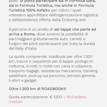
piloti.
Si potrà partecipare sia in Formula Gara,
sia in Formula Turistica, ma anche in Formula
Turistica 100% Asfalto
per coloro i quali
volessero approfittare dell’organizzazione logistica
e dell’assistenza offerta dalla Enduring asd.
Il percorso è un anello di
sei tappe che parte ed
arriva a Roma
, dove avremo la possibilità di
parcheggiare gratuitamente auto, carrelli e
furgoni dei piloti partecipanti per tutta la durata
del Rally d’Italia.
La quota comprende: roadbook per oltre 1.300
km, tracce e waypoints per 6 tappe, prologo in
notturna, 6 notti in hotel con cena e colazione,
trasporto bagagli, assistenza meccanica, tracking
satellitare, pick-up sul percorso, servizio gomme,
t-shirt e gadget.
Oltre 1.300 km di ROADBOOK!!!
Quota partecipazione: € 1200 –
Richiedere
modulo