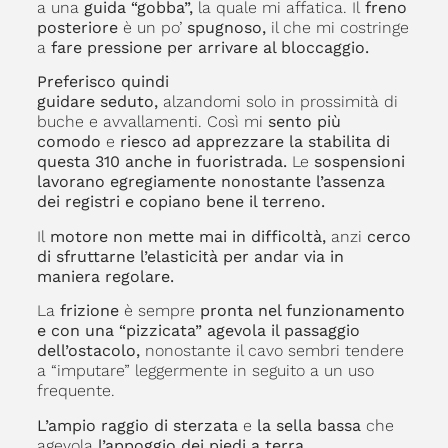
a una
guida “gobba”,
la quale mi affatica. Il
freno
posteriore
è un po’
spugnoso,
il che mi costringe
a
fare pressione per arrivare al bloccaggio.
Preferisco quindi
guidare seduto,
alzandomi solo in prossimità di
buche e avvallamenti. Così mi
sento più
comodo
e
riesco ad apprezzare la stabilita di
questa 310 anche in fuoristrada.
Le
sospensioni
lavorano egregiamente nonostante l’assenza
dei registri e copiano bene il terreno.
Il
motore non mette mai in difficoltà,
anzi
cerco
di sfruttarne l’elasticità per andar via in
maniera regolare.
La
frizione
è sempre
pronta nel funzionamento
e con una “pizzicata” agevola il passaggio
dell’ostacolo,
nonostante il cavo sembri tendere
a “imputare” leggermente in seguito a un uso
frequente.
L’ampio raggio di sterzata
e
la sella bassa
che
agevola
l’appoggio dei piedi a terra,