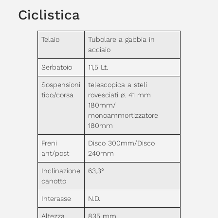
Ciclistica
Telaio
Tubolare a gabbia in
acciaio
Serbatoio
11,5 Lt.
Sospensioni
telescopica a steli
tipo/corsa
rovesciati ø. 41 mm
180mm/
monoammortizzatore
180mm
Freni
Disco 300mm/Disco
ant/post
240mm
Inclinazione
63,3°
canotto
Interasse
N.D.
Altezza
835 mm