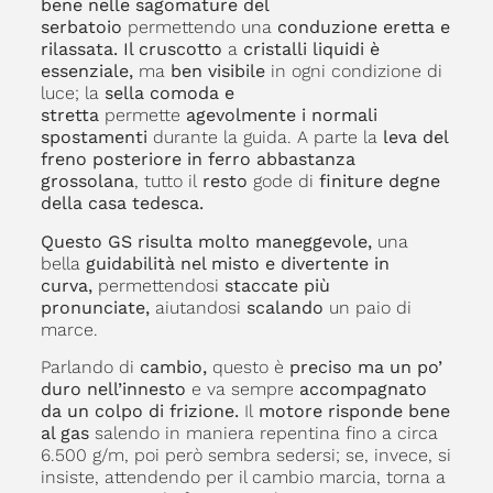
bene nelle sagomature del
serbatoio
permettendo una
conduzione eretta e
rilassata. Il cruscotto
a
cristalli liquidi è
essenziale,
ma
ben visibile
in ogni condizione di
luce; la
sella comoda e
stretta
permette
agevolmente i normali
spostamenti
durante la guida. A parte la
leva del
freno posteriore in ferro abbastanza
grossolana
, tutto il
resto
gode di
finiture degne
della casa tedesca.
Questo GS risulta molto maneggevole,
una
bella
guidabilità nel misto e divertente in
curva,
permettendosi
staccate più
pronunciate,
aiutandosi
scalando
un paio di
marce.
Parlando di
cambio,
questo è
preciso ma un po’
duro nell’innesto
e va sempre
accompagnato
da un colpo di frizione.
Il
motore risponde bene
al gas
salendo in maniera repentina fino a circa
6.500 g/m, poi però sembra sedersi; se, invece, si
insiste, attendendo per il cambio marcia, torna a