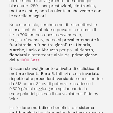
forme richiamino vagamente l’idea delle più
blasonate 1250,
per prestazioni, elettronica,
motore e stile, non ha niente a che vedere con
le sorelle maggiori.
Nonostante ciò, cercheremo di trasmettervi le
sensazioni che abbiamo provato in un
test di
circa 700 km
con questa
adventure
o,
meglio,
dual-sport,
percorsi
prevalentemente in
fuoristrada in “una tre giorni” tra Umbria,
Marche, Lazio e Abruzzo
per poi, al
rientro,
fiondarsi
direttamente al via del
primo giorno
della
1000 Sassi
.
Nessun stravolgimento a livello di ciclistica: il
motore diventa Euro
5,
tuttavia resta
invariato
rispetto alle precedenti versioni:
monocilindrico
da 313 cc per 34 cv di potenza, ma adesso i
9.500 g/m si raggiungono spalancando la
manopola del gas con il nuovo sistema Ride by
Wire.
La
frizione multidisco
beneficia del
sistema
anti-hopping
che
aiuta nelle ripartenze,
mentre