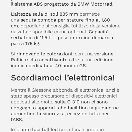
il
sistema ABS progettato da BMW Motorrad.
L’altezza sella di soli 835 mm
permette
una
seduta comoda per stature fino al 1,80
cm,
dopodiché si consiglia l’utilizzo della versione
rialzata disponibile come optional.
Capacità
serbatoio di 11,5 lt
e
peso in ordine di marcia
pari a 175 kg.
Si
rinnovano le colorazioni,
con una
versione
Rallie
molto
accattivante
oltre a una
edizione
iconica dedicata ai 40 anni di GS.
Scordiamoci l’elettronica!
Mentre il Giessone abbonda di elettronica, anzi è
stato spesso precursore di dispositivi elettronici
applicati alle moto,
sulla G 310 non ci sono
congegni o apparati che facilitino la guida o ne
aumentino la sicurezza, eccezion fatta per
l’ABS.
Impianto
luci full led
con i fanali anteriori