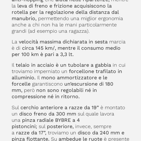
la
leva di freno e frizione acquisiscono la
rotella per la regolazione della distanza dal
manubrio,
permettendo una miglior ergonomia
anche a chi non ha le mani particolarmente
grandi (ad esempio una ragazza).
La
velocità massima dichiarata in sesta
marcia
è di
circa 145 km/, mentre il consumo medio
per 100 km è pari a 3,3 lt.
Il
telaio in acciaio è un tubolare a gabbia
in cui
troviamo imperniato un
forcellone trafilato in
alluminio.
Il
mono ammortizzatore e le
forcelle
garantiscono
un’escursione di 180
mm,
però
non sono regolabili né in
compressione né in ritorno.
Sul
cerchio anteriore a razze da 19”
è montato
un
disco freno da 300 mm
sul quale lavora
una
pinza radiale BYBRE a 4
pistoncini;
sul
posteriore,
invece, sempre
a
razze da 17”,
troviamo un
disco da 240 mm e
pinza flottante.
Su
ambedue le ruote
è presente