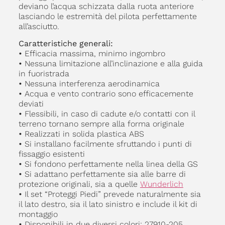
deviano l’acqua schizzata dalla ruota anteriore
lasciando le estremità del pilota perfettamente
all’asciutto.
Caratteristiche generali:
•
Efficacia massima, minimo ingombro
•
Nessuna limitazione all’inclinazione e alla guida
in fuoristrada
•
Nessuna interferenza aerodinamica
•
Acqua e vento contrario sono efficacemente
deviati
•
Flessibili, in caso di cadute e/o contatti con il
terreno tornano sempre alla forma originale
•
Realizzati in solida plastica ABS
•
Si installano facilmente sfruttando i punti di
fissaggio esistenti
•
Si fondono perfettamente nella linea della GS
•
Si adattano perfettamente sia alle barre di
protezione originali, sia a quelle
Wunderlich
•
Il set “Proteggi Piedi” prevede naturalmente sia
il lato destro, sia il lato sinistro e include il kit di
montaggio
•
Disponibili in due diversi colori: 27910-205