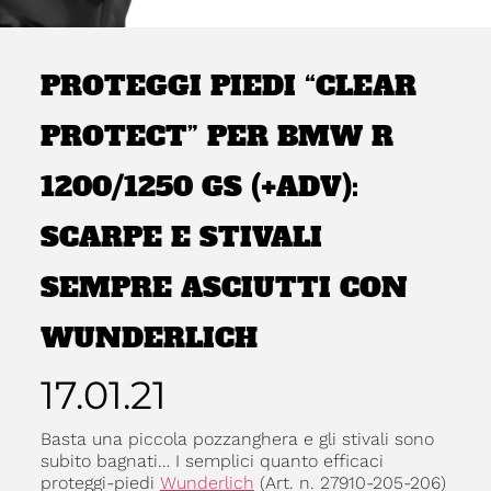
PROTEGGI PIEDI “CLEAR
PROTECT” PER BMW R
1200/1250 GS (+ADV):
SCARPE E STIVALI
SEMPRE ASCIUTTI CON
WUNDERLICH
17.01.21
Basta una piccola pozzanghera e gli stivali sono
subito bagnati… I semplici quanto efficaci
proteggi-piedi
Wunderlich
(Art. n. 27910-205-206)