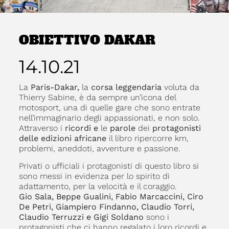
OBIETTIVO DAKAR
14.10.21
La
Paris-Dakar,
la
corsa leggendaria
voluta da
Thierry Sabine, è da sempre un’icona del
motosport, una di quelle gare che sono entrate
nell’immaginario degli appassionati, e non solo.
Attraverso i
ricordi
e
le
parole
dei
protagonisti
delle edizioni africane
il libro ripercorre km,
problemi, aneddoti, avventure e passione.
Privati o ufficiali i protagonisti di questo libro si
sono messi in evidenza per lo spirito di
adattamento, per la velocità e il coraggio.
Gio Sala, Beppe Gualini, Fabio Marcaccini, Ciro
De Petri, Giampiero Findanno, Claudio Torri,
Claudio Terruzzi e Gigi Soldano
sono i
protagonisti che ci hanno regalato i loro ricordi e