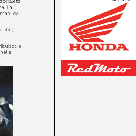
ccialetti
se. La
 mani da
occhia,
ribuisce a
nelle