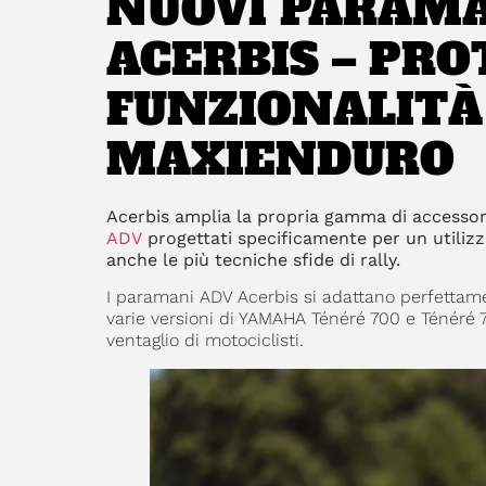
NUOVI PARAMA
ACERBIS – PRO
FUNZIONALITÀ
MAXIENDURO
Acerbis amplia la propria gamma di accessor
ADV
progettati specificamente per un utilizz
anche le più tecniche sfide di rally.
I paramani ADV Acerbis si adattano perfetta
varie versioni di YAMAHA Ténéré 700 e Ténéré 
ventaglio di motociclisti.