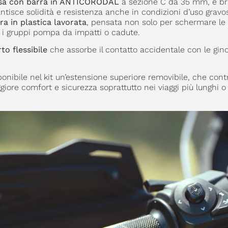
usa con barra in ANTICORODAL
a sezione C da 35 mm, e bra
tisce solidità e resistenza anche in condizioni d’uso gravo
a in plastica lavorata
, pensata non solo per schermare le
e i gruppi pompa da impatti o cadute.
to flessibile
che assorbe il contatto accidentale con le gin
nibile nel kit un’estensione superiore removibile, che cont
iore comfort e sicurezza soprattutto nei viaggi più lunghi o 