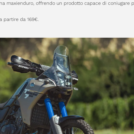
 una maxienduro, offrendo un prodotto capace di coniugare 
a partire da 169€.