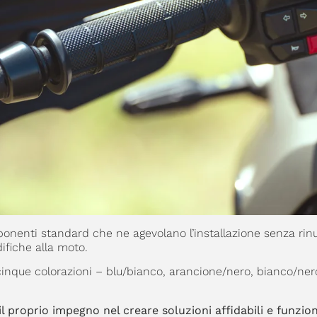
ponenti standard che ne agevolano l’installazione senza rin
ifiche alla moto.
cinque colorazioni – blu/bianco, arancione/nero, bianco/ner
 proprio impegno nel creare soluzioni affidabili e funziona