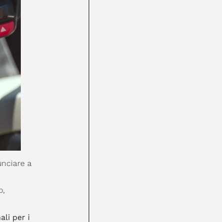
unciare a
o,
li per i