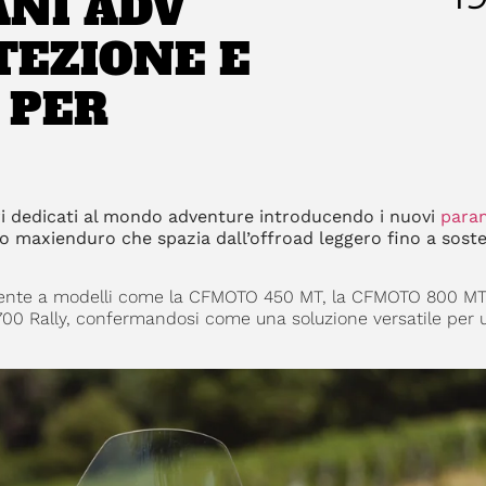
NI ADV
TEZIONE E
 PER
i dedicati al mondo adventure introducendo i nuovi
para
o maxienduro che spazia dall’offroad leggero fino a sost
mente a modelli come la CFMOTO 450 MT, la CFMOTO 800 MT-
700 Rally, confermandosi come una soluzione versatile per