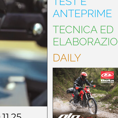
TEST E
ANTEPRIME
TECNICA ED
ELABORAZIO
DAILY
.11.25