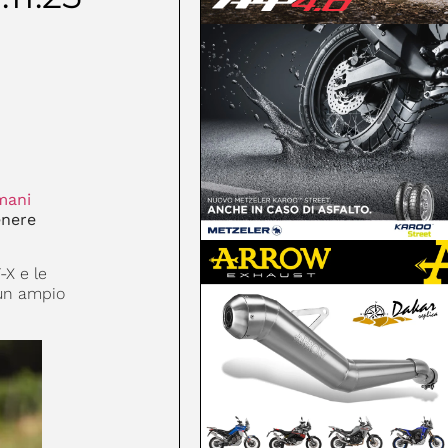
mani
enere
X e le
 un ampio