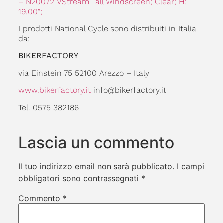
– N20072 VStream Tall Windscreen; Clear; H:
19.00″;
I prodotti National Cycle sono distribuiti in Italia
da:
BIKERFACTORY
via Einstein 75 52100 Arezzo – Italy
www.bikerfactory.it
info@bikerfactory.it
Tel. 0575 382186
Lascia un commento
Il tuo indirizzo email non sarà pubblicato.
I campi
obbligatori sono contrassegnati
*
Commento
*