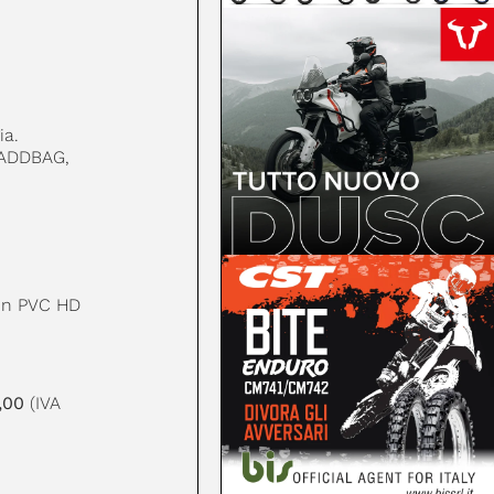
ia.
, ADDBAG,
o in PVC HD
,00
(IVA