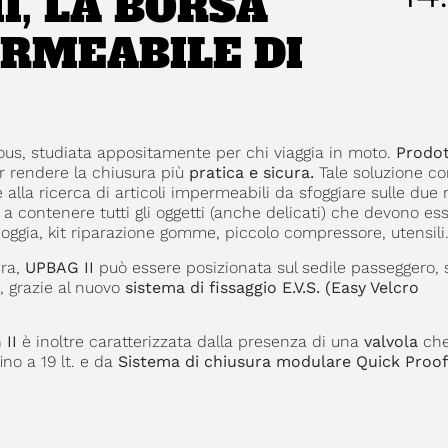
I, LA BORSA
RMEABILE DI
ous, studiata appositamente per chi viaggia in moto.
Prodot
 rendere la chiusura più
pratica e sicura.
Tale soluzione c
lla ricerca di articoli impermeabili da sfoggiare sulle due 
a contenere tutti gli oggetti (anche delicati) che devono es
ggia, kit riparazione gomme, piccolo compressore, utensili
era,
UPBAG II
può essere posizionata sul sedile passeggero, 
, grazie al nuovo
sistema di fissaggio E.V.S. (Easy Velcro
II
è inoltre caratterizzata dalla presenza di una
valvola
che
ino a 19 lt. e da
Sistema di chiusura modulare Quick Proo