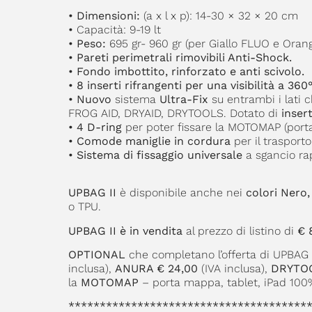
•
Dimensioni:
(a x l x p): 14-30 × 32 × 20 cm
•
Capacità: 9-19 lt
•
Peso:
695 gr- 960 gr (per Giallo FLUO e Oran
•
Pareti perimetrali rimovibili Anti-Shock.
•
Fondo imbottito, rinforzato e anti scivolo.
•
8 inserti rifrangenti per una visibilità a 360°
•
Nuovo
sistema
Ultra-Fix
su entrambi i lati 
FROG AID, DRYAID, DRYTOOLS. Dotato di
insert
•
4 D-ring
per poter fissare la MOTOMAP (porta
•
Comode maniglie in cordura
per il trasporto
•
Sistema di fissaggio universale
a sgancio rap
UPBAG II
è disponibile anche nei
colori Nero,
o TPU.
UPBAG II è in vendita
al prezzo di listino di
€ 
OPTIONAL
che completano l’offerta di UPBAG 
inclusa),
ANURA € 24,00
(IVA inclusa),
DRYTOO
la
MOTOMAP
– porta mappa, tablet, iPad 10
**************************************