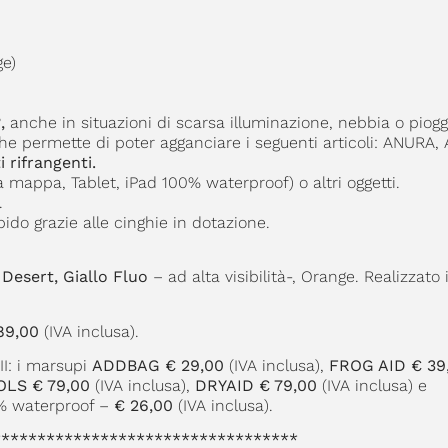
ge)
,
anche in situazioni di scarsa illuminazione, nebbia o piogg
che permette di poter agganciare i seguenti articoli: ANURA
i rifrangenti.
 mappa, Tablet, iPad 100% waterproof) o altri oggetti.
.
ido grazie alle cinghie in dotazione.
 Desert, Giallo Fluo
– ad alta visibilità-, Orange. Realizzat
89,00
(IVA inclusa).
II: i marsupi
ADDBAG
€ 29,00
(IVA inclusa),
FROG AID
€ 39
LS € 79,00
(IVA inclusa),
DRYAID € 79,00
(IVA inclusa) e
0% waterproof –
€ 26,00
(IVA inclusa).
**********************************