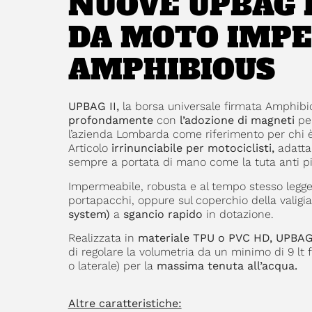
NUOVE UPBAG I
DA MOTO IMPE
AMPHIBIOUS
UPBAG II,
la borsa universale firmata Amphibi
profondamente
con
l’adozione di magneti
per
l’azienda Lombarda come riferimento per chi è a
Articolo
irrinunciabile per motociclisti,
adatta 
sempre a portata di mano come la tuta anti pio
Impermeabile, robusta e al tempo stesso legg
portapacchi, oppure sul coperchio della valigia
system)
a
sgancio rapido
in dotazione.
Realizzata in
materiale TPU o PVC HD, UPBAG 
di regolare la volumetria da un minimo di 9 lt f
o laterale) per la
massima tenuta all’acqua.
Altre caratteristiche: