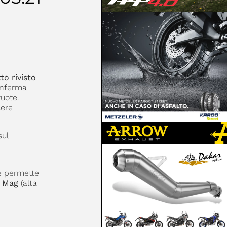
to rivisto
onferma
ruote.
sere
.
sul
 permette
f Mag
(alta