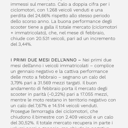
immessi sul mercato. Calo a doppia cifra per i
ciclomotori, con 1.268 veicoli venduti e una
perdita del 24,66% rispetto allo stesso periodo
dello scorso anno. La buona performance degli
scooter tiene a galla il totale mercato (ciclomotori
+ immatricolato), che, nel mese di febbraio,
chiude con 20.531 veicoli, pari ad un incremento
del 3,44%.
I PRIMI DUE MESI DELL’ANNO –
Nei primi due
mesi dell’anno i veicoli immatricolati – complice
un gennaio negativo e la cattiva performance
delle moto a febbraio – segnano un calo del
3,79% pari a 31.569 mezzi targati. Il buon
andamento di febbraio porta il mercato degli
scooter in parità (-0,22%) pari a 17.055 mezzi,
mentre le moto restano in territorio negativo con
un calo del 7,67% e 14.514 veicoli venduti.
Prosegue l’emorragia dei ciclomotori, che
chiudono il bimestre con 2.409 veicoli e un calo
del 30,52%. Il totale mercato recupera in parte i