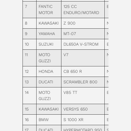
7
FANTIC
125 CC
Enduro
MOTOR
ENDURO/MOTARD
8
KAWASAKI
Z 900
Naked
9
YAMAHA
MT-07
Naked
10
SUZUKI
DL650A V-STROM
Enduro
11
MOTO
V7
Naked
GUZZI
12
HONDA
CB 650 R
Naked
13
DUCATI
SCRAMBLER 800
Naked
14
MOTO
V85 TT
Enduro
GUZZI
15
KAWASAKI
VERSYS 650
Enduro
16
BMW
S 1000 XR
Enduro
17
DUCATI
HYPERMOTARD 950
Supermotar