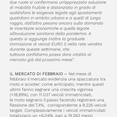
due ruote si confermano un’apprezzata soluzione
di mobilità fruibile e distanziata in grado di
soddisfare le esigenze legate agli spostamenti
quotidiani in ambito urbano e a quelli di lungo
raggio, dall’altra pesano ancora sulla domanda
le incertezze economiche e quelle legate
all’evoluzione sanitaria della pandemia. A
questo si aggiunge inoltre la graduale
immissione di veicoli EURO 5 nella rete vendita
durante queste settimane, che
tuttavia confidiamo possa dare vitalità al
mercato già dal prossimo mese”.
IL MERCATO DI FEBBRAIO –
Nel mese di
febbraio il mercato evidenzia una spaccatura tra
moto e scooter: come anticipato, mentre questi
ultimi fanno segnare una crescita vigorosa
(+18,89%), con 11.037 veicoli immatricolati,
le moto segnano il passo facendo registrare una
flessione del 7,4%, corrispondente a 8.226 veicoli
targati. Complessivamente i veicoli immatricolati
totalizzano un +6,04%, pari a 19.263 mezzi