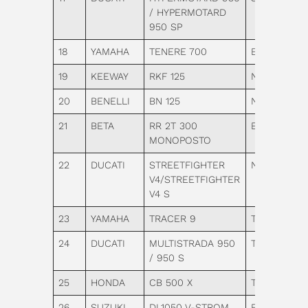
/ HYPERMOTARD
950 SP
18
YAMAHA
TENERE 700
Enduro
19
KEEWAY
RKF 125
Naked
20
BENELLI
BN 125
Naked
21
BETA
RR 2T 300
Enduro
MONOPOSTO
22
DUCATI
STREETFIGHTER
Naked
V4/STREETFIGHTER
V4 S
23
YAMAHA
TRACER 9
Turismo
24
DUCATI
MULTISTRADA 950
Turismo
/ 950 S
25
HONDA
CB 500 X
Turismo
26
SUZUKI
DL1050 V-STROM
Enduro