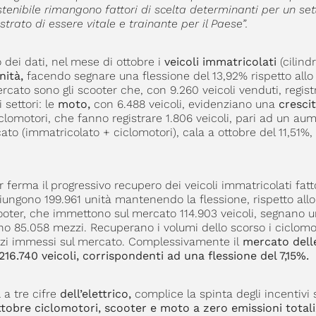
tenibile rimangono fattori di scelta determinanti per un sett
trato di essere vitale e trainante per il Paese”.
 dei dati, nel mese di ottobre i
veicoli immatricolati
(cilind
nità,
facendo segnare una flessione del 13,92% rispetto allo
ercato sono gli scooter che, con 9.260 veicoli venduti, regis
settori: le
moto,
con 6.488 veicoli, evidenziano una
crescit
clomotori, che fanno registrare 1.806 veicoli, pari ad un au
ato (immatricolato + ciclomotori), cala a ottobre del 11,51%,
r ferma il progressivo recupero dei veicoli immatricolati fatt
ggiungono 199.961 unità mantenendo la flessione, rispetto all
 scooter, che immettono sul mercato 114.903 veicoli, segnano u
ano 85.058 mezzi. Recuperano i volumi dello scorso i ciclomo
zi immessi sul mercato. Complessivamente il
mercato dell
216.740 veicoli, corrispondenti ad una flessione del 7,15%.
a
a tre cifre
dell’elettrico,
complice la spinta degli incentivi s
ttobre ciclomotori, scooter e moto a zero emissioni tota