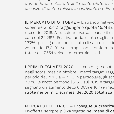
domanda di mobilità fruibile, distanziata e sos
assenza di aiuti e misure incentivanti, ha dimos
IL MERCATO DI OTTOBRE –
Entrando nel vivo
superiore a 50cc)
raggiungono quota 15.748 u
mese del 2019. A trascinare verso il basso il m
calo del 22,29%. Positivo l’andamento degli altri 
1,72%;
prosegue anche lo stato di salute dei ci
volumi del 17,04%. Nel complesso il totale merc
totale di 17.554 veicoli commercializzati.
I PRIMI DIECI MESI 2020 –
Il calo degli scoote
negli scorsi mesi: a ottobre i mezzi targati ra
periodo del 2019, a -7,71%. In particolare, gli
7,37%; le moto perdono l’8,15% sul 2019 e targ
segnano un aumento dello 0,08% e 16.779 mez
ruote nei primi dieci mesi del 2020 totalizza 
MERCATO ELETTRICO – Prosegue la crescit
un’offerta sempre più variegata:
nel mese di o