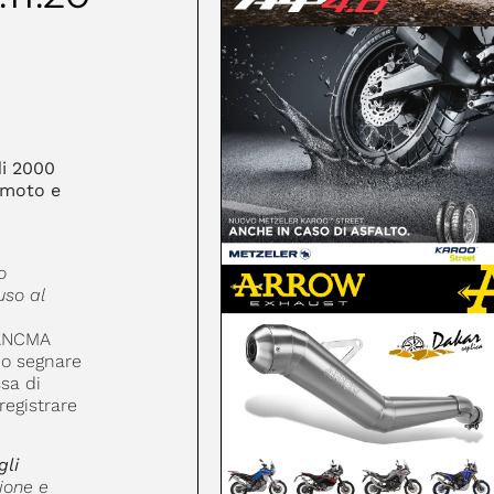
di 2000
 moto e
o
uso al
a
 ANCMA
o segnare
sa di
registrare
gli
ione e