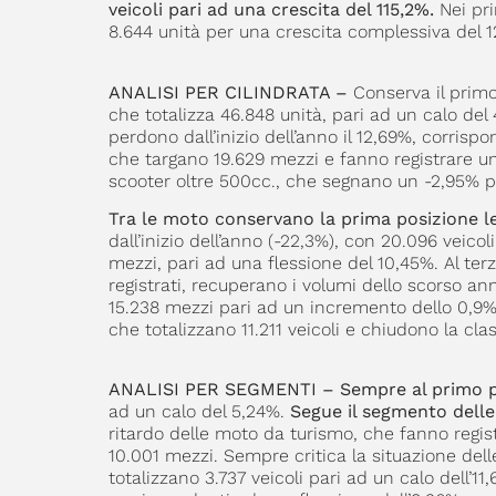
veicoli pari ad una crescita del 115,2%.
Nei pri
8.644 unità per una crescita complessiva del 12
ANALISI PER CILINDRATA –
Conserva il primo
che totalizza 46.848 unità, pari ad un calo del 
perdono dall’inizio dell’anno il 12,69%, corrispo
che targano 19.629 mezzi e fanno registrare un 
scooter oltre 500cc., che segnano un -2,95% pa
Tra le moto conservano la prima posizione le
dall’inizio dell’anno (-22,3%), con 20.096 veicol
mezzi, pari ad una flessione del 10,45%. Al ter
registrati, recuperano i volumi dello scorso ann
15.238 mezzi pari ad un incremento dello 0,9%. 
che totalizzano 11.211 veicoli e chiudono la cl
ANALISI PER SEGMENTI – Sempre al primo pos
ad un calo del 5,24%.
Segue il segmento dell
ritardo delle moto da turismo, che fanno registr
10.001 mezzi. Sempre critica la situazione dell
totalizzano 3.737 veicoli pari ad un calo dell’1