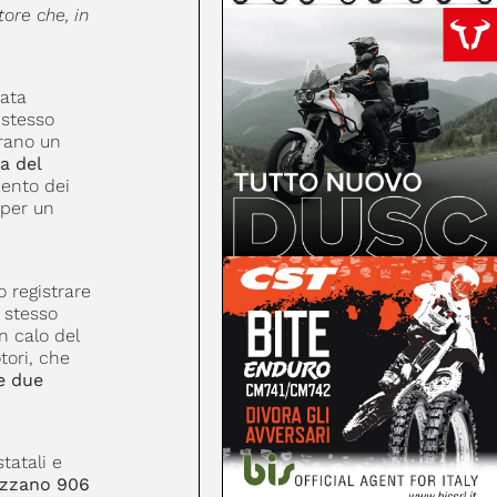
ore che, in
rata
 stesso
trano un
a del
mento dei
 per un
o registrare
o stesso
n calo del
tori, che
e due
tatali e
lizzano 906