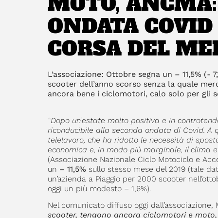
MOTO, ANCMA:
ONDATA COVID
CORSA DEL ME
L’associazione: Ottobre segna un – 11,5% (- 
scooter dell’anno scorso senza la quale mer
ancora bene i ciclomotori, calo solo per gli 
“Dopo un’estate molto positiva e in controtend
riconducibile alla seconda ondata di Covid. A q
telelavoro, che ha ridotto le necessità di spo
economica e, in modo più marginale, il clima e 
(Associazione Nazionale Ciclo Motociclo e Acc
un
– 11,5%
sullo stesso mese del 2019 (tale da
un’azienda a Piaggio per 2000 scooter nell’ottob
oggi un più modesto – 1,6%).
Nel comunicato diffuso oggi dall’associazione,
scooter, tengono ancora ciclomotori e moto