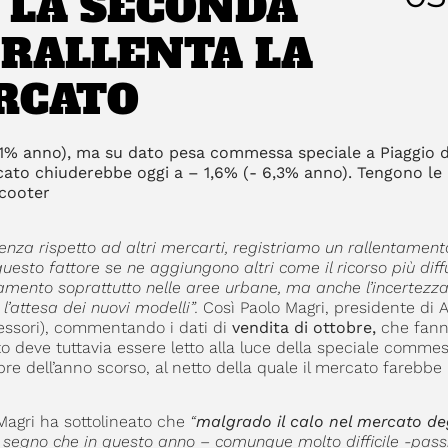
 LA SECONDA
 RALLENTA LA
RCATO
7,1% anno), ma su dato pesa commessa speciale a Piaggio 
cato chiuderebbe oggi a – 1,6% (- 6,3% anno). Tengono le
scooter
enza rispetto ad altri mercarti, registriamo un rallentament
uesto fattore se ne aggiungono altri come il ricorso più diff
stamento soprattutto nelle aree urbane, ma anche l’incertezz
l’attesa dei nuovi modelli”.
Così Paolo Magri, presidente di
essori), commentando i dati di
vendita di ottobre,
che fann
to deve tuttavia essere letto alla luce della speciale commes
re dell’anno scorso, al netto della quale il mercato farebbe 
 Magri ha sottolineato che
“
malgrado il calo nel mercato de
,
segno che in questo anno – comunque molto difficile -pass