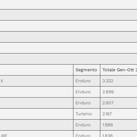
Segmento
Totale Gen-Ott 
 X
Enduro
3.322
Enduro
2.896
Enduro
2.807
Turismo
2.167
Enduro
1.986
TURE
Enduro
1.838