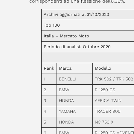
corrispondenti ad una flessione dell’8,36%.
Archivi aggiornati al 31/10/2020
Top 100
Italia – Mercato Moto
Periodo di analisi: Ottobre 2020
Rank
Marca
Modello
1
BENELLI
TRK 502 / TRK 502
2
BMW
R 1250 GS
3
HONDA
AFRICA TWIN
4
YAMAHA
TRACER 900
5
HONDA
NC 750 X
6
BMW
R 1250 GS ADVEN