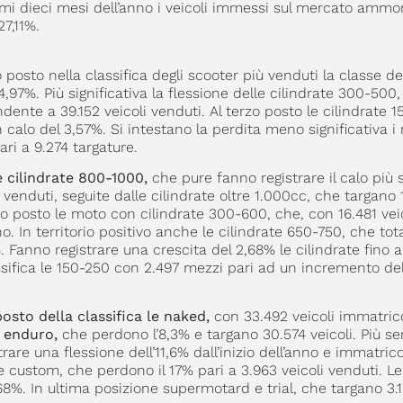
mi dieci mesi dell’anno i veicoli immessi sul mercato amm
7,11%.
 posto nella classifica degli scooter più venduti la classe de
4,97%. Più significativa la flessione delle cilindrate 300-500
ndente a 39.152 veicoli venduti. Al terzo posto le cilindrate 1
calo del 3,57%. Si intestano la perdita meno significativa i
ri a 9.274 targature.
 cilindrate 800-1000,
che pure fanno registrare il calo più s
i venduti, seguite dalle cilindrate oltre 1.000cc, che targano 
zo posto le moto con cilindrate 300-600, che, con 16.481 vei
o. In territorio positivo anche le cilindrate 650-750, che tot
Fanno registrare una crescita del 2,68% le cilindrate fino a
assifica le 150-250 con 2.497 mezzi pari ad un incremento de
to della classifica le naked,
con 33.492 veicoli immatrico
e enduro,
che perdono l’8,3% e targano 30.574 veicoli. Più sen
are una flessione dell’11,6% dall’inizio dell’anno e immatric
e custom, che perdono il 17% pari a 3.963 veicoli venduti. Le
1,68%. In ultima posizione supermotard e trial, che targano 3