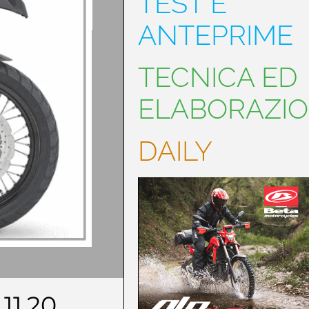
TEST E
ANTEPRIME
TECNICA ED
ELABORAZIO
DAILY
.11.20