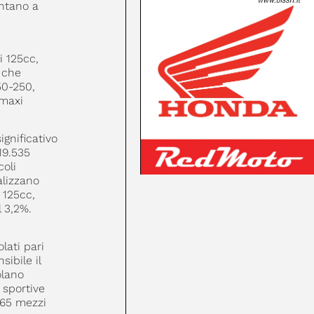
ontano a
i 125cc,
, che
50-250,
 maxi
ignificativo
19.535
coli
alizzano
 125cc,
l 3,2%.
lati pari
sibile il
olano
 sportive
.165 mezzi