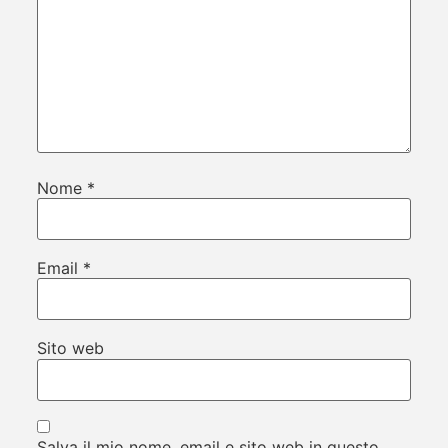
Nome
*
Email
*
Sito web
Salva il mio nome, email e sito web in questo