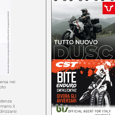
ersa nei
oto
udenza
rmano il
irizzarsi