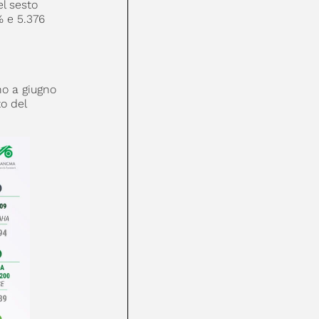
l sesto
% e 5.376
no a giugno
to del