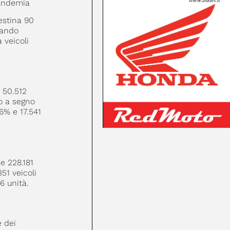
-pandemia
destina 90
rando
 veicoli
 50.512
o a segno
6% e 17.541
e 228.181
51 veicoli
6 unità.
e dei