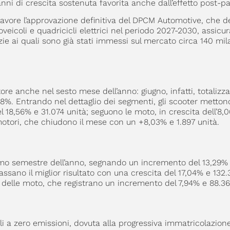
li anni di crescita sostenuta favorita anche dall’effetto post
on favore l’approvazione definitiva del DPCM Automotive, che 
oveicoli e quadricicli elettrici nel periodo 2027-2030, assicu
azie ai quali sono già stati immessi sul mercato circa 140 mila
re anche nel sesto mese dell’anno: giugno, infatti, totalizza
28%. Entrando nel dettaglio dei segmenti, gli scooter metton
18,56% e 31.074 unità; seguono le moto, in crescita dell’8,0
omotori, che chiudono il mese con un +8,03% e 1.897 unità.
imo semestre dell’anno, segnando un incremento del 13,29% 
assano il miglior risultato con una crescita del 17,04% e 132.3
 delle moto, che registrano un incremento del 7,94% e 88.36
li a zero emissioni, dovuta alla progressiva immatricolazion