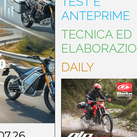
TEST E
ANTEPRIME
TECNICA ED
ELABORAZIO
DAILY
07.26