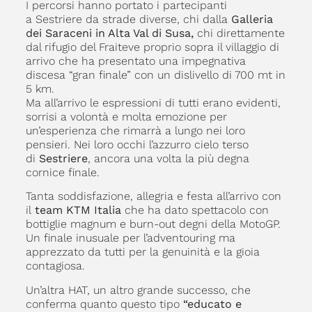
I percorsi hanno portato i partecipanti
a Sestriere da strade diverse, chi dalla
Galleria
dei Saraceni in Alta Val di Susa,
chi direttamente
dal rifugio del Fraiteve proprio sopra il villaggio di
arrivo che ha presentato una impegnativa
discesa “gran finale” con un dislivello di 700 mt in
5 km.
Ma all’arrivo le espressioni di tutti erano evidenti,
sorrisi a volontà e molta emozione per
un’esperienza che rimarrà a lungo nei loro
pensieri. Nei loro occhi l’azzurro cielo terso
di
Sestriere
, ancora una volta la più degna
cornice finale.
Tanta soddisfazione, allegria e festa all’arrivo con
il
team KTM Italia
che ha dato spettacolo con
bottiglie magnum e burn-out degni della MotoGP.
Un finale inusuale per l’adventouring ma
apprezzato da tutti per la genuinità e la gioia
contagiosa.
Un’altra HAT, un altro grande successo, che
conferma quanto questo tipo
“educato e