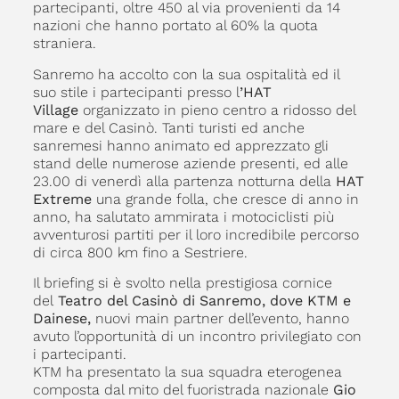
partecipanti, oltre 450 al via provenienti da 14
nazioni che hanno portato al 60% la quota
straniera.
Sanremo ha accolto con la sua ospitalità ed il
suo stile i partecipanti presso l
’HAT
Village
organizzato in pieno centro a ridosso del
mare e del Casinò. Tanti turisti ed anche
sanremesi hanno animato ed apprezzato gli
stand delle numerose aziende presenti, ed alle
23.00 di venerdì alla partenza notturna della
HAT
Extreme
una grande folla, che cresce di anno in
anno, ha salutato ammirata i motociclisti più
avventurosi partiti per il loro incredibile percorso
di circa 800 km fino a Sestriere.
Il briefing si è svolto nella prestigiosa cornice
del
Teatro del Casinò di Sanremo, dove KTM e
Dainese,
nuovi main partner dell’evento, hanno
avuto l’opportunità di un incontro privilegiato con
i partecipanti.
KTM ha presentato la sua squadra eterogenea
composta dal mito del fuoristrada nazionale
Gio