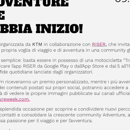
DVENTURE
E
BBIA INIZIO!
a organizzata da
KTM
in collaborazione con
RISER
,
che invita 
propria voglia di viaggio e di avventura in una community g
semplice: basta essere in possesso di una motocicletta “Tr
are l’app RISER da Google Play o dall’App Store e dal 5 all’11
de quotidiane lanciate dagli organizzatori.
km riceveranno un premio personalizzato, mentre i più avven
 dei contenuti postati sui propri social, potranno accedere a
ità di vedere le proprie immagini pubblicate sui canali uffici
ureweek.com.
plendida occasione per scoprire e condividere nuovi percor
i contatti e consolidare la crescente community Adventure, 
ssa passione per il viaggio e per l’avventura.