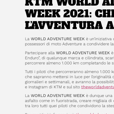
KTM WORLD A
WEEK 2021: CH
L’AVVENTURA A
La
WORLD ADVENTURE WEEK
è un’iniziativ
possessori di moto Adventure a condividere la 
Partecipare alla
WORLD ADVENTURE WEEK
è 
Enduro”, di qualunque marca e cilindrata, scaric
percorrere almeno 1.000 km completando le sfi
Tutti i piloti che percorreranno almeno 1.000 
che sapranno mettersi in luce per l’originalità
giornalieri e settimanali, e avranno la possibil
e Instagram di KTM e sul sito
theworldadvent
La
WORLD ADVENTURE WEEK
è dunque una s
asfalto come in fuoristrada, creare migliaia d
tra loro tutti quei piloti che condividono la ste