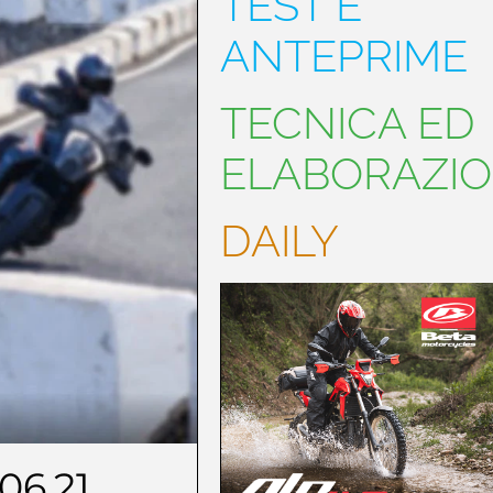
TEST E
ANTEPRIME
TECNICA ED
ELABORAZIO
DAILY
06.21