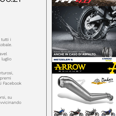
tutti i
lobale.
avel
 luglio
turosi,
 premi
ali Facebook
si, su
avvicinando