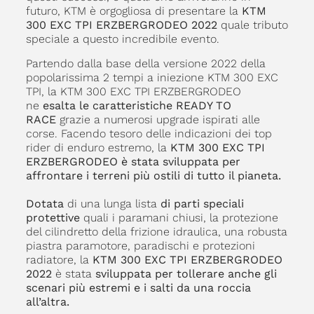
futuro, KTM è orgogliosa di presentare la
KTM
300 EXC TPI ERZBERGRODEO 2022
quale tributo
speciale a questo incredibile evento.
Partendo dalla base della versione 2022 della
popolarissima 2 tempi a iniezione KTM 300 EXC
TPI, la KTM 300 EXC TPI ERZBERGRODEO
ne
esalta le caratteristiche READY TO
RACE
grazie a numerosi upgrade ispirati alle
corse. Facendo tesoro delle indicazioni dei top
rider di enduro estremo, la
KTM 300 EXC TPI
ERZBERGRODEO è stata sviluppata per
affrontare i terreni più ostili di tutto il pianeta.
Dotata
di una lunga lista
di parti speciali
protettive
quali i paramani chiusi, la protezione
del cilindretto della frizione idraulica, una robusta
piastra paramotore, paradischi e protezioni
radiatore, la
KTM 300 EXC TPI ERZBERGRODEO
2022
è stata
sviluppata per tollerare anche gli
scenari più estremi e i salti da una roccia
all’altra.