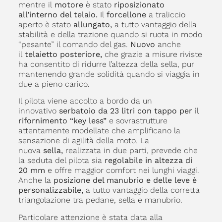
mentre il
motore
è stato
riposizionato
all’interno del telaio.
Il
forcellone
a traliccio
aperto è stato
allungato,
a tutto vantaggio della
stabilità e della trazione quando si ruota in modo
“pesante” il comando del gas.
Nuovo
anche
il
telaietto posteriore,
che grazie a misure riviste
ha consentito di ridurre l’altezza della sella, pur
mantenendo grande solidità quando si viaggia in
due a pieno carico.
Il pilota viene accolto a bordo da un
innovativo
serbatoio da 23 litri con tappo per il
rifornimento “key less”
e sovrastrutture
attentamente modellate che amplificano la
sensazione di agilità della moto. La
nuova
sella,
realizzata in due parti, prevede che
la seduta del pilota sia
regolabile in altezza di
20 mm
e offre maggior comfort nei lunghi viaggi.
Anche la
posizione del manubrio e delle leve
è
personalizzabile,
a tutto vantaggio della corretta
triangolazione tra pedane, sella e manubrio.
Particolare attenzione è stata data alla