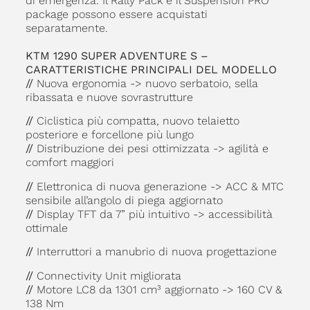
di emergenza. Il Rally Pack e il Suspension PRO
package possono essere acquistati
separatamente.
KTM 1290 SUPER ADVENTURE S –
CARATTERISTICHE PRINCIPALI DEL MODELLO
//
Nuova ergonomia -> nuovo serbatoio, sella
ribassata e nuove sovrastrutture
//
Ciclistica più compatta, nuovo telaietto
posteriore e forcellone più lungo
//
Distribuzione dei pesi ottimizzata -> agilità e
comfort maggiori
//
Elettronica di nuova generazione -> ACC & MTC
sensibile all’angolo di piega aggiornato
//
Display TFT da 7” più intuitivo -> accessibilità
ottimale
//
Interruttori a manubrio di nuova progettazione
//
Connectivity Unit migliorata
//
Motore LC8 da 1301 cm³ aggiornato -> 160 CV &
138 Nm