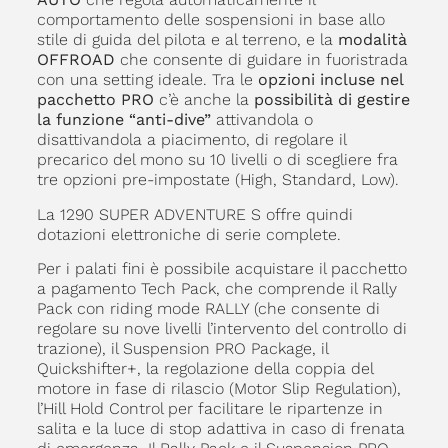
comportamento delle sospensioni in base allo
stile di guida del pilota e al terreno, e la
modalità
OFFROAD
che consente di guidare in fuoristrada
con una setting ideale. Tra le
opzioni incluse nel
pacchetto PRO
c’è anche la
possibilità di gestire
la funzione “anti-dive”
attivandola o
disattivandola a piacimento, di regolare il
precarico del mono su 10 livelli o di scegliere fra
tre opzioni pre-impostate (High, Standard, Low).
La 1290 SUPER ADVENTURE S offre quindi
dotazioni elettroniche di serie complete.
Per i palati fini è possibile acquistare il pacchetto
a pagamento Tech Pack, che comprende il Rally
Pack con riding mode RALLY (che consente di
regolare su nove livelli l’intervento del controllo di
trazione), il Suspension PRO Package, il
Quickshifter+, la regolazione della coppia del
motore in fase di rilascio (Motor Slip Regulation),
l’Hill Hold Control per facilitare le ripartenze in
salita e la luce di stop adattiva in caso di frenata