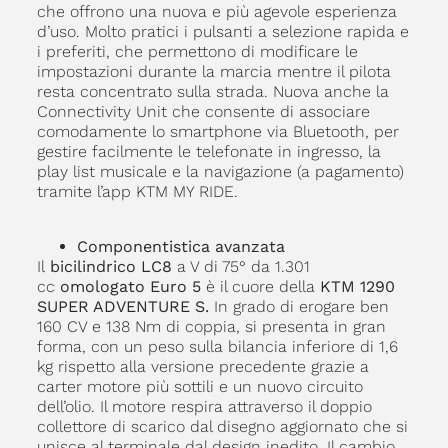
che offrono una nuova e più agevole esperienza
d’uso. Molto pratici i pulsanti a selezione rapida e
i preferiti, che permettono di modificare le
impostazioni durante la marcia mentre il pilota
resta concentrato sulla strada. Nuova anche la
Connectivity Unit che consente di associare
comodamente lo smartphone via Bluetooth, per
gestire facilmente le telefonate in ingresso, la
play list musicale e la navigazione (a pagamento)
tramite l’app KTM MY RIDE.
Componentistica avanzata
Il
bicilindrico LC8
a V di 75° da 1.301
cc
omologato Euro 5
è il cuore della
KTM 1290
SUPER ADVENTURE S.
In grado di erogare ben
160 CV e 138 Nm di coppia, si presenta in gran
forma, con un peso sulla bilancia inferiore di 1,6
kg rispetto alla versione precedente grazie a
carter motore più sottili e un nuovo circuito
dell’olio. Il motore respira attraverso il doppio
collettore di scarico dal disegno aggiornato che si
unisce al terminale dal design inedito. Il cambio