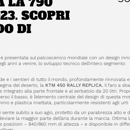
 LA 790
3. SCOPRI
O DI
 è presentata sul palcoscenico mondiale con un design inno
li anni a venire, lo sviluppo tecnico dell’intero segmento
e e i sentieri di tutto il mondo, profondamente rinnovata e
regina del deserto, la
KTM 450 RALLY REPLICA.
Il faro a sba
integrato alla parte frontale e al serbatoio da 20 litri. Propri
erso il basso, è l’elemento centrale del design di questa mo
io e plastica iniettata, particolarmente resistenti agli urti e
si sente subito a suo agio, protetto da un parabrezza alto e d
deviare la maggior parte dell’aria durante la marcia. Ottima 
ue posizioni – 840/860 mm di altezza – e disponibile in diffe
rParts.