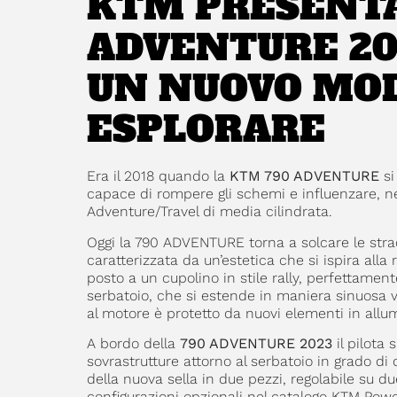
KTM PRESENTA
ADVENTURE 202
UN NUOVO MOD
ESPLORARE
Era il 2018 quando la
KTM 790 ADVENTURE
si
capace di rompere gli schemi e influenzare, neg
Adventure/Travel di media cilindrata.
Oggi la 790 ADVENTURE torna a solcare le strad
caratterizzata da un’estetica che si ispira alla 
posto a un cupolino in stile rally, perfettamente 
serbatoio, che si estende in maniera sinuosa v
al motore è protetto da nuovi elementi in allumin
A bordo della
790 ADVENTURE 2023
il pilota 
sovrastrutture attorno al serbatoio in grado di 
della nuova sella in due pezzi, regolabile su d
configurazioni opzionali nel catalogo KTM Powe