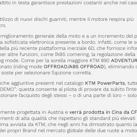
attito in testa garantisce prestazioni costanti anche nel caso
ilizzo di nuovi dischi guarniti, mentre il motore respira più
ro.
 miglioramento generale della moto e a un incremento del p
 sofisticata elettronica presente a bordo. Infatti, come le s
ella più recente piattaforma inerziale 6D, che fornisce inf
 per altre funzioni, come l’ABS cornering, la regolazione della
iding mode. Come per la sorella maggiore KTM 890
ADVENTURE
onato (riding mode
OFFROAD/ABS OFFROAD
), eliminando c
e soste per selezionare l’opzione corretta.
oniche aggiuntive presenti nel catalogo
KTM PowerParts
, tutt
“DEMO”: questa consente al pilota di provare da subito l’in
ezionare l’acquisto degli stessi – o di una parte di loro – solo
amente progettata in Austria e
verrà prodotta in Cina da 
imenti di alta qualità che rispettano gli standard più elevati 
rima avviata da KTM, che negli anni ha dimostrato quanto l
 dei propri Brand nel mercato globale delle due ruote a moto