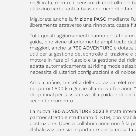
migliorata, mentre il sensore di controllo del b
utilizzino carburanti a basso numero di ottani.
Migliorata anche la
frizione PASC
mediante l’ut
liberamente attraverso una rinnovata cassa filt
Tutti questi aggiornamenti hanno portato a un
guida, che viene ulteriormente amplificato dalla
maggiori, anche la
790 ADVENTURE
è dotata d
utili per la gestione del controllo di trazione e
motore in fase di rilascio e la gestione dei r
adatta automaticamente al riding mode selezi
necessità di ulteriori configurazioni e di noios
Ampia, infine, la scelta delle dotazioni elettr
nei primi 1.500 km grazie alla nuova funzione 
di optional per l’assistenza alla guida e di perf
secondo momento.
La nuova
790 ADVENTURE 2023
è stata inter
partner stretto e strutturato di KTM, con stabil
costruzione. Questa collaborazione non è la p
globalizzazione sia importante per la crescita