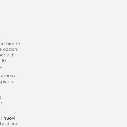
a
 ambiente
e opzioni
erie di
 10
.
al cromo-
piano
o
to.
.
I nuovi
mbustione