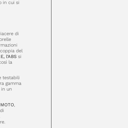
 in cui si
iacere di
orelle
ormazioni
 coppia del
, l’ABS
si
osì la
e testabili
tera gamma
 in un
CFMOTO
,
di
a
re.