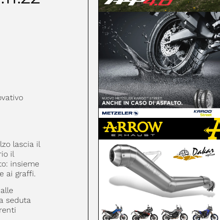
vativo
lzo lascia il
o il
to: insieme
 ai graffi.
alle
la seduta
renti