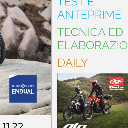
TEST E
ANTEPRIME
TECNICA ED
ELABORAZIO
DAILY
.11.22