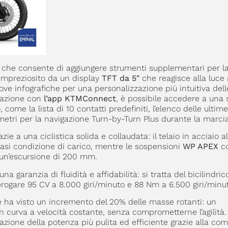
ata che consente di aggiungere strumenti supplementari per l
 impreziosito da un display
TFT da 5″
che reagisce alla luce
ve infografiche per una personalizzazione più intuitiva dell
tazione con
l’app KTMConnect
, è possibile accedere a una s
 come la lista di 10 contatti predefiniti, l’elenco delle ultime
metri per la navigazione Turn-by-Turn Plus durante la marcia
zie a una ciclistica solida e collaudata: il telaio in acciaio 
asi condizione di carico, mentre le sospensioni
WP APEX
co
a un’escursione di 200 mm.
garanzia di fluidità e affidabilità: si tratta del bicilindric
 erogare 95 CV a 8.000 giri/minuto e 88 Nm a 6.500 giri/minu
re ha visto un incremento del 20% delle masse rotanti: un
n curva a velocità costante, senza comprometterne l’agilità
azione della potenza più pulita ed efficiente grazie alla co