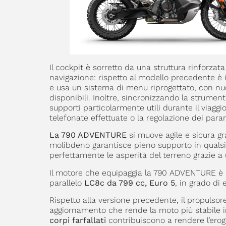
Il cockpit è sorretto da una struttura rinforz
navigazione: rispetto al modello precedente è
e usa un sistema di menu riprogettato, con nuo
disponibili. Inoltre, sincronizzando la strumen
supporti particolarmente utili durante il viaggio,
telefonate effettuate o la regolazione dei para
La 790 ADVENTURE
si muove agile e sicura gra
molibdeno garantisce pieno supporto in qualsi
perfettamente le asperità del terreno grazie 
Il motore che equipaggia la 790 ADVENTURE è una 
parallelo
LC8c da 799 cc, Euro 5
, in grado di
Rispetto alla versione precedente, il propulso
aggiornamento che rende la moto più stabile i
corpi farfallati
contribuiscono a rendere l’erog