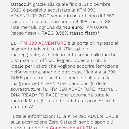
Ostacoli”,
grazie alla quale fino al 31 dicembre
2020 è possibile acquistare la KTM 390
ADVENTURE 2020 versando un anticipo di 1.552
euro e dilazionare i rimanenti 4.998 euro in 36
rate mensili, ognuna da
143 euro,
TAN 0,00%
(tasso fisso) –
TAEG 3,58% (tasso fisso)*.
La
KTM 390 ADVENTURE
è la porta di ingresso al
segmento Adventure di KTM: agile e
maneggevole, versatile in città come sulle lunghe
distanze o in offroad leggero, questa moto è
ideale per i piloti che vogliono scoprire l’emozione
dell’avventura, anche dietro casa. Vicina alla 390
DUKE per alcune scelte tecniche e alla sorella
maggiore 790 ADVENTURE per il design delle
sovrastrutture, la KTM 390 ADVENTURE incarna il
DNA “READY TO RACE” che accomuna tutte le
moto di Mattighofen ed è adatta ai possessori di
patente A2.
Tutte le informazioni sulla KTM 390 ADVENTURE e
sulla promozione Zero Ostacoli sono disponibili
presso la rete dei
Concessionari KTM
o