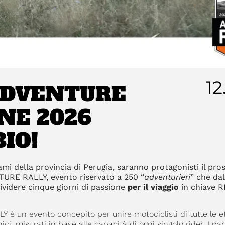
12
ADVENTURE
ONE 2026
IO!
rami della provincia di Perugia, saranno protagonisti il pr
URE RALLY, evento riservato a 250 “
adventurieri
” che dal 
videre cinque giorni di passione
per il viaggio
in chiave 
è un evento concepito per unire motociclisti di tutte le et
ici, misurati in base alle capacità di ogni singolo rider. I pa