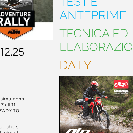
TEST E
ANTEPRIME
TECNICA ED
ELABORAZIO
.12.25
DAILY
ossimo anno
7 all’11
READY TO
à, che si
rtecipanti