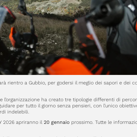
arà rientro a Gubbio, per godersi il meglio dei sapori e dei c
e l’organizzazione ha creato tre tipologie differenti di perco
idare per tutto il giorno senza pensieri, con l’unico obiettiv
di indelebili.
 2026 apriranno il
20 gennaio
prossimo. Tutte le informazi