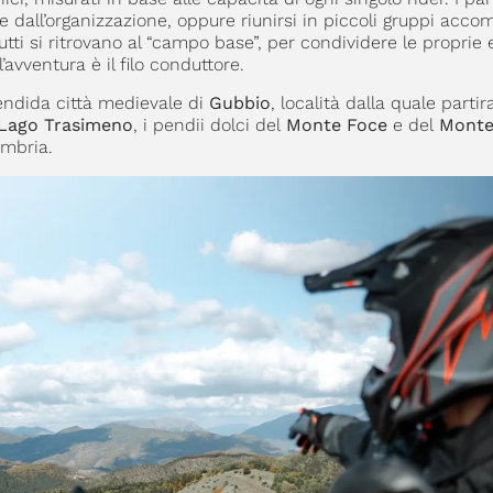
 dall’organizzazione, oppure riunirsi in piccoli gruppi acco
utti si ritrovano al “campo base”, per condividere le proprie
avventura è il filo conduttore.
lendida città medievale di
Gubbio
, località dalla quale partir
Lago Trasimeno
, i pendii dolci del
Monte Foce
e del
Monte
Umbria.