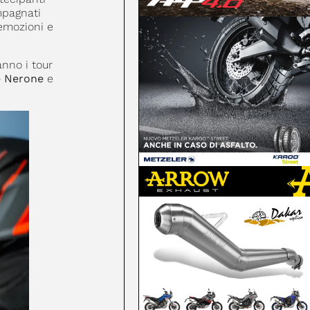
mpagnati
 emozioni e
anno i tour
 Nerone
e