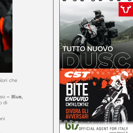
olori che
rso
– Blue,
o di
oni