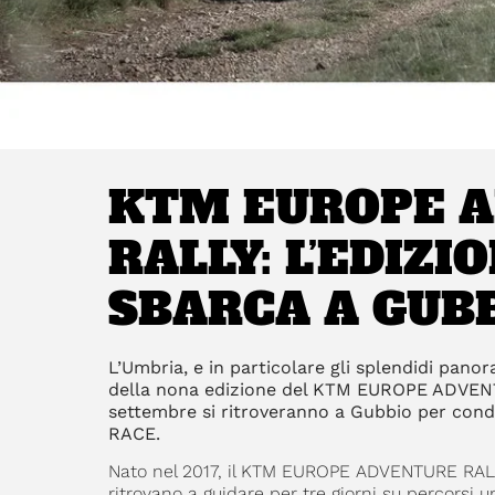
KTM EUROPE 
RALLY: L’EDIZI
SBARCA A GUBB
L’Umbria, e in particolare gli splendidi pano
della nona edizione del KTM EUROPE ADVENT
settembre si ritroveranno a Gubbio per condi
RACE.
Nato nel 2017, il KTM EUROPE ADVENTURE RALLY 
ritrovano a guidare per tre giorni su percorsi un