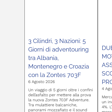
3 Cilindri, 3 Nazioni: 5
DU
Giorni di adventouring
MOT
tra Albania,
AS
Montenegro e Croazia
SC
con la Zontes 703F
PR
6 Agosto 2026
4 Ago
Un viaggio di 5 giorni oltre i confini
dell’asfalto per mettere alla prova
Merca
la nuova Zontes 703F Adventure.
un in
Tra mulattiere balcaniche,
4%. L
panorami mozzafiato e il sound
merca