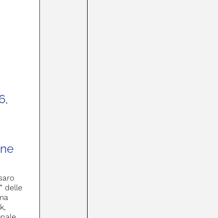
6,
one
saro
” delle
ima
k,
onale