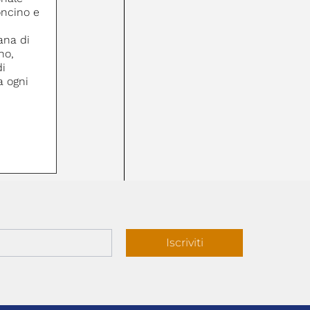
oncino e
ana di
no,
di
a ogni
Iscriviti