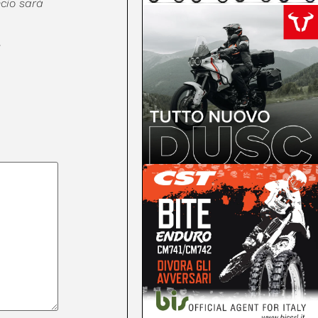
ncio sarà
.