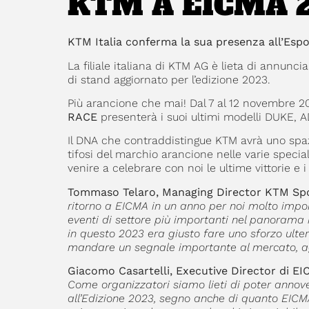
KTM A EICMA 
KTM Italia conferma la sua presenza all’Espo
La filiale italiana di KTM AG è lieta di annunc
di stand aggiornato per l’edizione 2023.
Più arancione che mai! Dal 7 al 12 novembre 20
RACE
presenterà i suoi ultimi modelli DUKE
Il DNA che contraddistingue KTM avrà uno spazi
tifosi del marchio arancione nelle varie special
venire a celebrare con noi le ultime vittorie e 
Tommaso Telaro, Managing Director KTM Spor
ritorno a EICMA in un anno per noi molto impor
eventi di settore più importanti nel panorama 
in questo 2023 era giusto fare uno sforzo ulte
mandare un segnale importante al mercato, agli
Giacomo Casartelli, Executive Director di EI
Come organizzatori siamo lieti di poter annov
all’Edizione 2023, segno anche di quanto EICM