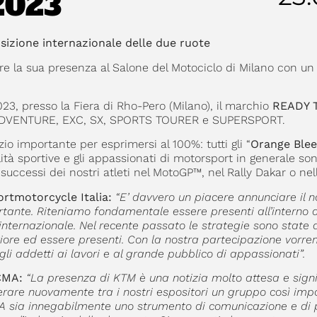
2023
sizione internazionale delle due ruote
iare la sua presenza al Salone del Motociclo di Milano con u
23, presso la Fiera di Rho-Pero (Milano), il marchio
READY 
, ADVENTURE, EXC, SX, SPORTS TOURER e SUPERSPORT.
o importante per esprimersi al 100%: tutti gli “
Orange Blee
ità sportive e gli appassionati di motorsport in generale sono
i successi dei nostri atleti nel MotoGP™, nel Rally Dakar o ne
tmotorcycle Italia:
“E’ davvero un piacere annunciare il n
tante. Riteniamo fondamentale essere presenti all’interno d
internazionale. Nel recente passato le strategie sono state 
riore ed essere presenti. Con la nostra partecipazione vor
 addetti ai lavori e al grande pubblico di appassionati”.
CMA:
“La presenza di KTM è una notizia molto attesa e signif
erare nuovamente tra i nostri espositori un gruppo così imp
A sia innegabilmente uno strumento di comunicazione e di 