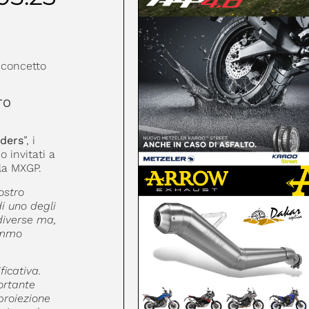
n concetto
TO
ders
”, i
 invitati a
lla MXGP.
ostro
i uno degli
diverse ma,
remmo
icativa.
ortante
proiezione