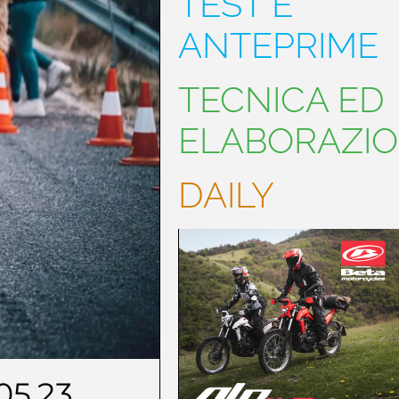
TEST E
ANTEPRIME
TECNICA ED
ELABORAZIO
DAILY
05.23