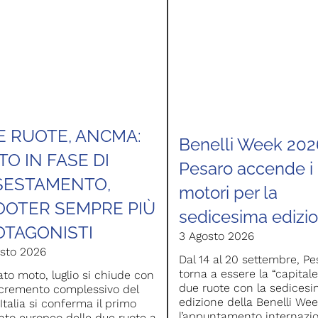
E RUOTE, ANCMA:
Benelli Week 202
O IN FASE DI
Pesaro accende i
SESTAMENTO,
motori per la
OOTER SEMPRE PIÙ
sedicesima edizi
OTAGONISTI
3 Agosto 2026
sto 2026
Dal 14 al 20 settembre, Pe
torna a essere la “capitale
to moto, luglio si chiude con
due ruote con la sedices
cremento complessivo del
edizione della Benelli Wee
’Italia si conferma il primo
l’appuntamento internazi
to europeo delle due ruote a