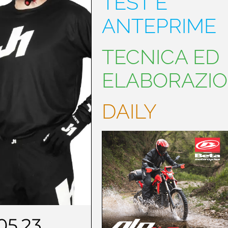
TEST E
ANTEPRIME
TECNICA ED
ELABORAZIO
DAILY
.05.23