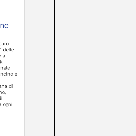
one
saro
” delle
ima
k,
onale
oncino e
ana di
no,
di
a ogni