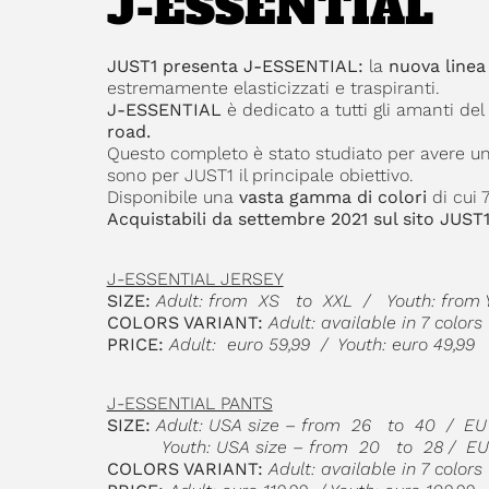
J-ESSENTIAL
JUST1 presenta J-ESSENTIAL:
la
nuova line
estremamente elasticizzati e traspiranti.
J-ESSENTIAL
è dedicato a tutti gli amanti de
road.
Questo completo è stato studiato per avere u
sono per JUST1 il principale obiettivo.
Disponibile una
vasta gamma di colori
di cui 
Acquistabili da settembre 2021
sul sito JUST
J-ESSENTIAL JERSEY
SIZE:
Adult: from XS to XXL / Youth: from 
COLORS VARIANT:
Adult: available in 7 colors
PRICE:
Adult: euro 59,99 / Youth: euro 49,99
J-ESSENTIAL PANTS
SIZE:
Adult: USA size – from 26 to 40 / E
Youth: USA size – from 20 to 28 / E
COLORS VARIANT:
Adult: available in 7 colors