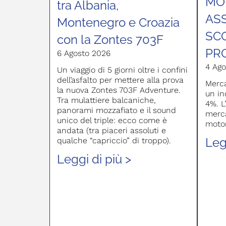
MOT
tra Albania,
AS
Montenegro e Croazia
SC
con la Zontes 703F
PR
6 Agosto 2026
4 Ago
Un viaggio di 5 giorni oltre i confini
dell’asfalto per mettere alla prova
Merca
la nuova Zontes 703F Adventure.
un in
Tra mulattiere balcaniche,
4%. L
panorami mozzafiato e il sound
merca
unico del triple: ecco come è
moto
andata (tra piaceri assoluti e
Leg
qualche “capriccio” di troppo).
Leggi di più >