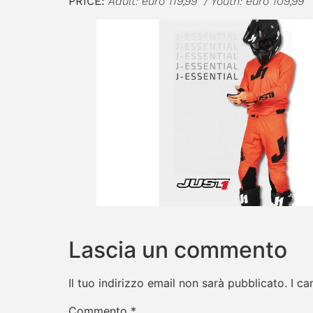
PRICE:
Adult: euro 119,99 / Youth: euro 109,99
Lascia un commento
Il tuo indirizzo email non sarà pubblicato.
I ca
Commento
*