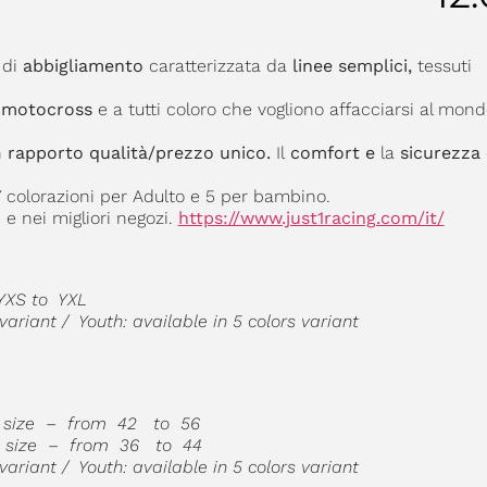
a
di
abbigliamento
caratterizzata da
linee semplici,
tessuti
l
motocross
e a tutti coloro che vogliono affacciarsi al mondo
n
rapporto qualità/prezzo unico.
Il
comfort e
la
sicurezza
7 colorazioni per Adulto e 5 per bambino.
1
e nei migliori negozi.
https://www.just1racing.com/it/
YXS to YXL
 variant / Youth: available in 5 colors variant
U size – from 42 to 56
U size – from 36 to 44
 variant / Youth: available in 5 colors variant