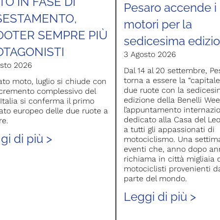
O IN FASE DI
Pesaro accende i
SESTAMENTO,
motori per la
OOTER SEMPRE PIÙ
sedicesima edizi
OTAGONISTI
3 Agosto 2026
sto 2026
Dal 14 al 20 settembre, Pe
torna a essere la “capitale
to moto, luglio si chiude con
due ruote con la sedices
cremento complessivo del
edizione della Benelli Wee
’Italia si conferma il primo
l’appuntamento internazi
to europeo delle due ruote a
dedicato alla Casa del Le
re.
a tutti gli appassionati di
gi di più >
motociclismo. Una settim
eventi che, anno dopo an
richiama in città migliaia 
motociclisti provenienti d
parte del mondo.
Leggi di più >