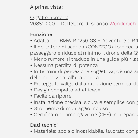
A prima vista:
Oggetto numero:
20881-000 – Deflettore di scarico
Wunderlich
Funzione
•
Adatto per BMW R 1250 GS + Adventure e R 12
•
Il deflettore di scarico »GONZZOO« fornisce una
passeggero e riduce al minimo il drone della 
•
Meno rumore si traduce in una guida più rilas
•
Nessuna perdita di potenza
•
In termini di percezione soggettiva, c’è una s
delle condizioni all’aria aperta
•
Protegge le valige dalla radiazione termica de
•
Design compatto ed efficace
•
Facile da riporre
•
Installazione precisa, sicura e semplice con 
•
Strumento di montaggio incluso
•
Certificato di omologazione (CEE) in prepara
Dati tecnici
•
Materiale: acciaio inossidabile, lavorato con 