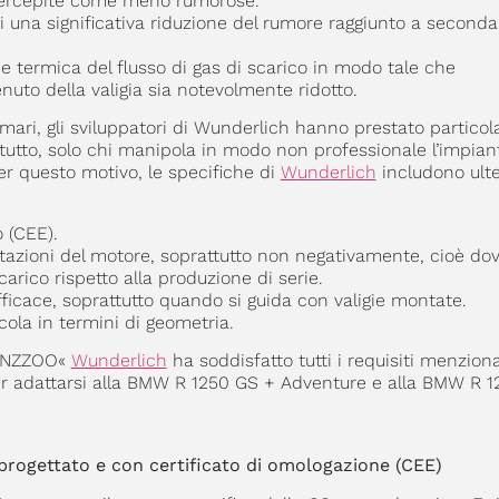
di percepite come meno rumorose.
 una significativa riduzione del rumore raggiunto a seconda
e termica del flusso di gas di scarico in modo tale che
nuto della valigia sia notevolmente ridotto.
primari, gli sviluppatori di Wunderlich hanno prestato particol
otutto, solo chi manipola in modo non professionale l’impian
Per questo motivo, le specifiche di
Wunderlich
includono ulte
o (CEE).
stazioni del motore, soprattutto non negativamente, cioè d
arico rispetto alla produzione di serie.
icace, soprattutto quando si guida con valigie montate.
cola in termini di geometria.
»GONZZOO«
Wunderlich
ha soddisfatto tutti i requisiti menziona
per adattarsi alla BMW R 1250 GS + Adventure e alla BMW R 
rogettato e con certificato di omologazione (CEE)