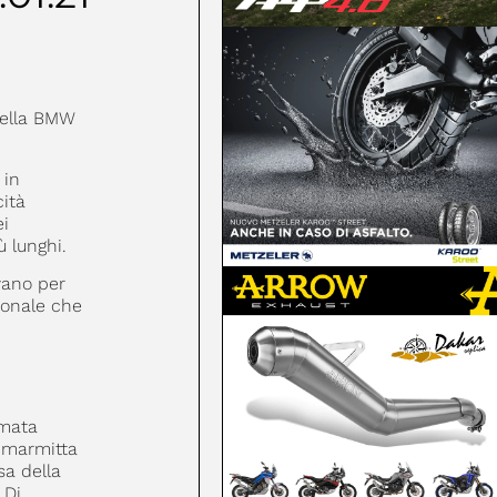
della BMW
 in
ità
ei
ù lunghi.
vano per
ionale che
rmata
a marmitta
sa della
 Di