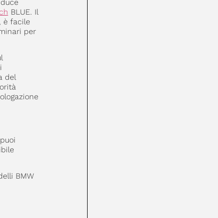
iduce
ch
BLUE. Il
 è facile
minari per
l
i
a del
orità
mologazione
 puoi
bile
odelli BMW