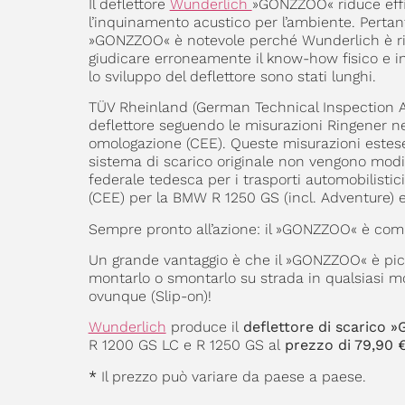
Il deflettore
Wunderlich
»GONZZOO« riduce effi
l’inquinamento acustico per l’ambiente. Pertanto
»GONZZOO« è notevole perché Wunderlich è riusc
giudicare erroneamente il know-how fisico e in
lo sviluppo del deflettore sono stati lunghi.
TÜV Rheinland (German Technical Inspection Ass
deflettore seguendo le misurazioni Ringener nell
omologazione (CEE). Queste misurazioni estese d
sistema di scarico originale non vengono modifi
federale tedesca per i trasporti automobilistic
(CEE) per la BMW R 1250 GS (incl. Adventure) e
Sempre pronto all’azione: il »GONZZOO« è comp
Un grande vantaggio è che il »GONZZOO« è picc
montarlo o smontarlo su strada in qualsiasi mom
ovunque (Slip-on)!
Wunderlich
produce il
deflettore di scarico
R 1200 GS LC e R 1250 GS al
prezzo di 79,90 €
*
Il prezzo può variare da paese a paese.