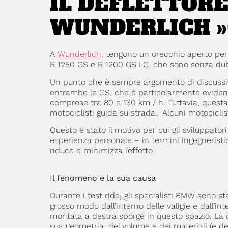
IL DEFLETTORE
WUNDERLICH 
A
Wunderlich,
tengono un orecchio aperto per i
R 1250 GS e R 1200 GS LC, che sono senza dubb
Un punto che è sempre argomento di discussio
entrambe le GS, che è particolarmente evidente
comprese tra 80 e 130 km / h. Tuttavia, questa 
motociclisti guida su strada. Alcuni motociclist
Questo è stato il motivo per cui gli sviluppa
esperienza personale – in termini ingegneristi
riduce e minimizza l’effetto.
Il fenomeno e la sua causa
Durante i test ride, gli specialisti BMW sono st
grosso modo dall’interno delle valigie e dall’
montata a destra sporge in questo spazio. La c
sua geometria, del volume e dei materiali (e de