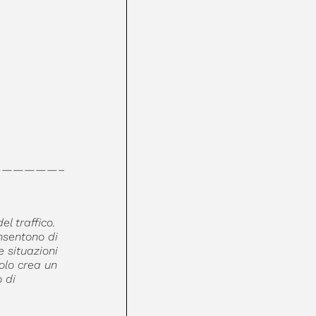
—————–
l traffico.
nsentono di
e situazioni
olo crea un
 di