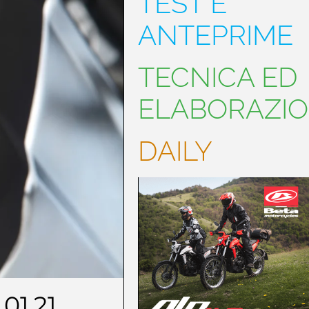
TEST E
ANTEPRIME
TECNICA ED
ELABORAZIO
DAILY
.01.21