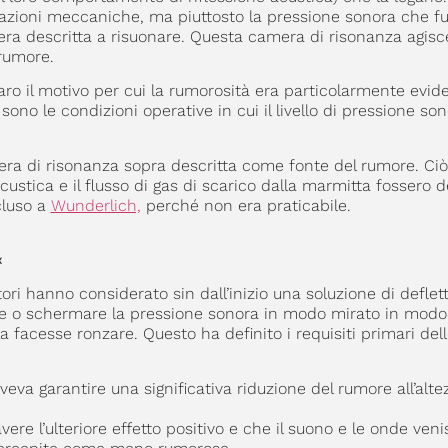
azioni meccaniche, ma piuttosto la pressione sonora che fu
era descritta a risuonare. Questa camera di risonanza agis
 rumore.
o il motivo per cui la rumorosità era particolarmente evide
sono le condizioni operative in cui il livello di pressione son
era di risonanza sopra descritta come fonte del rumore. Ciò
ustica e il flusso di gas di scarico dalla marmitta fossero d
cluso a
Wunderlich,
perché non era praticabile.
«
i hanno considerato sin dall’inizio una soluzione di defletto
are o schermare la pressione sonora in modo mirato in mod
a facesse ronzare. Questo ha definito i requisiti primari del
eva garantire una significativa riduzione del rumore all’alte
ere l’ulteriore effetto positivo e che il suono e le onde veni