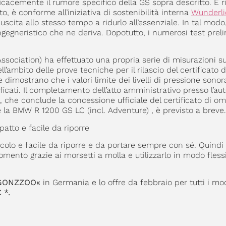
cacemente il rumore specifico della GS sopra descritto. E r
, è conforme all’iniziativa di sostenibilità interna
Wunderli
ita allo stesso tempo a ridurlo all’essenziale. In tal modo,
gegneristico che ne deriva. Dopotutto, i numerosi test preli
ociation) ha effettuato una propria serie di misurazioni su
’ambito delle prove tecniche per il rilascio del certificato d
imostrano che i valori limite dei livelli di pressione sonor
cati. Il completamento dell’atto amministrativo presso l’aut
i, che conclude la concessione ufficiale del certificato di o
 la BMW R 1200 GS LC (incl. Adventure) , è previsto a breve.
atto e facile da riporre
olo e facile da riporre e da portare sempre con sé. Quindi
ento grazie ai morsetti a molla e utilizzarlo in modo flessi
 »GONZZOO«
in Germania e lo offre da febbraio per tutti i m
 *.