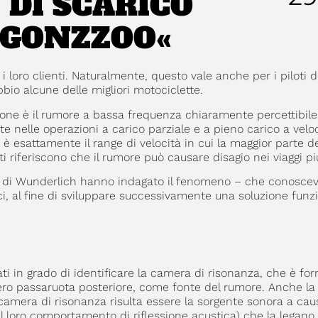
 DI SCARICO
»GONZZOO«
 loro clienti. Naturalmente, questo vale anche per i piloti 
io alcune delle migliori motociclette.
ne è il rumore a bassa frequenza chiaramente percettibile
 nelle operazioni a carico parziale e a pieno carico a veloc
è esattamente il range di velocità in cui la maggior parte d
i riferiscono che il rumore può causare disagio nei viaggi pi
tori di Wunderlich hanno indagato il fenomeno – che conosce
ci, al fine di sviluppare successivamente una soluzione funz
ati in grado di identificare la camera di risonanza, che è fo
intero passaruota posteriore, come fonte del rumore. Anche l
amera di risonanza risulta essere la sorgente sonora a cau
l loro comportamento di riflessione acustica) che la legano.