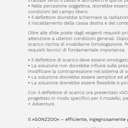
irradiate verso il basso e all’indietro e quin
•
Nella percezione soggettiva, dovrebbe esserci
condizioni del campo libero.
•
Il deflettore dovrebbe schermare la radiazion
il riscaldamento della cassa destra e del conte
Oltre alle sfide poste dagli esigenti requisiti 
attenzione a ulteriori condizioni generali. Dop
scarico rischia di invalidarne l’omologazione. 
requisiti tecnici di fondamentale importanza:
•
Il deflettore di scarico deve essere omologat
•
La soluzione non dovrebbe influire sulle pre
modificare la contropressione nel sistema di sc
•
La soluzione dovrebbe essere semplice ed eff
•
La soluzione dovrebbe essere flessibile e pic
Con il deflettore di scarico ora presentato 
progettato in modo specifico per il modello, 
+ Adventure.
Il »GONZZOO« – efficiente, ingegnosamente p