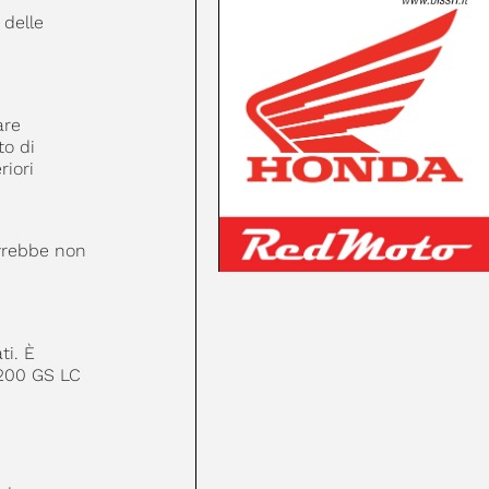
 delle
are
to di
riori
ovrebbe non
ti. È
1200 GS LC