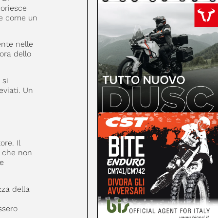
oriesce
ce come un
nte nelle
ora dello
 si
eviati. Un
re. Il
o che non
le
zza della
ssero